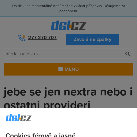
Do diskuse momentálně není možné vkládat příspěvky. Děkujeme za
pochopení.
277 270 707
Zavoláme zpátky
MENU
jebe se jen nextra nebo i
ostatni provideri
aaaa
(10.11.2005 14:49:51)
????
Cookies férově a jasně