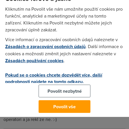
Kliknutím na Povolit vše nám umožníte použití cookies pro
funkční, analytické a marketingové účely na tomto
PzVPanther
(10.11.2005 16:02:01)
zařízení. Kliknutím na Povolit nezbytné můžete jejich
IE 1024/256 od Telecomu mi jede zatim OK. Takze odpoved
zpracování úplně zakázat.
je ne :-)
Více informací o zpracování osobních údajů naleznete v
Zásadách o zpracování osobních údajů
. Další informace o
Petr Borecek
(10.11.2005 16:51:15)
cookies a možnosti změnit jejich nastavení naleznete v
Zásadách používání cookies
.
Pokud odpovidas na otazku, chtel jsi spis rict ano :-) Aspon
podle toho, co jsi psal pred odpovedi. Jinak Nextra 512/128
Pokud se o cookies chcete dozvědět více, další
Adslink Basik Lite 3 g linit, uz 11 den stale pouze 134 kbps a
podrobnosti najdete na tomto odkazu.
noc s ranem 244 - 440 kbps :-(
Povolit nezbytné
PzVPanther
(10.11.2005 17:07:04)
Povolit vše
Odpovedel jsem dobre - ptal se jestli se "jebou" i jini
operatori a ja rekl ze ne. :-)