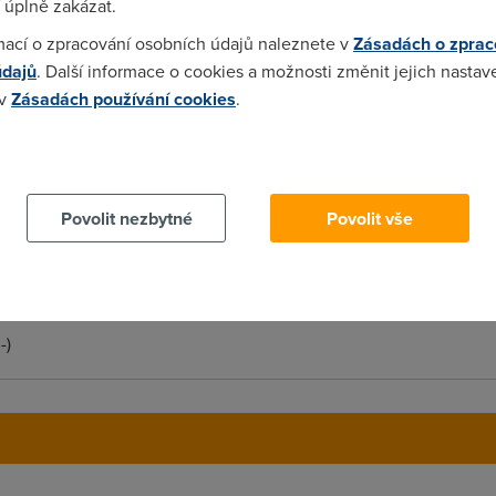
 úplně zakázat.
mací o zpracování osobních údajů naleznete v
Zásadách o zprac
údajů
. Další informace o cookies a možnosti změnit jejich nastav
 v
Zásadách používání cookies
.
 cookies chcete dozvědět více, další podrobnosti najdete na t
yhle tři věci ti teprve z jednoportového 510i udělají náhradu za
Povolit nezbytné
Povolit vše
-)