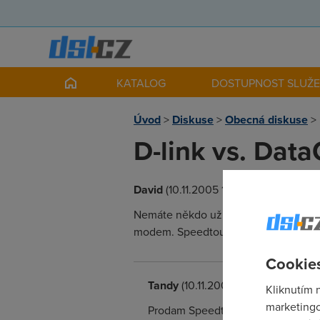
KATALOG
DOSTUPNOST SLUŽ
Úvod
>
Diskuse
>
Obecná diskuse
>
D-link vs. Dat
David
(10.11.2005 19:28:23)
Nemáte někdo už zkušenost s těmito
modem. Speedtouch jsem propásnul. 
Cookies
Tandy
(10.11.2005 20:17:00)
Kliknutím 
marketingo
Prodam Speedtouch 510i 1portový 