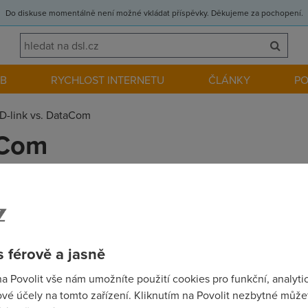
Do diskuse momentálně není možné vkládat příspěvky. Děkujeme za pochopení.
EB
RYCHLOST INTERNETU
ČLÁNKY
P
D-link vs. DataCom
aCom
 ethernetovými modemy v nové nabídce, oba za cca 1.100 Kč? C
Díky!
 férově a jasně
na Povolit vše nám umožníte použití cookies pro funkční, analyti
vé účely na tomto zařízení. Kliknutím na Povolit nezbytné můžet
+ 5portový switch + WiFi AP MSI vse za 1000kc