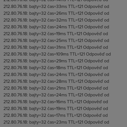
212.80.76.18: bajty=32 čas=33ms TTL=121 Odpověď od
212.80.76.18: bajty=32 čas=26ms TTL=121 Odpověď od
212.80.76.18: bajty=32 čas=32ms TTL=121 Odpověď od
212.80.76.18: bajty=32 čas=24ms TTL=121 Odpověď od
212.80.76.18: bajty=32 čas=19ms TTL=121 Odpověď od
212.80.76.18: bajty=32 čas=25ms TTL=121 Odpověď od
212.80.76.18: bajty=32 čas=31ms TTL=121 Odpověď od
212.80.76.18: bajty=32 čas=109ms TTL=121 Odpověď od
212.80.76.18: bajty=32 čas=29ms TTL=121 Odpověď od
212.80.76.18: bajty=32 čas=18ms TTL=121 Odpověď od
212.80.76.18: bajty=32 čas=24ms TTL=121 Odpověď od
212.80.76.18: bajty=32 čas=28ms TTL=121 Odpověď od
212.80.76.18: bajty=32 čas=21ms TTL=121 Odpověď od
212.80.76.18: bajty=32 čas=24ms TTL=121 Odpověď od
212.80.76.18: bajty=32 čas=16ms TTL=121 Odpověď od
212.80.76.18: bajty=32 čas=19ms TTL=121 Odpověď od
212.80.76.18: bajty=32 čas=17ms TTL=121 Odpověď od
212.80.76.18: bajty=32 čas=23ms TTL=121 Odpověď od