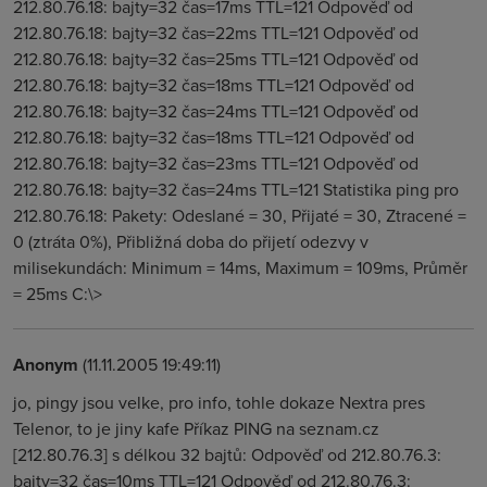
212.80.76.18: bajty=32 čas=17ms TTL=121 Odpověď od
212.80.76.18: bajty=32 čas=22ms TTL=121 Odpověď od
212.80.76.18: bajty=32 čas=25ms TTL=121 Odpověď od
212.80.76.18: bajty=32 čas=18ms TTL=121 Odpověď od
212.80.76.18: bajty=32 čas=24ms TTL=121 Odpověď od
212.80.76.18: bajty=32 čas=18ms TTL=121 Odpověď od
212.80.76.18: bajty=32 čas=23ms TTL=121 Odpověď od
212.80.76.18: bajty=32 čas=24ms TTL=121 Statistika ping pro
212.80.76.18: Pakety: Odeslané = 30, Přijaté = 30, Ztracené =
0 (ztráta 0%), Přibližná doba do přijetí odezvy v
milisekundách: Minimum = 14ms, Maximum = 109ms, Průměr
= 25ms C:\>
Anonym
(11.11.2005 19:49:11)
jo, pingy jsou velke, pro info, tohle dokaze Nextra pres
Telenor, to je jiny kafe Příkaz PING na seznam.cz
[212.80.76.3] s délkou 32 bajtů: Odpověď od 212.80.76.3:
bajty=32 čas=10ms TTL=121 Odpověď od 212.80.76.3: