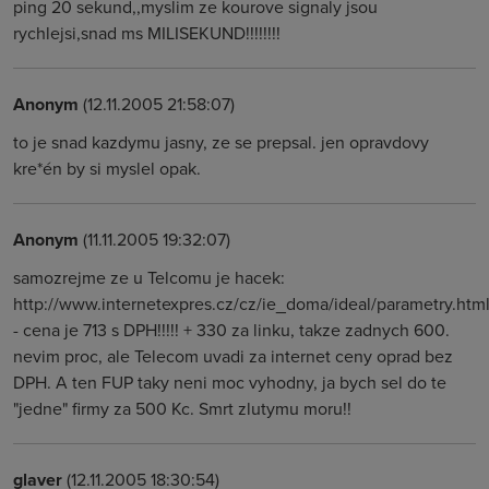
ping 20 sekund,,myslim ze kourove signaly jsou
rychlejsi,snad ms MILISEKUND!!!!!!!!
Anonym
(12.11.2005 21:58:07)
to je snad kazdymu jasny, ze se prepsal. jen opravdovy
kre*én by si myslel opak.
Anonym
(11.11.2005 19:32:07)
samozrejme ze u Telcomu je hacek:
http://www.internetexpres.cz/cz/ie_doma/ideal/parametry.htm
- cena je 713 s DPH!!!!! + 330 za linku, takze zadnych 600.
nevim proc, ale Telecom uvadi za internet ceny oprad bez
DPH. A ten FUP taky neni moc vyhodny, ja bych sel do te
"jedne" firmy za 500 Kc. Smrt zlutymu moru!!
glaver
(12.11.2005 18:30:54)