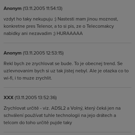
Anonym
(13.11.2005 11:54:13)
vzdyt ho taky nekupuju :) Nastesti mam jinou moznost,
konkretne pres Telenor, a to si pis, ze o Telecomakcy
nabidky ani nezavadim ;) HURAAAAA
Anonym
(13.11.2005 12:53:15)
Rekl bych ze zrychlovat se bude. To je obecnej trend. Se
uzlevnovanim bych si uz tak jistej nebyl. Ale je otazka co to
wi-fi, i to muze zrychlit.
XXX
(13.11.2005 13:52:36)
Zrychlovat určitě - viz. ADSL2 a Volný, který čeká jen na
schválení používat tuhle technologii na jejo drátech a
telcom do toho určitě pujde taky