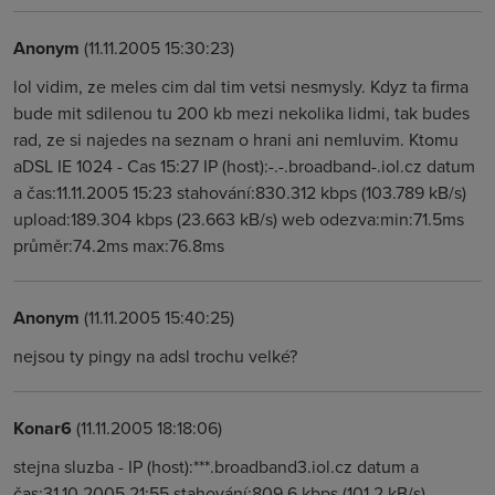
Anonym
(11.11.2005 15:30:23)
lol vidim, ze meles cim dal tim vetsi nesmysly. Kdyz ta firma
bude mit sdilenou tu 200 kb mezi nekolika lidmi, tak budes
rad, ze si najedes na seznam o hrani ani nemluvim. Ktomu
aDSL IE 1024 - Cas 15:27 IP (host):-.-.broadband-.iol.cz datum
a čas:11.11.2005 15:23 stahování:830.312 kbps (103.789 kB/s)
upload:189.304 kbps (23.663 kB/s) web odezva:min:71.5ms
průměr:74.2ms max:76.8ms
Anonym
(11.11.2005 15:40:25)
nejsou ty pingy na adsl trochu velké?
Konar6
(11.11.2005 18:18:06)
stejna sluzba - IP (host):***.broadband3.iol.cz datum a
čas:31.10.2005 21:55 stahování:809.6 kbps (101.2 kB/s)