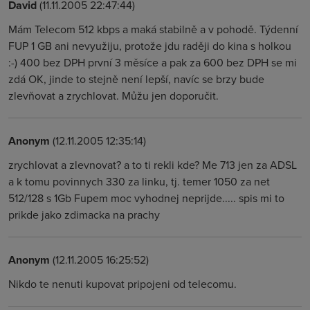
David
(11.11.2005 22:47:44)
Mám Telecom 512 kbps a maká stabilně a v pohodě. Týdenní
FUP 1 GB ani nevyužiju, protože jdu raději do kina s holkou
:-) 400 bez DPH první 3 měsíce a pak za 600 bez DPH se mi
zdá OK, jinde to stejně není lepší, navíc se brzy bude
zlevňovat a zrychlovat. Můžu jen doporučit.
Anonym
(12.11.2005 12:35:14)
zrychlovat a zlevnovat? a to ti rekli kde? Me 713 jen za ADSL
a k tomu povinnych 330 za linku, tj. temer 1050 za net
512/128 s 1Gb Fupem moc vyhodnej neprijde..... spis mi to
prikde jako zdimacka na prachy
Anonym
(12.11.2005 16:25:52)
Nikdo te nenuti kupovat pripojeni od telecomu.