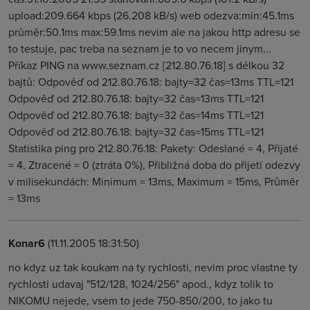
upload:209.664 kbps (26.208 kB/s) web odezva:min:45.1ms
průměr:50.1ms max:59.1ms nevim ale na jakou http adresu se
to testuje, pac treba na seznam je to vo necem jinym...
Příkaz PING na www.seznam.cz [212.80.76.18] s délkou 32
bajtů: Odpověď od 212.80.76.18: bajty=32 čas=13ms TTL=121
Odpověď od 212.80.76.18: bajty=32 čas=13ms TTL=121
Odpověď od 212.80.76.18: bajty=32 čas=14ms TTL=121
Odpověď od 212.80.76.18: bajty=32 čas=15ms TTL=121
Statistika ping pro 212.80.76.18: Pakety: Odeslané = 4, Přijaté
= 4, Ztracené = 0 (ztráta 0%), Přibližná doba do přijetí odezvy
v milisekundách: Minimum = 13ms, Maximum = 15ms, Průměr
= 13ms
Konar6
(11.11.2005 18:31:50)
no kdyz uz tak koukam na ty rychlosti, nevim proc vlastne ty
rychlosti udavaj "512/128, 1024/256" apod., kdyz tolik to
NIKOMU nejede, vsem to jede 750-850/200, to jako tu