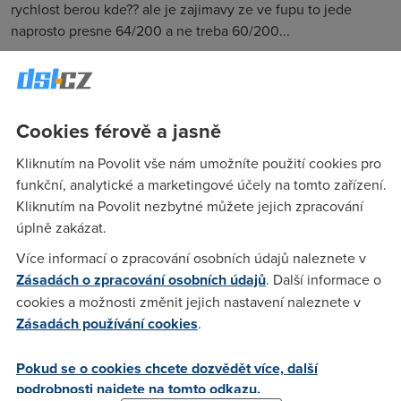
rychlost berou kde?? ale je zajimavy ze ve fupu to jede
naprosto presne 64/200 a ne treba 60/200...
Anonym
(11.11.2005 18:40:34)
Udávaná rychlost 512/128,1024/256 ... atd. je linková rychlost
Cookies férově a jasně
na nejnižší vrstvě,zatímco tyto měření probíhají na TCP
protokolu a mezi těmito vrstvami je ještě ATM protokol,PPP
Kliknutím na Povolit vše nám umožníte použití cookies pro
protokol a IP protokol a každý z těchto protokolů má nějaké
funkční, analytické a marketingové účely na tomto zařízení.
servisní data ( hlavičky paketů,datagramů atd.) a to
Kliknutím na Povolit nezbytné můžete jejich zpracování
způsobuje,že vidíte naměřenou rychlost menší než je
úplně zakázat.
skutečná rychlost linky.
Více informací o zpracování osobních údajů naleznete v
Zásadách o zpracování osobních údajů
. Další informace o
cookies a možnosti změnit jejich nastavení naleznete v
Konar6
(11.11.2005 19:14:38)
Zásadách používání cookies
.
a kdyz je teda ta "linkova rychlost" 64 a mezi temito vrstvami
je jeste blablabla tak proc je namerena rychlost taky 64?
Pokud se o cookies chcete dozvědět více, další
podrobnosti najdete na tomto odkazu.