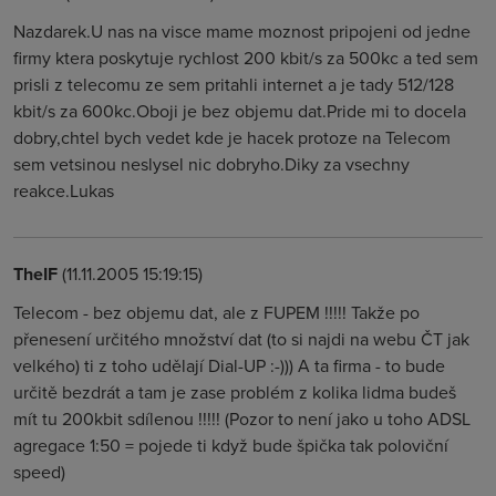
Nazdarek.U nas na visce mame moznost pripojeni od jedne
firmy ktera poskytuje rychlost 200 kbit/s za 500kc a ted sem
prisli z telecomu ze sem pritahli internet a je tady 512/128
kbit/s za 600kc.Oboji je bez objemu dat.Pride mi to docela
dobry,chtel bych vedet kde je hacek protoze na Telecom
sem vetsinou neslysel nic dobryho.Diky za vsechny
reakce.Lukas
TheIF
(11.11.2005 15:19:15)
Telecom - bez objemu dat, ale z FUPEM !!!!! Takže po
přenesení určitého množství dat (to si najdi na webu ČT jak
velkého) ti z toho udělají Dial-UP :-))) A ta firma - to bude
určitě bezdrát a tam je zase problém z kolika lidma budeš
mít tu 200kbit sdílenou !!!!! (Pozor to není jako u toho ADSL
agregace 1:50 = pojede ti když bude špička tak poloviční
speed)