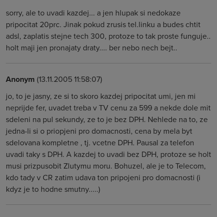
sorry, ale to uvadi kazdej... a jen hlupak si nedokaze
pripocitat 20prc. Jinak pokud zrusis tel.linku a budes chtit
adsl, zaplatis stejne tech 300, protoze to tak proste funguje..
holt maji jen pronajaty draty.... ber nebo nech bejt..
Anonym
(13.11.2005 11:58:07)
jo, to je jasny, ze si to skoro kazdej pripocitat umi, jen mi
neprijde fer, uvadet treba v TV cenu za 599 a nekde dole mit
sdeleni na pul sekundy, ze to je bez DPH. Nehlede na to, ze
jedna-li si o priopjeni pro domacnosti, cena by mela byt
sdelovana kompletne , tj. vcetne DPH. Pausal za telefon
uvadi taky s DPH. A kazdej to uvadi bez DPH, protoze se holt
musi prizpusobit Zlutymu moru. Bohuzel, ale je to Telecom,
kdo tady v CR zatim udava ton pripojeni pro domacnosti (i
kdyz je to hodne smutny.....)