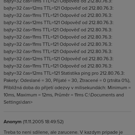
bajty=32 čas=11ms TTL=121 Odpověď od 212.80.76.3:
bajty=32 čas=12ms TTL=121 Odpověď od 212.80.76.3:
bajty=32 čas=11ms TTL=121 Odpověď od 212.80.76.3:
bajty=32 čas=12ms TTL=121 Odpověď od 212.80.76.3:
bajty=32 čas=11ms TTL=121 Odpověď od 212.80.76.3:
bajty=32 čas=11ms TTL=121 Odpověď od 212.80.76.3:
bajty=32 čas=11ms TTL=121 Odpověď od 212.80.76.3:
bajty=32 čas=11ms TTL=121 Odpověď od 212.80.76.3:
bajty=32 čas=12ms TTL=121 Odpověď od 212.80.76.3:
bajty=32 čas=11ms TTL=121 Odpověď od 212.80.76.3:
bajty=32 čas=12ms TTL=121 Statistika ping pro 212.80.76.3:
Pakety: Odeslané = 30, Přijaté = 30, Ztracené = 0 (ztráta 0%),
Přibližná doba do přijetí odezvy v milisekundách: Minimum =
10ms, Maximum = 12ms, Průměr = 11ms C:\Documents and
Settings\dan>
Anonym
(11.11.2005 18:49:52)
Treba to neni sdilene, ale zarucene. V kazdym pripade je