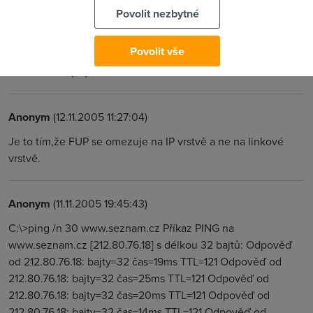
Povolit nezbytné
Anonym
(11.11.2005 20:25:11)
jj to je zajimavy, protoze kdyz treba spadnu do 512 kb tak se
Povolit vše
to blizi k te 512- ce (+-64 kB/s) a ne 420 kb (jako na 512,
kterou si koupis)
Anonym
(12.11.2005 11:27:04)
Je to tím,že FUP se omezuje na IP vrstvě a ne na linkové
vrstvě.
Anonym
(11.11.2005 19:45:43)
C:\>ping /n 30 www.seznam.cz Příkaz PING na
www.seznam.cz [212.80.76.18] s délkou 32 bajtů: Odpověď
od 212.80.76.18: bajty=32 čas=19ms TTL=121 Odpověď od
212.80.76.18: bajty=32 čas=25ms TTL=121 Odpověď od
212.80.76.18: bajty=32 čas=20ms TTL=121 Odpověď od
212.80.76.18: bajty=32 čas=14ms TTL=121 Odpověď od