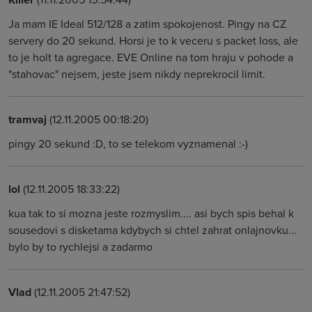
Ja mam IE Ideal 512/128 a zatim spokojenost. Pingy na CZ
servery do 20 sekund. Horsi je to k veceru s packet loss, ale
to je holt ta agregace. EVE Online na tom hraju v pohode a
"stahovac" nejsem, jeste jsem nikdy neprekrocil limit.
tramvaj
(12.11.2005 00:18:20)
pingy 20 sekund :D, to se telekom vyznamenal :-)
lol
(12.11.2005 18:33:22)
kua tak to si mozna jeste rozmyslim.... asi bych spis behal k
sousedovi s disketama kdybych si chtel zahrat onlajnovku...
bylo by to rychlejsi a zadarmo
Vlad
(12.11.2005 21:47:52)