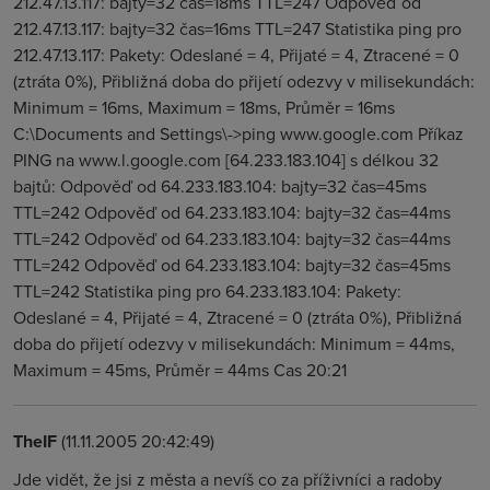
212.47.13.117: bajty=32 čas=18ms TTL=247 Odpověď od
212.47.13.117: bajty=32 čas=16ms TTL=247 Statistika ping pro
212.47.13.117: Pakety: Odeslané = 4, Přijaté = 4, Ztracené = 0
(ztráta 0%), Přibližná doba do přijetí odezvy v milisekundách:
Minimum = 16ms, Maximum = 18ms, Průměr = 16ms
C:\Documents and Settings\->ping www.google.com Příkaz
PING na www.l.google.com [64.233.183.104] s délkou 32
bajtů: Odpověď od 64.233.183.104: bajty=32 čas=45ms
TTL=242 Odpověď od 64.233.183.104: bajty=32 čas=44ms
TTL=242 Odpověď od 64.233.183.104: bajty=32 čas=44ms
TTL=242 Odpověď od 64.233.183.104: bajty=32 čas=45ms
TTL=242 Statistika ping pro 64.233.183.104: Pakety:
Odeslané = 4, Přijaté = 4, Ztracené = 0 (ztráta 0%), Přibližná
doba do přijetí odezvy v milisekundách: Minimum = 44ms,
Maximum = 45ms, Průměr = 44ms Cas 20:21
TheIF
(11.11.2005 20:42:49)
Jde vidět, že jsi z města a nevíš co za příživníci a radoby