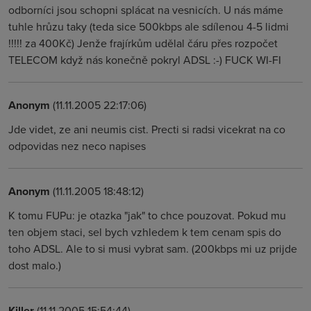
odborníci jsou schopni splácat na vesnicích. U nás máme
tuhle hrůzu taky (teda sice 500kbps ale sdílenou 4-5 lidmi
!!!!! za 400Kč) Jenže frajírkům udělal čáru přes rozpočet
TELECOM když nás konečně pokryl ADSL :-) FUCK WI-FI
Anonym
(11.11.2005 22:17:06)
Jde videt, ze ani neumis cist. Precti si radsi vicekrat na co
odpovidas nez neco napises
Anonym
(11.11.2005 18:48:12)
K tomu FUPu: je otazka "jak" to chce pouzovat. Pokud mu
ten objem staci, sel bych vzhledem k tem cenam spis do
toho ADSL. Ale to si musi vybrat sam. (200kbps mi uz prijde
dost malo.)
Killer
(11.11.2005 15:54:44)