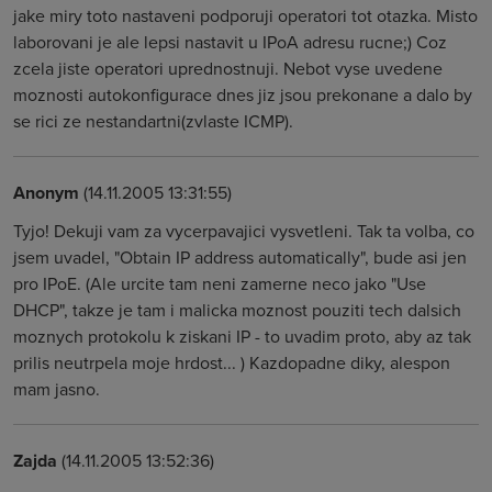
jake miry toto nastaveni podporuji operatori tot otazka. Misto
laborovani je ale lepsi nastavit u IPoA adresu rucne;) Coz
zcela jiste operatori uprednostnuji. Nebot vyse uvedene
moznosti autokonfigurace dnes jiz jsou prekonane a dalo by
se rici ze nestandartni(zvlaste ICMP).
Anonym
(14.11.2005 13:31:55)
Tyjo! Dekuji vam za vycerpavajici vysvetleni. Tak ta volba, co
jsem uvadel, "Obtain IP address automatically", bude asi jen
pro IPoE. (Ale urcite tam neni zamerne neco jako "Use
DHCP", takze je tam i malicka moznost pouziti tech dalsich
moznych protokolu k ziskani IP - to uvadim proto, aby az tak
prilis neutrpela moje hrdost... ) Kazdopadne diky, alespon
mam jasno.
Zajda
(14.11.2005 13:52:36)