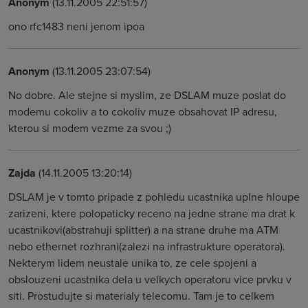
Anonym
(13.11.2005 22:51:57)
ono rfc1483 neni jenom ipoa
Anonym
(13.11.2005 23:07:54)
No dobre. Ale stejne si myslim, ze DSLAM muze poslat do
modemu cokoliv a to cokoliv muze obsahovat IP adresu,
kterou si modem vezme za svou ;)
Zajda
(14.11.2005 13:20:14)
DSLAM je v tomto pripade z pohledu ucastnika uplne hloupe
zarizeni, ktere polopaticky receno na jedne strane ma drat k
ucastnikovi(abstrahuji splitter) a na strane druhe ma ATM
nebo ethernet rozhrani(zalezi na infrastrukture operatora).
Nekterym lidem neustale unika to, ze cele spojeni a
obslouzeni ucastnika dela u velkych operatoru vice prvku v
siti. Prostudujte si materialy telecomu. Tam je to celkem