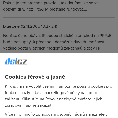
Pokud je ten prechod pravdou, tak doufam, ze se vse
dozvim driv, nez IPoATM prestane fungovat....
bluetone
(12.11.2005 13:27:24)
Není se čeho obávat IP budou statické a přechod na PPPoE
bude postupný ,k přechodu dochází z důvodu možnosti
většího počtu vlastních modemů zákazníků a tedy i k
možnostem samoinstalace ,ne všechny typy podporují
jednoduché nastavení IPoA ,PPPoE podporuje skoro každý
výrobce.
Cookies férově a jasně
Anonym
(12.11.2005 13:54:41)
Kliknutím na Povolit vše nám umožníte použití cookies pro
funkční, analytické a marketingové účely na tomto
budou se prevadet i stavajici zakaznici ?
zařízení. Kliknutím na Povolit nezbytné můžete jejich
zpracování úplně zakázat.
Artec
(13.11.2005 08:55:17)
Více informací o zpracování osobních údajů naleznete v