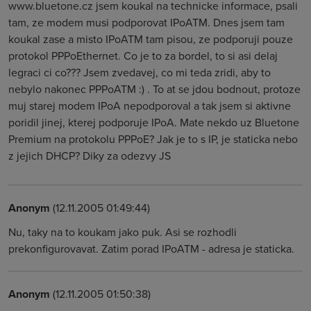
www.bluetone.cz jsem koukal na technicke informace, psali
tam, ze modem musi podporovat IPoATM. Dnes jsem tam
koukal zase a misto IPoATM tam pisou, ze podporuji pouze
protokol PPPoEthernet. Co je to za bordel, to si asi delaj
legraci ci co??? Jsem zvedavej, co mi teda zridi, aby to
nebylo nakonec PPPoATM :) . To at se jdou bodnout, protoze
muj starej modem IPoA nepodporoval a tak jsem si aktivne
poridil jinej, kterej podporuje IPoA. Mate nekdo uz Bluetone
Premium na protokolu PPPoE? Jak je to s IP, je staticka nebo
z jejich DHCP? Diky za odezvy JS
Anonym
(12.11.2005 01:49:44)
Nu, taky na to koukam jako puk. Asi se rozhodli
prekonfigurovavat. Zatim porad IPoATM - adresa je staticka.
Anonym
(12.11.2005 01:50:38)