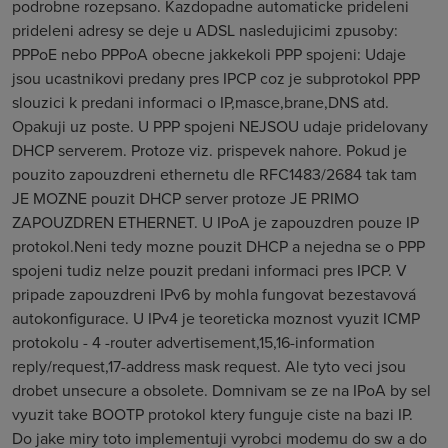
podrobne rozepsano. Kazdopadne automaticke prideleni
prideleni adresy se deje u ADSL nasledujicimi zpusoby:
PPPoE nebo PPPoA obecne jakkekoli PPP spojeni: Udaje
jsou ucastnikovi predany pres IPCP coz je subprotokol PPP
slouzici k predani informaci o IP,masce,brane,DNS atd.
Opakuji uz poste. U PPP spojeni NEJSOU udaje pridelovany
DHCP serverem. Protoze viz. prispevek nahore. Pokud je
pouzito zapouzdreni ethernetu dle RFC1483/2684 tak tam
JE MOZNE pouzit DHCP server protoze JE PRIMO
ZAPOUZDREN ETHERNET. U IPoA je zapouzdren pouze IP
protokol.Neni tedy mozne pouzit DHCP a nejedna se o PPP
spojeni tudiz nelze pouzit predani informaci pres IPCP. V
pripade zapouzdreni IPv6 by mohla fungovat bezestavová
autokonfigurace. U IPv4 je teoreticka moznost vyuzit ICMP
protokolu - 4 -router advertisement,15,16-information
reply/request,17-address mask request. Ale tyto veci jsou
drobet unsecure a obsolete. Domnivam se ze na IPoA by sel
vyuzit take BOOTP protokol ktery funguje ciste na bazi IP.
Do jake miry toto implementuji vyrobci modemu do sw a do