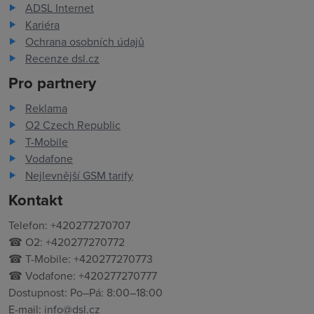
ADSL Internet
Kariéra
Ochrana osobních údajů
Recenze dsl.cz
Pro partnery
Reklama
O2 Czech Republic
T-Mobile
Vodafone
Nejlevnější GSM tarify
Kontakt
Telefon: +420277270707
☎ O2: +420277270772
☎ T-Mobile: +420277270773
☎ Vodafone: +420277270777
Dostupnost: Po–Pá: 8:00–18:00
E-mail:
info@dsl.cz