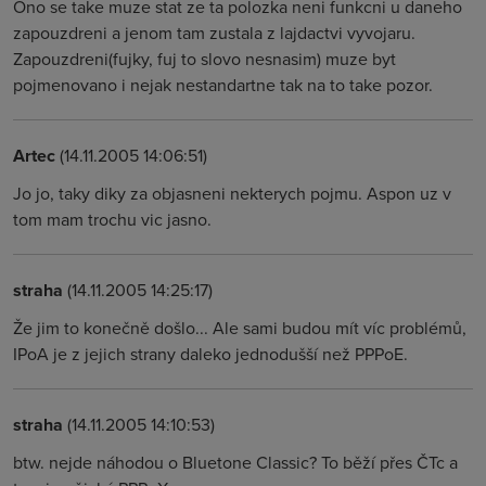
Ono se take muze stat ze ta polozka neni funkcni u daneho
zapouzdreni a jenom tam zustala z lajdactvi vyvojaru.
Zapouzdreni(fujky, fuj to slovo nesnasim) muze byt
pojmenovano i nejak nestandartne tak na to take pozor.
Artec
(14.11.2005 14:06:51)
Jo jo, taky diky za objasneni nekterych pojmu. Aspon uz v
tom mam trochu vic jasno.
straha
(14.11.2005 14:25:17)
Že jim to konečně došlo... Ale sami budou mít víc problémů,
IPoA je z jejich strany daleko jednodušší než PPPoE.
straha
(14.11.2005 14:10:53)
btw. nejde náhodou o Bluetone Classic? To běží přes ČTc a