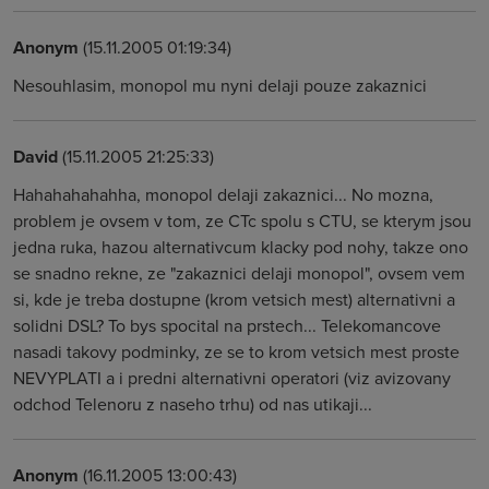
Anonym
(15.11.2005 01:19:34)
Nesouhlasim, monopol mu nyni delaji pouze zakaznici
David
(15.11.2005 21:25:33)
Hahahahahahha, monopol delaji zakaznici... No mozna,
problem je ovsem v tom, ze CTc spolu s CTU, se kterym jsou
jedna ruka, hazou alternativcum klacky pod nohy, takze ono
se snadno rekne, ze "zakaznici delaji monopol", ovsem vem
si, kde je treba dostupne (krom vetsich mest) alternativni a
solidni DSL? To bys spocital na prstech... Telekomancove
nasadi takovy podminky, ze se to krom vetsich mest proste
NEVYPLATI a i predni alternativni operatori (viz avizovany
odchod Telenoru z naseho trhu) od nas utikaji...
Anonym
(16.11.2005 13:00:43)