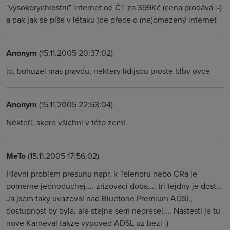
"vysokorychlostní" internet od ČT za 399Kč (cena prodává :-)
a pak jak se píše v létaku jde přece o (ne)omezený internet
Anonym
(15.11.2005 20:37:02)
jo, bohuzel mas pravdu, nektery lidijsou proste blby ovce
Anonym
(15.11.2005 22:53:04)
Někteří, skoro všichni v této zemi.
MeTo
(15.11.2005 17:56:02)
Hlavni problem presunu napr. k Telenoru nebo CRa je
pomerne jednoduchej.... zrizovaci doba.... tri tejdny je dost...
Ja jsem taky uvazoval nad Bluetone Premium ADSL,
dostupnost by byla, ale stejne sem nepresel.... Nastesti je tu
nove Karneval takze vypoved ADSL uz bezi :)