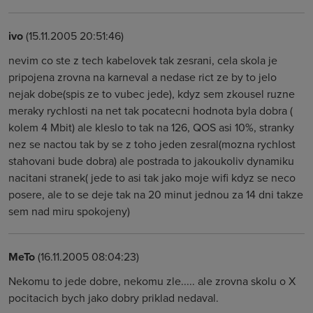
ivo
(15.11.2005 20:51:46)
nevim co ste z tech kabelovek tak zesrani, cela skola je
pripojena zrovna na karneval a nedase rict ze by to jelo
nejak dobe(spis ze to vubec jede), kdyz sem zkousel ruzne
meraky rychlosti na net tak pocatecni hodnota byla dobra (
kolem 4 Mbit) ale kleslo to tak na 126, QOS asi 10%, stranky
nez se nactou tak by se z toho jeden zesral(mozna rychlost
stahovani bude dobra) ale postrada to jakoukoliv dynamiku
nacitani stranek( jede to asi tak jako moje wifi kdyz se neco
posere, ale to se deje tak na 20 minut jednou za 14 dni takze
sem nad miru spokojeny)
MeTo
(16.11.2005 08:04:23)
Nekomu to jede dobre, nekomu zle..... ale zrovna skolu o X
pocitacich bych jako dobry priklad nedaval.