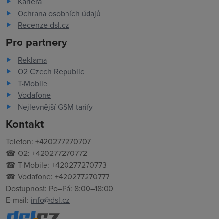
Kariéra
Ochrana osobních údajů
Recenze dsl.cz
Pro partnery
Reklama
O2 Czech Republic
T-Mobile
Vodafone
Nejlevnější GSM tarify
Kontakt
Telefon: +420277270707
☎ O2: +420277270772
☎ T-Mobile: +420277270773
☎ Vodafone: +420277270777
Dostupnost: Po–Pá: 8:00–18:00
E-mail:
info@dsl.cz