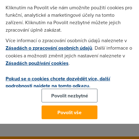
Kliknutím na Povolit vše nám umožníte použití cookies pro
Ahoy! Prebyva mi par vstupenek na tuto akci (nejsem vsak
funkční, analytické a marketingové účely na tomto
prekupnik!), ktera se kona 19. a 20.11.2005 v Sazka Arene.
zařízení. Kliknutím na Povolit nezbytné můžete jejich
Listky mam na 20.11. Prikladam linky pro informaci: Info o
zpracování úplně zakázat.
akci: http://www.sazkaticket.cz/show.asp?lang=CZ#3 Mapa
cenovych kategorii:
Více informací o zpracování osobních údajů naleznete v
http://www.sazkaticket.cz/Predstavenie_javisko_view.asp?
Zásadách o zpracování osobních údajů
. Další informace o
IDPred=1600486 Jedna se o mista v sektoru 403, ktery je v
cookies a možnosti změnit jejich nastavení naleznete v
cenove kategorii 450 Kc za listek. Myslim, ze 300 Kc za
Zásadách používání cookies
.
listek je vcelku ferova nabidka. V pripade zajmu piste prosim
na email a omlouvam se za absolutni offtopic. Pepik
Pokud se o cookies chcete dozvědět více, další
podrobnosti najdete na tomto odkazu.
Povolit nezbytné
Pepik
(14.11.2005 19:29:22)
Jen dodam, ze mista jsou spojite vedle sebe a tak muzete jit
Povolit vše
treba s prateli ...