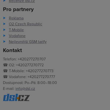
Recenze dsl.cz
Pro partnery
Reklama
O2 Czech Republic
T-Mobile
Vodafone
Nejlevnější GSM tarify
Kontakt
Telefon: +420277270707
☎ O2: +420277270772
☎ T-Mobile: +420277270773
☎ Vodafone: +420277270777
Dostupnost: Po–Pá: 8:00–18:00
E-mail:
info@dsl.cz