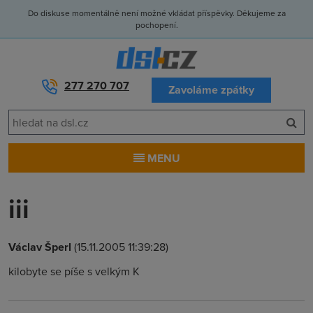
Do diskuse momentálně není možné vkládat příspěvky. Děkujeme za
pochopení.
277 270 707
Zavoláme zpátky
MENU
iii
Václav Šperl
(15.11.2005 11:39:28)
kilobyte se píše s velkým K