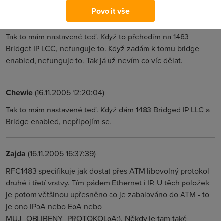
Povolit vše
ChewieDC
(16.11.2005 12:19:07)
Tak to mám nastavené teď. Když to přehodím na 1483
Bridget IP LCC, nefunguje to. Když zadám k tomu bridge
enabled, nefunguje to. Tak já už nevím co víc dělat.
Chewie
(16.11.2005 12:20:04)
Tak to mám nastavené teď. Když dám 1483 Bridged IP LLC a
Bridge enabled, nepřipojím se.
Zajda
(16.11.2005 16:37:39)
RFC1483 specifikuje jak dostat přes ATM libovolný protokol
druhé i třetí vrstvy. Tím pádem Ethernet i IP. U těch položek
je potom většinou upřesněno co je zabalováno do ATM - to
je ono IPoA nebo EoA nebo
MUJ_OBLIBENY_PROTOKOLoA;). Někdy je tam také