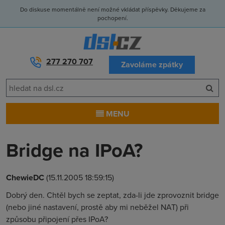
Do diskuse momentálně není možné vkládat příspěvky. Děkujeme za
pochopení.
277 270 707
Zavoláme zpátky
MENU
Bridge na IPoA?
ChewieDC
(15.11.2005 18:59:15)
Dobrý den. Chtěl bych se zeptat, zda-li jde zprovoznit bridge
(nebo jiné nastavení, prostě aby mi neběžel NAT) při
způsobu připojení přes IPoA?