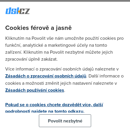
sisyphos
(16.11.2005 04:44:08)
Cookies férově a jasně
Jde. IPoA RFC1483 jde jak routed, tak bridged. Jak, to už
záleží na konkrétním modemu.
Kliknutím na Povolit vše nám umožníte použití cookies pro
funkční, analytické a marketingové účely na tomto
zařízení. Kliknutím na Povolit nezbytné můžete jejich
ChewieDC
(16.11.2005 12:02:43)
zpracování úplně zakázat.
RFC1483 je EoA, ne? A tak připojený nejsem...
Více informací o zpracování osobních údajů naleznete v
Zásadách o zpracování osobních údajů
. Další informace o
cookies a možnosti změnit jejich nastavení naleznete v
ChewieDC
(16.11.2005 12:17:39)
Zásadách používání cookies
.
Takhle to mám nastavené teď.
Pokud se o cookies chcete dozvědět více, další
podrobnosti najdete na tomto odkazu.
ChewieDC
(16.11.2005 12:17:52)
Povolit nezbytné
http://img356.imageshack.us/img356/3090/snap12hi.gif