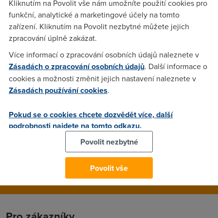
Kliknutím na Povolit vše nám umožníte použití cookies pro
lepsi mit modem i router zvlast - treba kvuli pripadne
funkční, analytické a marketingové účely na tomto
vymene atd. Dik moc za rady
zařízení. Kliknutím na Povolit nezbytné můžete jejich
zpracování úplně zakázat.
Paolo
(9.1.2004 20:08:26)
Více informací o zpracování osobních údajů naleznete v
Zásadách o zpracování osobních údajů
. Další informace o
jo ještě takvej technickej dotaz nešlo by si dát 1portový adsl
cookies a možnosti změnit jejich nastavení naleznete v
router a za něj switch? Vyslo by to levnejc než viceportovy
Zásadách používání cookies
.
router s adsl modemem...
Pokud se o cookies chcete dozvědět více, další
Adin
(9.1.2004 21:17:21)
podrobnosti najdete na tomto odkazu.
Jasne ze to tak jde.
Povolit nezbytné
Povolit vše
Pro zákazníky