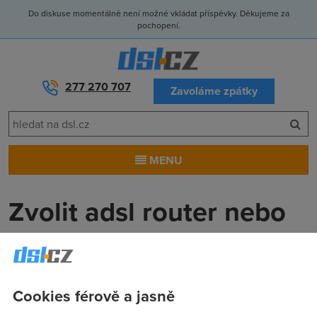
Do diskuse momentálně není možné vkládat příspěvky. Děkujeme za
pochopení.
277 270 707
Zavoláme zpátky
MENU
Zvolit adsl router nebo
modem + router zvlast
Paolo
(9.1.2004 20:03:19)
Cookies férově a jasně
Zajimalo by me zda se vyplati koupit si adsl router nebo je