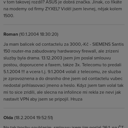
v tom takovej rozdíl? ASUS je dobrá značka. Jinak, co říkáte
na modemy od firmy ZYXEL? Viděl jsem levnej, nějak kolem
1500.
Roman
(10.1.2004 18:30:20)
Ja mam balicek od contactelu za 3000,-Kč - SIEMENS Santis
150 router-ma zabudovany hardwarovy firewall, ale zrizeni
sluzby byla drama. 13.12.2003 jsem jim poslal smlouvu
postou, doporucene a faxem, takze 3x. Telecomu to predali
5.1.2004 !!! a vcera t.j. 9.1.2004 volali z telecomu, ze sluzba
je zprovoznena a do dnsniho dne jsem od contactelu vubec
nedostal prihlasovaci jmeno a heslo. Kdyz jsem tam volal tak
mi to sice zridili, ale slecna na infolince mi rekla ze nevi jak
nastavit VPN aby jsem se pripojil. Hruza
Olda
(18.2.2004 19:52:51)
No,tak trochu souhlasím, smlouvu jsem jim poslal 26.1, na ČT