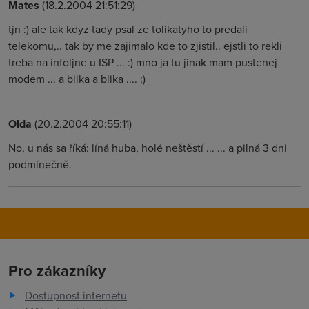
Mates
(18.2.2004 21:51:29)
tjn :) ale tak kdyz tady psal ze tolikatyho to predali
telekomu,.. tak by me zajimalo kde to zjistil.. ejstli to rekli
treba na infoljne u ISP ... :) mno ja tu jinak mam pustenej
modem ... a blika a blika .... ;)
Olda
(20.2.2004 20:55:11)
No, u nás sa říká: líná huba, holé neštěstí ... ... a pilná 3 dni
podmínečně.
Pro zákazníky
Dostupnost internetu