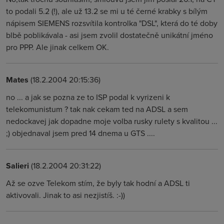
to podali 5.2 (!), ale už 13.2 se mi u té černé krabky s bílým
nápisem SIEMENS rozsvítila kontrolka "DSL", která do té doby
blbě poblikávala - asi jsem zvolil dostatečně unikátní jméno
pro PPP. Ale jinak celkem OK.
Mates
(18.2.2004 20:15:36)
no ... a jak se pozna ze to ISP podal k vyrizeni k
telekomunistum ? tak nak cekam ted na ADSL a sem
nedockavej jak dopadne moje volba rusky rulety s kvalitou ...
;) objednaval jsem pred 14 dnema u GTS ....
Salieri
(18.2.2004 20:31:22)
Až se ozve Telekom stím, že byly tak hodní a ADSL ti
aktivovali. Jinak to asi nezjistíš. :-))