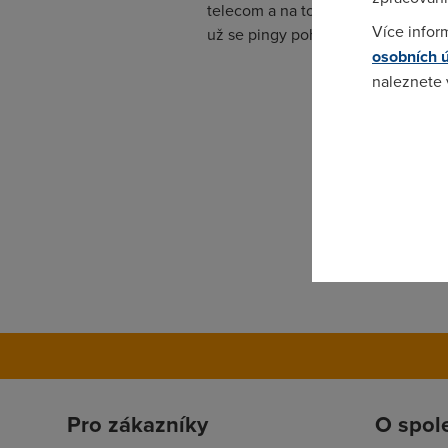
telecom a na to, že nemusí nic ga
Více infor
už se pingy pohybujou kolem 100ms
osobních 
naleznete
Pokud se o
odkazu.
Pro zákazníky
O spol