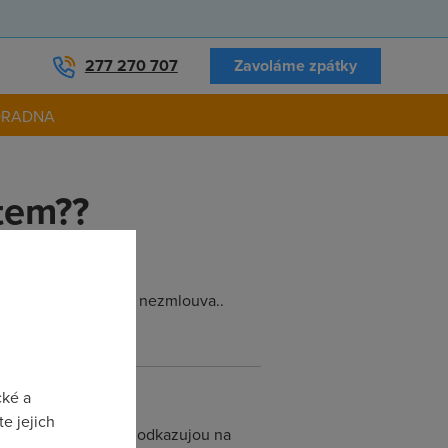
277 270 707
Zavoláme zpátky
ORADNA
tem??
 a tiskali se me moc nezmlouva..
cké a
e jejich
polečnost, kde se furt odkazujou na