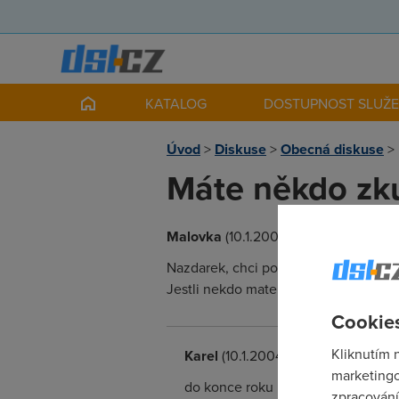
KATALOG
DOSTUPNOST SLUŽ
Úvod
>
Diskuse
>
Obecná diskuse
>
Máte někdo zk
Malovka
(10.1.2004 20:50:29)
Nazdarek, chci pořídit pripojeni na 
Jestli nekdo mate zkusenosti tak napis
Cookies
Kliknutím 
Karel
(10.1.2004 23:22:39)
marketingo
do konce roku bývaly okay, ale ted,
zpracování