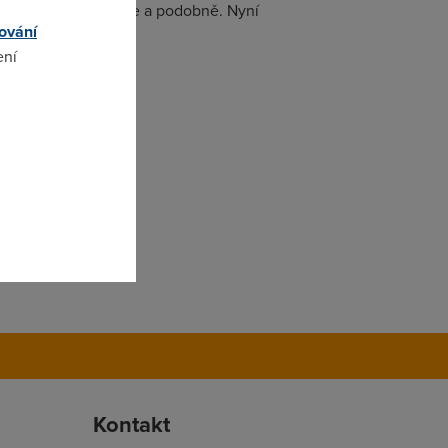
e projevovat agregace a podobně. Nyní
ování
ení
omto
Kontakt