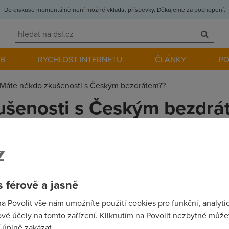
Do diskuse momentálně není možné vkládat příspěvky. Děkujeme za pochopení.
EB
RYCHLOST INTERNETU
ČLÁNKY
P
Máte někdo zkušenosti s Českým bezdrátem??
ušenosti s Českým bezdrá
DSL a uvazuji o Českem bezdratu. Potrebuji neco bez omezeni dat
ejte... Diky
 férově a jasně
na Povolit vše nám umožníte použití cookies pro funkční, analyti
vé účely na tomto zařízení. Kliknutím na Povolit nezbytné můžet
 hrůza. Stojí to za prd, nepořizuj si je, se ukazali jako normal s
 úplně zakázat.