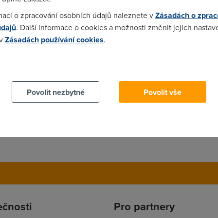
rantovat, ale přitom jsou pěkně předražený a tvrdí jak se nebud
mací o zpracování osobních údajů naleznete v
Zásadách o zprac
 české servery a rychlost kolísá od 10kB do 45kB.
údajů
. Další informace o cookies a možnosti změnit jejich nastav
 v
Zásadách používání cookies
.
 cookies chcete dozvědět více, další podrobnosti najdete na t
Povolit nezbytné
Povolit vše
ečnosti
Pro partnery