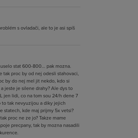
oblém s ovladači, ale to je asi spíš
o muselo stat 600-800... pak mozna.
 tak proc by od nej odesli stahovaci,
oc by do nej mel jit nekdo, kdo si
a jeste je silene drahy? Ale dys to
 jen lidi, co na tom sou 24/h dene 7
o to tak nevyuzijou a diky jejich
e statech, kde maj prijmy 5x vetsi?
, tak proc ne ze jo? Takze mame
spoje precpany, tak by mozna nasadili
nkurence.