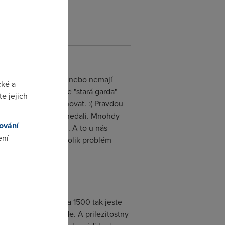
L mnohdy ani nevědí, nebo nemají
cké a
ky. Domnívám se, že "stará garda"
e jejich
žit dialup zprovozňovat. :( Pravdou
k peněz" za internet nedali. Mnohdy
ování
e 1:50 může fungovat. A to u nás
ení
 více. A to není ani tolik problém
omto
up a pokud neprovola 1500 tak jeste
 se to u nas i rozjede. A prilezitostny