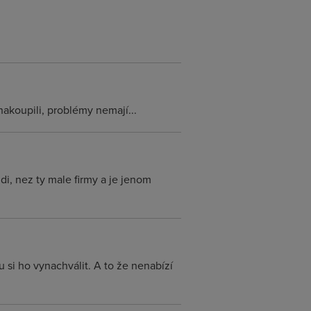
nakoupili, problémy nemají...
, nez ty male firmy a je jenom
 si ho vynachválit. A to že nenabízí