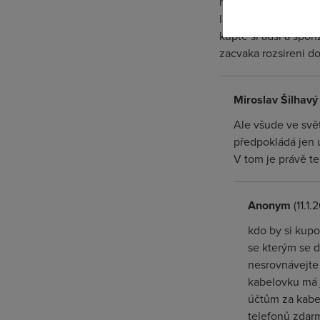
netovani je pro neko
lidi co ho nebude p
kupte si adsl a spon
zacvaka rozsireni do
Miroslav Šilhavý
Ale všude ve svět
předpokládá jen u
V tom je právě ten
Anonym
(11.1.
kdo by si kup
se kterým se d
nesrovnávejte 
kabelovku má j
účtům za kabel
telefonů zdarm