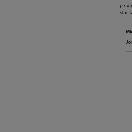
prede
standa
Mi
Joj