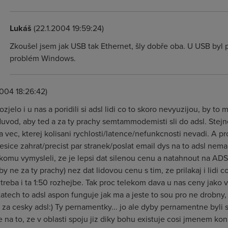
Lukáš
(22.1.2004 19:59:24)
Zkoušel jsem jak USB tak Ethernet, šly dobře oba. U USB byl pr
problém Windows.
2004 18:26:42)
ozjelo i u nas a poridili si adsl lidi co to skoro nevyuzijou, by t
uvod, aby ted a za ty prachy semtammodemisti sli do adsl. Stejne
na vec, kterej kolisani rychlosti/latence/nefunkcnosti nevadi. A pr
sice zahrat/precist par stranek/poslat email dys na to adsl nema 
komu vymysleli, ze je lepsi dat silenou cenu a natahnout na ADSL
by ne za ty prachy) nez dat lidovou cenu s tim, ze prilakaj i lidi c
treba i ta 1:50 rozhejbe. Tak proc telekom dava u nas ceny jako v
tatech to adsl aspon funguje jak ma a jeste to sou pro ne drobny
za cesky adsl:) Ty pernamentky... jo ale dyby pernamentne byli 
de na to, ze v oblasti spoju jiz diky bohu existuje cosi jmenem ko