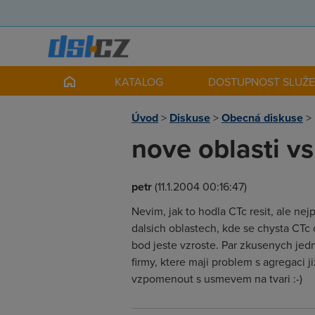
KATALOG
DOSTUPNOST SLUŽ
Úvod
>
Diskuse
>
Obecná diskuse
>
nove oblasti vs
petr
(11.1.2004 00:16:47)
Nevim, jak to hodla CTc resit, ale ne
dalsich oblastech, kde se chysta CTc 
bod jeste vzroste. Par zkusenych jed
firmy, ktere maji problem s agregaci
vzpomenout s usmevem na tvari :-)