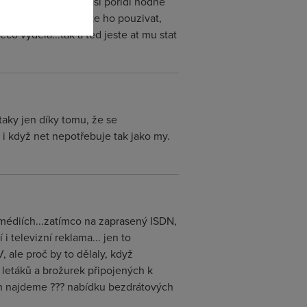
lce a cekat az si adsl poridi hodne
et za 1800 a nechcete ho pouzivat,
eco vydela...tak a ted jeste at mu stat
taky jen díky tomu, že se
 i když net nepotřebuje tak jako my.
médiích...zatímco na zaprasený ISDN,
televizní reklama... jen to
, ale proč by to dělaly, když
 letáků a brožurek připojených k
ich najdeme ??? nabídku bezdrátových