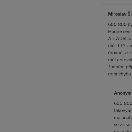
Miroslav Š
600-800 by 
Hodně semta
A z ADSL d
ničil trh? 
úrovně, ale
měl dotovat
žádném pří
není chyba
Anonym
600-800 
takovyma 
ma urcit
se za se
opravdu v