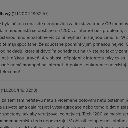
ilhavý
(11.1.2004 18:32:57)
byla pěkná cena, ale neodpovídá zatím stavu trhu v ČR (nemluv
m-modemistů se dostane na 1200 za internet bez problémů, a to
ostanou mnohonásobně víc za přinejhorším stejnou cenu. BTW p
Určitě mají spočítané, že současné podmínky jim přinesou nejvíc.
 od nákladů, které si dovolím odhadnout na +/- stejné jako v zah
 naši nízkou úroveň. A v oblasti připojení k internetu taky exist
padě nemá monopol na internet. A pokud konkurence neexistuje 
 telecomu!
(11.1.2004 19:02:13)
za sem tam nefstevu netu a vicemene dotovani netu ostatnim je l
uzivatelama dala rozjet i vyssi agregace nebo temdle dat nizsi pri
e spocteny, tak aby verejzoval co nejvic:). Tech 1200 za mesic se
mtammodemistu teda nepovazuju! V oblasti celoplosnostatniho
elika... jo adsl zatim vsude neni (telekom uz ale o jeho zacvakani