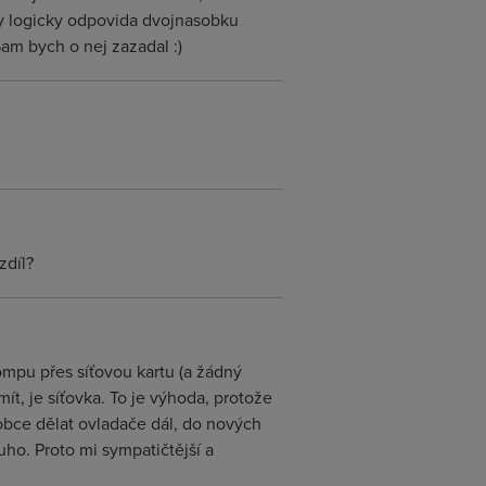
ry logicky odpovida dvojnasobku
 Sam bych o nej zazadal :)
zdíl?
mpu přes síťovou kartu (a žádný
t, je síťovka. To je výhoda, protože
obce dělat ovladače dál, do nových
uho. Proto mi sympatičtější a