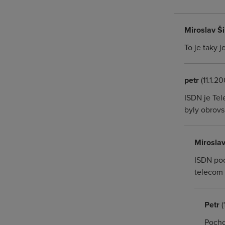
Miroslav Š
To je taky 
petr
(11.1.2
ISDN je Tel
byly obrovs
Miroslav
ISDN poc
telecom d
Petr
(
Pocho