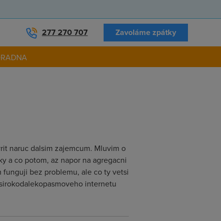
277 270 707
Zavoláme zpátky
ORADNA
evrit naruc dalsim zajemcum. Mluvim o
cky a co potom, az napor na agregacni
funguji bez problemu, ale co ty vetsi
e sirokodalekopasmoveho internetu