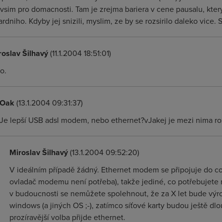
vsim pro domacnosti. Tam je zrejma bariera v cene pausalu, kte
rdniho. Kdyby jej snizili, myslim, ze by se rozsirilo daleko vice.
roslav Šilhavý
(11.1.2004 18:51:01)
o.
Oak
(13.1.2004 09:31:37)
Je lepší USB adsl modem, nebo ethernet?vJakej je mezi nima ro
Miroslav Šilhavý
(13.1.2004 09:52:20)
V ideálním případě žádný. Ethernet modem se připojuje do co
ovladač modemu není potřeba), takže jediné, co potřebujete mí
v budoucnosti se nemůžete spolehnout, že za X let bude výr
windows (a jiných OS ;-), zatímco síťové karty budou ještě dlo
prozíravější volba přijde ethernet.