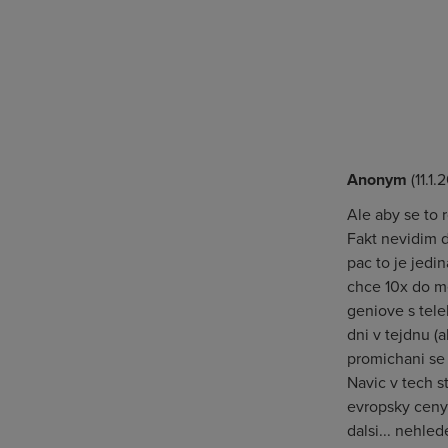
Anonym
(11.1.
Ale aby se to r
Fakt nevidim d
pac to je jedi
chce 10x do me
geniove s tele
dni v tejdnu (a
promichani se 
Navic v tech s
evropsky ceny 
dalsi... nehle