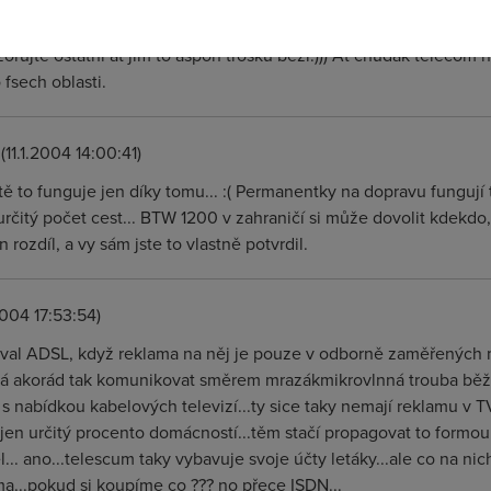
ho adsl uz ted, pac funguje jen nekdy. Tak nezbejva nez drzet pa
ouzivat.... opravdu lisacke reseni problemu. Chcete 24/h dene n
zorujte ostatni at jim to aspon trosku bezi:))) At chudak telecom n
 fsech oblasti.
(11.1.2004 14:00:41)
ě to funguje jen díky tomu... :( Permanentky na dopravu fungují 
rčitý počet cest... BTW 1200 v zahraničí si může dovolit kdekdo,
 rozdíl, a vy sám jste to vlastně potvrdil.
2004 17:53:54)
oval ADSL, když reklama na něj je pouze v odborně zaměřených 
á akorád tak komunikovat směrem mrazákmikrovlnná trouba běží i 
s nabídkou kabelových televizí...ty sice taky nemají reklamu v TV
en určitý procento domácností...těm stačí propagovat to formou
... ano...telescum taky vybavuje svoje účty letáky...ale co na n
a...pokud si koupíme co ??? no přece ISDN...