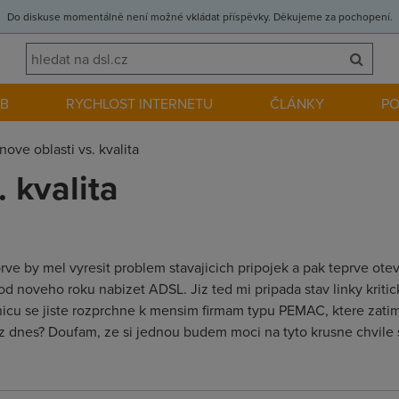
Do diskuse momentálně není možné vkládat příspěvky. Děkujeme za pochopení.
EB
RYCHLOST INTERNETU
ČLÁNKY
P
nove oblasti vs. kvalita
. kvalita
jprve by mel vyresit problem stavajicich pripojek a pak teprve ot
od noveho roku nabizet ADSL. Jiz ted mi pripada stav linky kriti
nicu se jiste rozprchne k mensim firmam typu PEMAC, ktere zatim 
 jiz dnes? Doufam, ze si jednou budem moci na tyto krusne chvil