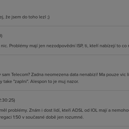
ej, že jsem do toho lezl ;)
0)
ic. Problémy mají jen nezodpovědní ISP, ti, kteří nabízejí to co 
 sam Telecom? Zadna neomezena data nenabizi! Ma pouze vic lidi
y take "zaplni". Alespon to je muj nazor.
2:30:25)
ěl problémy. Znám i dost lidí, kteří ADSL od IOL mají a nemohou
gregaci 1:50 v současné době jen rozumné.