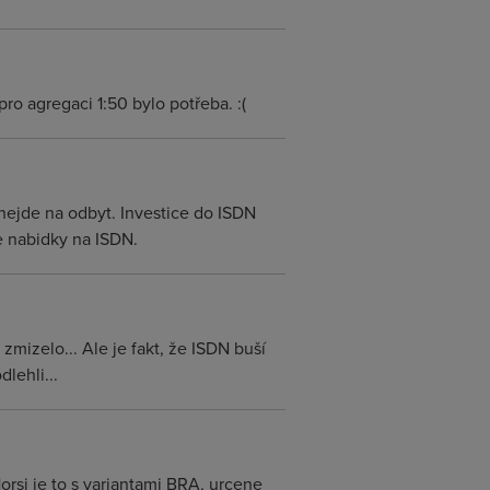
ro agregaci 1:50 bylo potřeba. :(
 nejde na odbyt. Investice do ISDN
te nabidky na ISDN.
mizelo... Ale je fakt, že ISDN buší
lehli...
orsi je to s variantami BRA, urcene