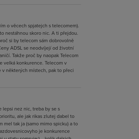
ím o věcech spjatejch s telecomem).
 nestáhnou skoro nic. A ti přejdou.
roč si by telecom sám dobrovolně
 Ceny ADSL se neodvíjejí od životní
raničí. Takže proč by naopak Telecom
uje velká konkurence. Telecom v
v některých místech, pak to přeci
epsi nez nic, treba by se s
oritu, ale jak rikas zlutej dabel to
m mel tak ja (samo mimo spicku) a to
kazdovesnicovyho je konkurence
 u statu somruje:) ...kolik dalsich