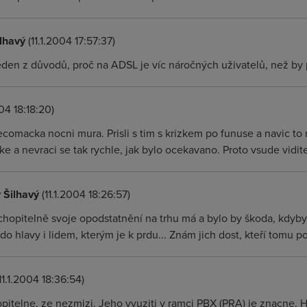
ilhavý
(11.1.2004 17:57:37)
jeden z důvodů, proč na ADSL je víc náročných uživatelů, než by p
004 18:18:20)
ecomacka nocni mura. Prisli s tim s krizkem po funuse a navic to
ke a nevraci se tak rychle, jak bylo ocekavano. Proto vsude vidi
 Šilhavý
(11.1.2004 18:26:57)
hopitelně svoje opodstatnění na trhu má a bylo by škoda, kdyby z
o hlavy i lidem, kterým je k prdu... Znám jich dost, kteří tomu pod
11.1.2004 18:36:54)
pitelne, ze nezmizi. Jeho vyuziti v ramci PBX (PRA) je znacne. H