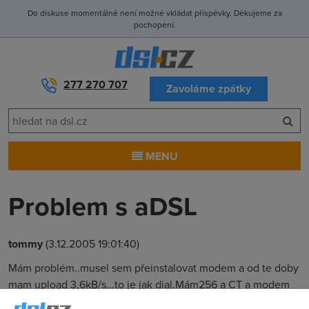
Do diskuse momentálně není možné vkládat příspěvky. Děkujeme za
pochopení.
277 270 707
Zavoláme zpátky
MENU
Problem s aDSL
tommy
(3.12.2005 19:01:40)
Mám problém..musel sem přeinstalovat modem a od te doby
mam upload 3,6kB/s...to je jak dial.Mám256 a CT a modem
Microcom ADSL deskprte usb.