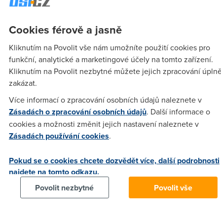
Cookies férově a jasně
tommy
(3.12.2005 19:24:09)
Kliknutím na Povolit vše nám umožníte použití cookies pro
Tak to je jasnej důkaz že něco je v nepořádku
funkční, analytické a marketingové účely na tomto zařízení.
http://rychlost.cz/sys/result/85.70.175.174/1133633649/b24326
Kliknutím na Povolit nezbytné můžete jejich zpracování úpln
prosím poraďte co stím...
zakázat.
Více informací o zpracování osobních údajů naleznete v
q
(3.12.2005 22:29:04)
Zásadách o zpracování osobních údajů
. Další informace o
na lince 256/64 kbps se mi 203.376/39.592 kbps zdá celkem
cookies a možnosti změnit jejich nastavení naleznete v
normální(když uvážim kde je to měřeno).
Zásadách používání cookies
.
Pokud se o cookies chcete dozvědět více, další podrobnosti
tommy
(4.12.2005 00:24:31)
najdete na tomto odkazu.
Ale pingy mám 700 až 1000 a to v příkazovím řádku!!A na
Povolit nezbytné
Povolit vše
gamezone v CoD 1000 normalka...to semi nezda normalni