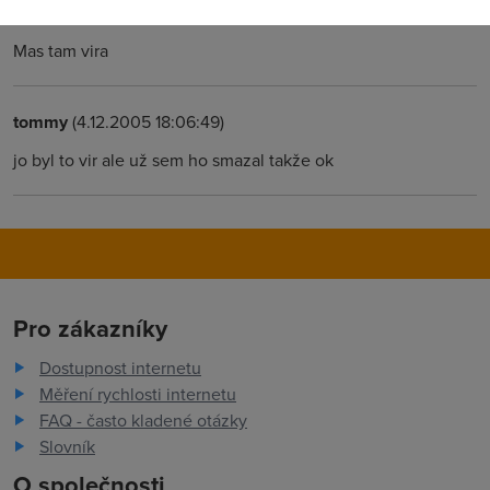
Anonym
(4.12.2005 17:42:25)
Mas tam vira
tommy
(4.12.2005 18:06:49)
jo byl to vir ale už sem ho smazal takže ok
Pro zákazníky
Dostupnost internetu
Měření rychlosti internetu
FAQ - často kladené otázky
Slovník
O společnosti