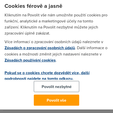
zapli tak me rychlost netu kolisa i na 0 i na 900 mam 1024
Cookies férově a jasně
nevite cim to muze byt?pls poradte co v kerio mam udelat,a
kdyz je vypli tak net v poho jede uplne stabilne.moc diky za
Kliknutím na Povolit vše nám umožníte použití cookies pro
odpovedi
funkční, analytické a marketingové účely na tomto
zařízení. Kliknutím na Povolit nezbytné můžete jejich
zpracování úplně zakázat.
Nargon
(15.12.2005 16:08:49)
Více informací o zpracování osobních údajů naleznete v
Zásadách o zpracování osobních údajů
. Další informace o
Jediny co me napada, ze mas slabej pocitac, a ten nestiha
cookies a možnosti změnit jejich nastavení naleznete v
vsechny ty data kontrolovat a propoustet. A tak se to nekdy
Zásadách používání cookies
.
zadrhne. Ovsem pokud mas procesor cca 1+ GHz tak by
tento problem byt nemel. Ale nevim jaky, tenhle problem
slysim prvne. Kdyztak si napis na technickou podporu keria
Pokud se o cookies chcete dozvědět více, další
http://www.kerio.cz/support.html (Vpravo odkaz na formular)
podrobnosti najdete na tomto odkazu.
A i tam blize specifikuj sve PC, kde meris... Je to ceska
Povolit nezbytné
podpora, takze tomu budes rozumet, ikdyz neumis anglicky
:) A napis jim dotaz bez hrubek (Treba to zaplY vadi i me, a to
Povolit vše
jsem z cestiny skoro propadal).