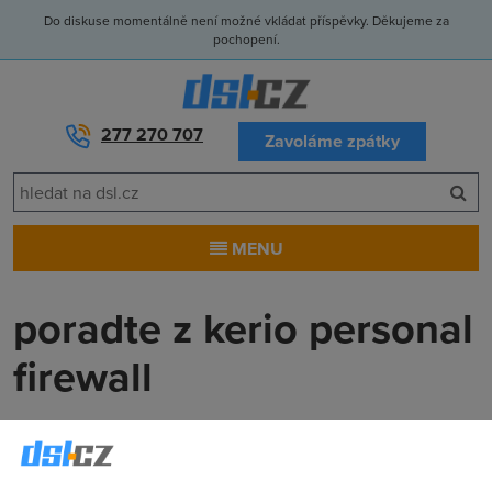
Do diskuse momentálně není možné vkládat příspěvky. Děkujeme za
pochopení.
277 270 707
Zavoláme zpátky
MENU
poradte z kerio personal
firewall
55
(15.12.2005 15:57:03)
hoj poradte! mam kerio personal firewall a kdyz je normalne