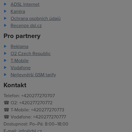
ADSL Internet
Kariéra
Ochrana osobních údajů
Recenze dsl.cz
Pro partnery
Reklama
O2 Czech Republic
T-Mobile
Vodafone
Nejlevnější GSM tarify
Kontakt
Telefon: +420277270707
☎ O2: +420277270772
☎ T-Mobile: +420277270773
☎ Vodafone: +420277270777
Dostupnost: Po–Pá: 8:00–18:00
E-mail:
info@dsl.cz