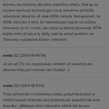
donesu mu lihovinu dle jeho vlastního výběru. Pak by se
musela vyvinout technologie nová, řekněme od ADSL
odvozená, která by už však ADSL nebyla. Nezapomeň, že
ADSL není jen o tom, že namoduluješ signál na určitou
frekvenci, je to i o tom, jak celou tu blbost spravovat. BTW
kdyby mělo jít jen o ty dráty, pak by nebyl problém po
Telecomu vyžadovat klidně i ethernet.
svata
(12.1.2004 19:49:56)
Já už od ČTc nic nepožaduju nemám už konečně ani
pevnou linku,jen nemám rád zloděje :-)
svata
(12.1.2004 18:11:03)
Tvoje přirovnání s místenkou trošku pokulhává,vždyť si
můžeš koupit místenku bez jízdenky,ale pojedeš tak leda
doprdky :-))Kdybys něco takovýho udělal tak by ses