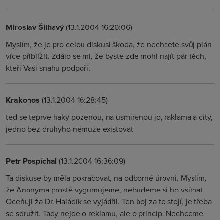
Miroslav Šilhavý
(13.1.2004 16:26:06)
Myslím, že je pro celou diskusi škoda, že nechcete svůj plán
více přiblížit. Zdálo se mi, že byste zde mohl najít pár těch,
kteří Vaši snahu podpoří.
Krakonos
(13.1.2004 16:28:45)
ted se teprve haky pozenou, na usmirenou jo, raklama a city,
jedno bez druhyho nemuze existovat
Petr Pospíchal
(13.1.2004 16:36:09)
Ta diskuse by měla pokračovat, na odborné úrovni. Myslím,
že Anonyma prostě vygumujeme, nebudeme si ho všímat.
Oceňuji ža Dr. Haládík se vyjádřil. Ten boj za to stojí, je třeba
se sdružit. Tady nejde o reklamu, ale o princip. Nechceme