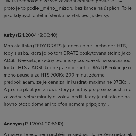
Tak ta technologie ze své základní definice prostě je... A
proto je to podle _mého_ názoru bez šance na úspěch. To je
jako kdybych chtěl místenku na vlak bez jízdenky.
turby
(12.1.2004 18:06:40)
Mno ale linka (TEDY DRAT!) je neco uplne jineho nez HTS,
tedy sluzba, ktera je po tom DRATE poskytovana stejne jako
ADSL. Neexistuje zadny technicky pozadavak na soucasnou
funkci HTS a ADSL krome jiz zmineneho DRATU! Pokud je u
meho pausalu za HTS 700Kc 200 minut zdarma,
predpokladam, ze je cena za linku (drat) maximalne 375Kc...
A ja chci platit jen za drat ktery je nutny pro provoz adsl a ne
za zadne volne minuty ci volny kredit, ktery je mi totalne na
hovno ptoze doma ani telefon nemam pripojeny...
Anonym
(13.1.2004 20:51:10)
A máte s Telecomem problém si sjednat Home Zero nebo jak