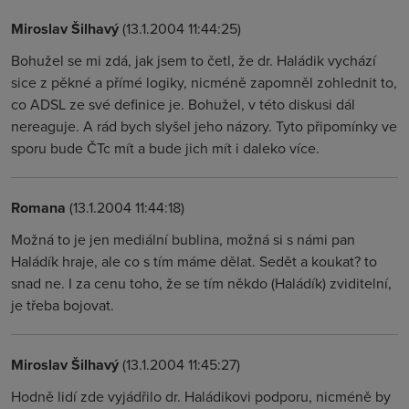
Miroslav Šilhavý
(13.1.2004 11:44:25)
Bohužel se mi zdá, jak jsem to četl, že dr. Haládik vychází
sice z pěkné a přímé logiky, nicméně zapomněl zohlednit to,
co ADSL ze své definice je. Bohužel, v této diskusi dál
nereaguje. A rád bych slyšel jeho názory. Tyto připomínky ve
sporu bude ČTc mít a bude jich mít i daleko více.
Romana
(13.1.2004 11:44:18)
Možná to je jen mediální bublina, možná si s námi pan
Haládík hraje, ale co s tím máme dělat. Sedět a koukat? to
snad ne. I za cenu toho, že se tím někdo (Haládík) zviditelní,
je třeba bojovat.
Miroslav Šilhavý
(13.1.2004 11:45:27)
Hodně lidí zde vyjádřilo dr. Haládikovi podporu, nicméně by