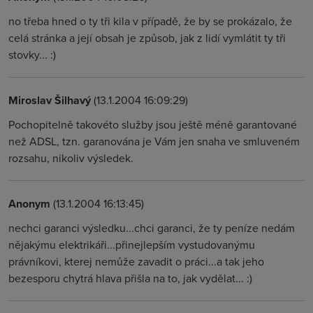
no třeba hned o ty tři kila v případě, že by se prokázalo, že
celá stránka a její obsah je způsob, jak z lidí vymlátit ty tři
stovky... :)
Miroslav Šilhavý
(13.1.2004 16:09:29)
Pochopitelně takovéto služby jsou ještě méně garantované
než ADSL, tzn. garanována je Vám jen snaha ve smluveném
rozsahu, nikoliv výsledek.
Anonym
(13.1.2004 16:13:45)
nechci garanci výsledku...chci garanci, že ty peníze nedám
nějakýmu elektrikáři...přinejlepším vystudovanýmu
právníkovi, kterej nemůže zavadit o práci...a tak jeho
bezesporu chytrá hlava přišla na to, jak vydělat... :)