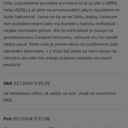
linky uzpusobene puvodne pro hovor (a at uz jde o GPRS
nebo ADSL) a je plne na provozovateli jakym zpusobem to
bude fakturovat. Jasne ze by se mi libilo, kdyby i telecom
mel podobne reseni jako ma Eurotel u balicku individual -
nejake minimalni plneni. Ale to rozhodnuti je pouze na
predstavenstvu Ceskem telecomu, nemuze mu ho naridit
zadny soud. Tohle cele je jenom akce na zviditelneni jiste
advokatni kancelare - i ji musi byt jasne ze neni sance na
vitezstvi ale zato tim ziskaji uzasnou reklamu ve vsech
mediich!
DAS
(13.1.2004 11:30:21)
Já Haládíkovi věřím, ať ukáže co umí. Jinak se znemožní.
DAS
Petr
(13.1.2004 11:37:58)