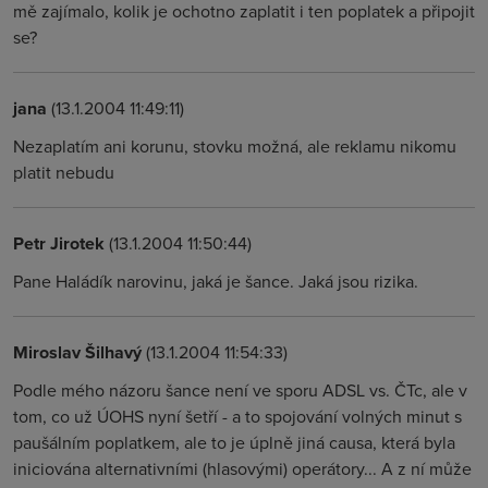
mě zajímalo, kolik je ochotno zaplatit i ten poplatek a připojit
se?
jana
(13.1.2004 11:49:11)
Nezaplatím ani korunu, stovku možná, ale reklamu nikomu
platit nebudu
Petr Jirotek
(13.1.2004 11:50:44)
Pane Haládík narovinu, jaká je šance. Jaká jsou rizika.
Miroslav Šilhavý
(13.1.2004 11:54:33)
Podle mého názoru šance není ve sporu ADSL vs. ČTc, ale v
tom, co už ÚOHS nyní šetří - a to spojování volných minut s
paušálním poplatkem, ale to je úplně jiná causa, která byla
iniciována alternativními (hlasovými) operátory... A z ní může