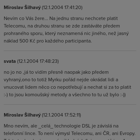
Miroslav Šilhavý
(12.1.2004 17:41:20)
Nevím co Vás žere... Na jednu stranu nechcete platit
Telecomu, na druhou stranu se zde zastáváte předem
prohraného sporu, který neznamená nic jiného, než jasný
náklad 500 Kč pro každého participanta.
svata
(12.1.2004 17:48:23)
no jo no ,já to vidím přesně naopak jako předem
vyhraný,ono to totiž Myrku pořád nejde okrádat lidi a
vnucovat lidem něco co nepotřebují a nechat si za to platit
:-) to jsou komoušský metody a všechno to tu už bylo :-))
Miroslav Šilhavý
(12.1.2004 17:52:11)
Mno nevím, ale _celá_ technologie DSL je závislá na
telefonní lince. To není výmysl Telecomu, ani ČR, ani Evropy.