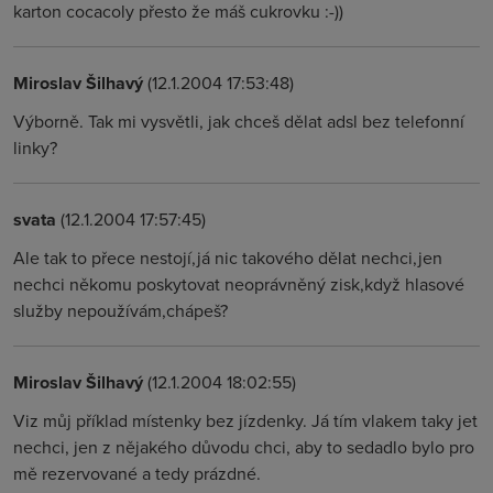
karton cocacoly přesto že máš cukrovku :-))
Miroslav Šilhavý
(12.1.2004 17:53:48)
Výborně. Tak mi vysvětli, jak chceš dělat adsl bez telefonní
linky?
svata
(12.1.2004 17:57:45)
Ale tak to přece nestojí,já nic takového dělat nechci,jen
nechci někomu poskytovat neoprávněný zisk,když hlasové
služby nepoužívám,chápeš?
Miroslav Šilhavý
(12.1.2004 18:02:55)
Viz můj příklad místenky bez jízdenky. Já tím vlakem taky jet
nechci, jen z nějakého důvodu chci, aby to sedadlo bylo pro
mě rezervované a tedy prázdné.