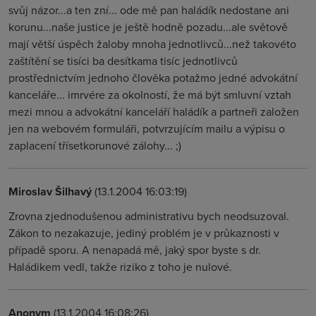
svůj názor...a ten zní... ode mě pan haládík nedostane ani
korunu...naše justice je ještě hodně pozadu...ale světově
mají větší úspěch žaloby mnoha jednotlivců...než takovéto
zaštítění se tisíci ba desítkama tisíc jednotlivců
prostřednictvím jednoho člověka potažmo jedné advokátní
kanceláře... imrvére za okolností, že má být smluvní vztah
mezi mnou a advokátní kanceláří haládík a partneři založen
jen na webovém formuláři, potvrzujícím mailu a výpisu o
zaplacení třísetkorunové zálohy... ;)
Miroslav Šilhavý
(13.1.2004 16:03:19)
Zrovna zjednodušenou administrativu bych neodsuzoval.
Zákon to nezakazuje, jediný problém je v průkaznosti v
případě sporu. A nenapadá mě, jaký spor byste s dr.
Haládikem vedl, takže riziko z toho je nulové.
Anonym
(13.1.2004 16:08:26)