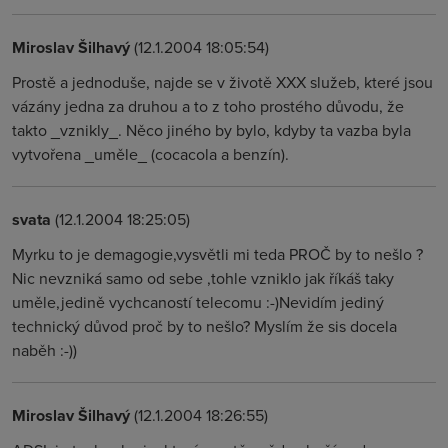
Miroslav Šilhavý
(12.1.2004 18:05:54)
Prostě a jednoduše, najde se v životě XXX služeb, které jsou
vázány jedna za druhou a to z toho prostého důvodu, že
takto _vznikly_. Něco jiného by bylo, kdyby ta vazba byla
vytvořena _uměle_ (cocacola a benzín).
svata
(12.1.2004 18:25:05)
Myrku to je demagogie,vysvětli mi teda PROČ by to nešlo ?
Nic nevzniká samo od sebe ,tohle vzniklo jak říkáš taky
uměle,jedině vychcaností telecomu :-)Nevidím jediný
technický důvod proč by to nešlo? Myslím že sis docela
naběh :-))
Miroslav Šilhavý
(12.1.2004 18:26:55)