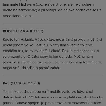
tam mate Hadrware (coz je sice vtipne, ale ne vhodne a
urcite ne zamyslene) a pri vstupu do nejake podsekce se uz
nedostanete ven...
RUDI
(13.1.2004 11:33:37)
Kdo je ten Haládík. Ať se ukáže, možná má pravdu, možná si
udělá jenom velkou ostudu. Nemyslím si, že je to jeho
mediální trik, to by bylo příliš okaté. Pokud má názor, tak ať
se prezentuje. Otázka ceny je jen dohoda. Možná nám
pomůže, možná pomůže sobě, ale proč bychom to měli brát
negativně. Haládík to prostě zařídí.
Petr
(13.1.2004 11:15:31)
To je jako podat zalobu na T-mobile za to, ze kdyz chci
datovy tarif s GPRS tak musim zaroven platit i nejaky klasicky
pausal. Datove spojeni je proste rozsireni moznosti klasicke