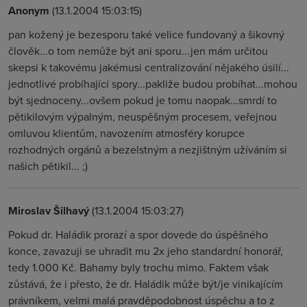
Anonym
(13.1.2004 15:03:15)
pan kožený je bezesporu také velice fundovaný a šikovný
člověk...o tom nemůže být ani sporu...jen mám určitou
skepsi k takovému jakémusi centralizování nějakého úsilí...
jednotlivé probíhající spory...pakliže budou probíhat...mohou
být sjednoceny...ovšem pokud je tomu naopak...smrdí to
pětikilovým výpalným, neuspěšným procesem, veřejnou
omluvou klientům, navozením atmosféry korupce
rozhodných orgánů a bezelstným a nezjištným užíváním si
našich pětikil... ;)
Miroslav Šilhavý
(13.1.2004 15:03:27)
Pokud dr. Haládik prorazí a spor dovede do úspěšného
konce, zavazuji se uhradit mu 2x jeho standardní honorář,
tedy 1.000 Kč. Bahamy byly trochu mimo. Faktem však
zůstává, že i přesto, že dr. Haládik může být/je vinikajícím
právníkem, velmi malá pravděpodobnost úspěchu a to z