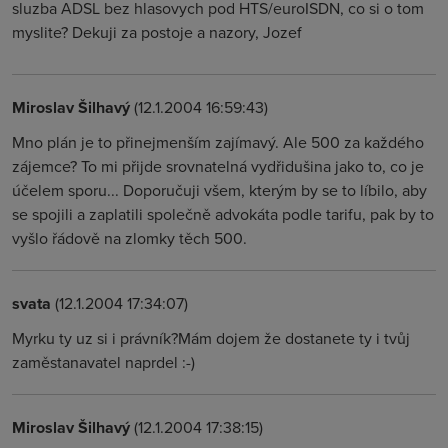
sluzba ADSL bez hlasovych pod HTS/euroISDN, co si o tom
myslite? Dekuji za postoje a nazory, Jozef
Miroslav Šilhavý
(12.1.2004 16:59:43)
Mno plán je to přinejmenším zajímavý. Ale 500 za každého
zájemce? To mi přijde srovnatelná vydřidušina jako to, co je
účelem sporu... Doporučuji všem, kterým by se to líbilo, aby
se spojili a zaplatili společně advokáta podle tarifu, pak by to
vyšlo řádově na zlomky těch 500.
svata
(12.1.2004 17:34:07)
Myrku ty uz si i právník?Mám dojem že dostanete ty i tvůj
zaměstanavatel naprdel :-)
Miroslav Šilhavý
(12.1.2004 17:38:15)