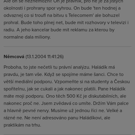
Ale on se neznemozni! On je pravnik, pro ne je za jistych
okolnosti i prohrany spor vyhrou. On bude 'ten hodnej a
odvaznej co si troufl na bitvu s Telecomem' ale bohuzel
prohral. Bude toho plnej net, bude mit rozhovory v televizi i
radiu. A jeho kancelar bude mit reklamu za kterou by
normalne dala miliony.
Němcová
(13.1.2004 11:41:26)
Proboha, to jste nečetli tu právní analýzu. Haládík má
pravdu, je tam vše. Když se spojíme máme šanci. Chce to
větší mediální podporu. Vzpomeňte si na studenty a Českou
spořitelnu, jak se cukali a jak nakonec platili. Pane Haládík
máte moji podporu. Ono těch 500 Kč je diskutabilních, ale
nakonec proč ne. Jsem zvědavá co umíte. Držím Vám palce
a hlavně pevné nervy. Musíme už jednou říci ne. Velké a
rázné ne. Ne není adresováno panu Haládíkovi, ale
praktikám na trhu.