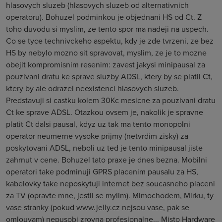
hlasovych sluzeb (hlasovych sluzeb od alternativnich
operatoru). Bohuzel podminkou je objednani HS od Ct. Z
toho duvodu si myslim, ze tento spor ma nadeji na uspech.
Co se tyce technivckeho aspektu, kdy je zde tvrzeni, ze bez
HS by nebylo mozno sit spravovat, myslim, ze je to mozne
obejit kompromisnim resenim: zavest jakysi minipausal za
pouzivani dratu ke sprave sluzby ADSL, ktery by se platil Ct,
ktery by ale odrazel neexistenci hlasovych sluzeb.
Predstavuji si castku kolem 30Kc mesicne za pouzivani dratu
Ct ke sprave ADSL. Otazkou ovsem je, nakolik je spravne
platit Ct dalsi pausal, kdyz uz tak ma tento monopolni
operator neumerne vysoke prijmy (netvrdim zisky) za
poskytovani ADSL, neboli uz ted je tento minipausal jiste
zahrnut v cene. Bohuzel tato praxe je dnes bezna. Mobilni
operatori take podminuji GPRS placenim pausalu za HS,
kabelovky take neposkytuji internet bez soucasneho placeni
za TV (opravte mne, jestli se mylim). Mimochodem, Mirku, ty
vase stranky (pokud www.jelly.cz nejsou vase, pak se
omlouvam) nepusobi zrovna profesionalne... Misto Hardware