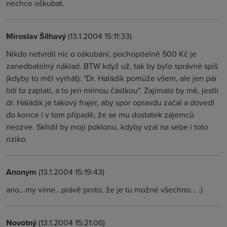
nechce oškubat.
Miroslav Šilhavý
(13.1.2004 15:11:33)
Nikdo netvrdil nic o oškubání, pochopitelně 500 Kč je
zanedbatelný náklad. BTW když už, tak by bylo správně spíš
(kdyby to měl vyrhát): "Dr. Haládik pomůže všem, ale jen pár
lidí to zaplatí, a to jen mírnou částkou". Zajímalo by mě, jestli
dr. Haládik je takový frajer, aby spor opravdu začal a dovedl
do konce i v tom případě, že se mu dostatek zájemců
neozve. Sklidil by moji poklonu, kdyby vzal na sebe i toto
riziko.
Anonym
(13.1.2004 15:19:43)
ano...my víme...právě proto, že je tu možné všechno... :)
Novotný
(13.1.2004 15:21:06)