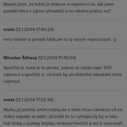
Myslel jsem, že tohle je diskuse a nepletu-li se, tak jsem
poradil něco v zájmu uživatelů a ne nikoho jiného, ne?
svata
(12.1.2004 17:40:24)
mno hlavně si poradil blbě,ale to ty stejně nepochopíš :-))
Miroslav Šilhavý
(12.1.2004 17:45:04)
Spočítej si, kolik je to peněz, pokud se najde např. 500
zájemců a spočítej si, za kolik by sis dobrého advokáta mohl
najmout.
svata
(12.1.2004 17:52:34)
Myrku,já počítat umím,neboj,ale z tebe mluví závist,to víš za
dobrý nápady se platí :-))Uvidíš že to vyhrajou,ty by si taky
řval třeba u pumpy kdybys tankoval benzín a oni ti vnucovali