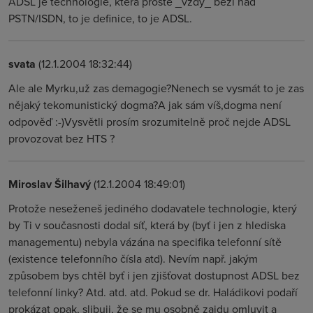
ADSL je technologie, která prostě _vždy_ beží nad
PSTN/ISDN, to je definice, to je ADSL.
svata
(12.1.2004 18:32:44)
Ale ale Myrku,už zas demagogie?Nenech se vysmát to je zas
nějaký tekomunistický dogma?A jak sám víš,dogma není
odpověď :-)Vysvětli prosím srozumitelně proč nejde ADSL
provozovat bez HTS ?
Miroslav Šilhavý
(12.1.2004 18:49:01)
Protože neseženeš jediného dodavatele technologie, který
by Ti v současnosti dodal síť, která by (byť i jen z hlediska
managementu) nebyla vázána na specifika telefonní sítě
(existence telefonního čísla atd). Nevím např. jakým
způsobem bys chtěl byť i jen zjišťovat dostupnost ADSL bez
telefonní linky? Atd. atd. atd. Pokud se dr. Haládikovi podaří
prokázat opak, slibuji, že se mu osobně zajdu omluvit a