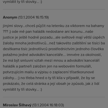
vymlátit ty tři stovky... :)
Anonym
(13.1.2004 16:15:19)
jinými slovy...chceš půjčit na letenku za viktorem na bahamy
??? ;) ode mě pan haládík nedostane ani korunu...naše
justice je ještě hodně pozadu...ale světově mají větší úspěch
žaloby mnoha jednotlivců...než takovéto zaštítění se tisíci ba
desítkama tisíc jednotlivců prostřednictvím jednoho člověka
potažmo jedné advokátní kanceláře... imrvére za okolností,
že má být smluvní vztah mezi mnou a advokátní kanceláří
haládík a partneři založen jen na webovém formuláři,
potvrzujícím mailu a výpisu o zaplacení třísetkorunové
zálohy... ;) no třeba hned o ty tři kila v případě, že by se
prokázalo, že celá stránka a její obsah je způsob, jak z lidí
vymlátit ty tři stovky... :)
Miroslav Šilhavý
(13.1.2004 16:18:03)