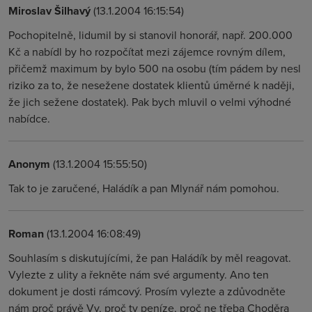
Miroslav Šilhavý
(13.1.2004 16:15:54)
Pochopitelně, lidumil by si stanovil honorář, např. 200.000
Kč a nabídl by ho rozpočítat mezi zájemce rovným dílem,
přičemž maximum by bylo 500 na osobu (tím pádem by nesl
riziko za to, že nesežene dostatek klientů úměrné k naději,
že jich sežene dostatek). Pak bych mluvil o velmi výhodné
nabídce.
Anonym
(13.1.2004 15:55:50)
Tak to je zaručené, Haládík a pan Mlynář nám pomohou.
Roman
(13.1.2004 16:08:49)
Souhlasím s diskutujícími, že pan Haládík by měl reagovat.
Vylezte z ulity a řekněte nám své argumenty. Ano ten
dokument je dosti rámcový. Prosím vylezte a zdůvodněte
nám proč právě Vy, proč ty peníze, proč ne třeba Choděra