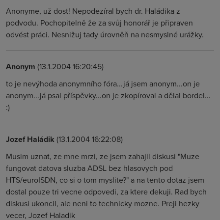
Anonyme, už dost! Nepodezíral bych dr. Haládika z
podvodu. Pochopitelně že za svůj honorář je připraven
odvést práci. Nesnižuj tady úrovněň na nesmyslné urážky.
Anonym
(13.1.2004 16:20:45)
to je nevýhoda anonymního fóra...já jsem anonym...on je
anonym...já psal příspěvky...on je zkopíroval a dělal bordel...
:)
Jozef Haládik
(13.1.2004 16:22:08)
Musim uznat, ze mne mrzi, ze jsem zahajil diskusi "Muze
fungovat datova sluzba ADSL bez hlasovych pod
HTS/euroISDN, co si o tom myslite?" a na tento dotaz jsem
dostal pouze tri vecne odpovedi, za ktere dekuji. Rad bych
diskusi ukoncil, ale neni to technicky mozne. Preji hezky
vecer, Jozef Haladik