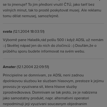
se to jmenuje? To jim předloni vnutil ČTÚ, jako tarif bez
volných minut, tak to prostě poskytovat musej. Ale reklamu
tomu dělat nemusej, samozřejmě.
svata
(12.1.2004 18:03:51)
Výborně pane Haladik,rád pošlu 500 i když ADSL už nemám
:-) Skvělej nápad jen do nich do zločinců :-) Doufám,že o
průběhu sporu budete informovat na svém webu.
Amater
(12.1.2004 22:09:51)
Principielne se domnivam, ze ADSL neni zadnou
dpolnkovou sluzbou ke sluzbam hlasovym, prestoze k jejimu
provozu je vyuzivana sit, ktera hlsove sluzby
zprostredkovava. Domnivam se tak proto, ze je nabizena
jako samostatny produkt, napr. alternativni operatori
nepodminuji jeji vyuzivani soucasnym objednanim