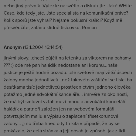
nebo jiný právník. Vylezte na světlo a diskutujte. Jaké WHite
Case, kde tedy jste. Jste specialista na komunikační právo?
Kolik sporů jste vyhrál? Nejsme pokusní králíci? Když mě
přesvědčíte, zatánu klidně tisícovku. Roman
Anonym
(13.1.2004 16:14:54)
jinými slovy...chceš půjčit na letenku za viktorem na bahamy
??? ;) ode mě pan haládík nedostane ani korunu...naše
justice je ještě hodně pozadu...ale světově mají větší úspěch
žaloby mnoha jednotlivců...než takovéto zaštítění se tisíci ba
desítkama tisíc jednotlivců prostřednictvím jednoho člověka
potažmo jedné advokátní kanceláře... imrvére za okolností,
že má být smluvní vztah mezi mnou a advokátní kanceláří
haládík a partneři založen jen na webovém formuláři,
potvrzujícím mailu a výpisu o zaplacení třísetkorunové
zálohy... ;) no třeba hned o ty tři kila v případě, že by se
prokázalo, že celá stránka a její obsah je způsob, jak z lidí