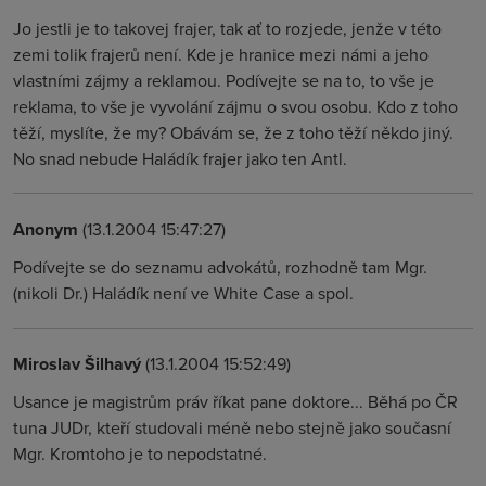
Jo jestli je to takovej frajer, tak ať to rozjede, jenže v této
zemi tolik frajerů není. Kde je hranice mezi námi a jeho
vlastními zájmy a reklamou. Podívejte se na to, to vše je
reklama, to vše je vyvolání zájmu o svou osobu. Kdo z toho
těží, myslíte, že my? Obávám se, že z toho těží někdo jiný.
No snad nebude Haládík frajer jako ten Antl.
Anonym
(13.1.2004 15:47:27)
Podívejte se do seznamu advokátů, rozhodně tam Mgr.
(nikoli Dr.) Haládík není ve White Case a spol.
Miroslav Šilhavý
(13.1.2004 15:52:49)
Usance je magistrům práv říkat pane doktore... Běhá po ČR
tuna JUDr, kteří studovali méně nebo stejně jako současní
Mgr. Kromtoho je to nepodstatné.