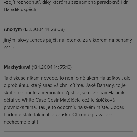
vzejít rozhodnutí, díky kterému zaznamená paradoxně i dr.
Haládik úspěch.
Anonym
(13.1.2004 14:28:08)
jinými slovy...chceš půjčit na letenku za viktorem na bahamy
??? ;)
Machytková
(13.1.2004 14:55:16)
Ta diskuse nikam nevede, to není o nějakém Haládíkovi, ale
o problému, který snad všichni cítíme. Jaké Bahamy, to je
skutečně podlé a nemorální. Zjistila jsem, že pan Haládík
dělal ve White Case Cestr Matějček, což je špičková
právnická firma. Tak je to odborník na svém místě. Copak
budeme stále tak malí a zapšklí. Chceme práva, ale
nechceme platit.