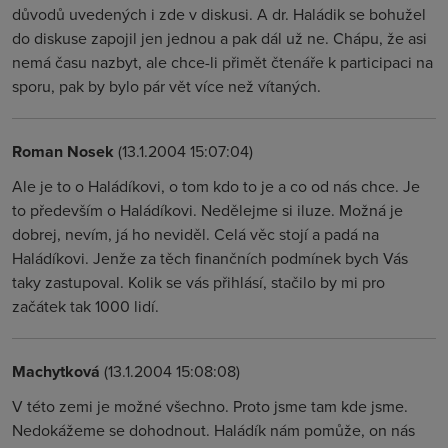
důvodů uvedených i zde v diskusi. A dr. Haládik se bohužel
do diskuse zapojil jen jednou a pak dál už ne. Chápu, že asi
nemá času nazbyt, ale chce-li přimět čtenáře k participaci na
sporu, pak by bylo pár vět více než vítaných.
Roman Nosek
(13.1.2004 15:07:04)
Ale je to o Haládíkovi, o tom kdo to je a co od nás chce. Je
to především o Haládíkovi. Nedělejme si iluze. Možná je
dobrej, nevím, já ho neviděl. Celá věc stojí a padá na
Haládíkovi. Jenže za těch finančních podmínek bych Vás
taky zastupoval. Kolik se vás přihlásí, stačilo by mi pro
začátek tak 1000 lidí.
Machytková
(13.1.2004 15:08:08)
V této zemi je možné všechno. Proto jsme tam kde jsme.
Nedokážeme se dohodnout. Haládík nám pomůže, on nás