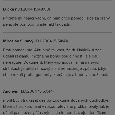
Lucka
(13.1.2004 15:49:08)
Přijdete mi nějací vadní, on nám chce pomoci, sice za drahý
pení, ale pomoci. To jste fakt tak vadní.
Miroslav Šilhavý
(13.1.2004 15:54:41)
Proti pomoci nic. Aktuálně mi vadí, že dr. Haládik si zde
udělal reklamu (možná na bohulibou činnost), ale dál
nereaguje. Dokument, který vypracoval, a má na svých
stránkách je příliš rámcový a ani nenastiňuje způsob, jakým
chce rozbít protiargumenty, kterých je a bude víc než dost.
Anonym
(13.1.2004 15:57:44)
mohl bych ti ukázat desítky zdokumentovaných důchodkyň,
které s tisícikorunami v rukou televizně proklamovaly, jak je
učinil pan kožený šťastnými... já to neodsuzuju...jen říkám