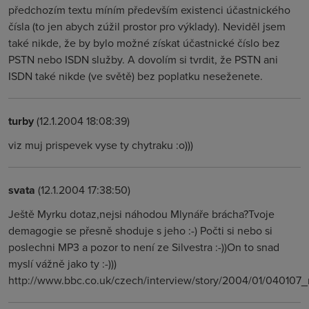
předchozím textu míním především existenci účastnického
čísla (to jen abych zúžil prostor pro výklady). Neviděl jsem
také nikde, že by bylo možné získat účastnické číslo bez
PSTN nebo ISDN služby. A dovolím si tvrdit, že PSTN ani
ISDN také nikde (ve světě) bez poplatku neseženete.
turby
(12.1.2004 18:08:39)
viz muj prispevek vyse ty chytraku :o)))
svata
(12.1.2004 17:38:50)
Ještě Myrku dotaz,nejsi náhodou Mlynáře brácha?Tvoje
demagogie se přesně shoduje s jeho :-) Počti si nebo si
poslechni MP3 a pozor to není ze Silvestra :-))On to snad
myslí vážně jako ty :-)))
http://www.bbc.co.uk/czech/interview/story/2004/01/040107_