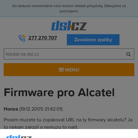
Do diskuse momentálně není možné vkládat příspěvky. Děkujeme za
pochopení.
277 270 707
Zavoláme zpátky
MENU
Firmware pro Alcatel
Honza
(19.12.2005 21:42:01)
Prosim muzete tu zopakovat URL na ty firmwary alcatelu? Ja
to nekam zalozil a nemuzu to najit.