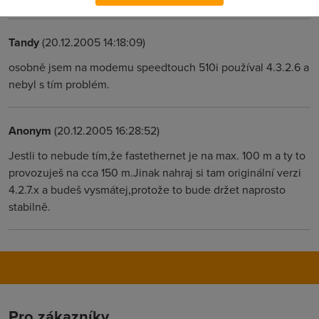
Tandy
(20.12.2005 14:18:09)
osobně jsem na modemu speedtouch 510i používal 4.3.2.6 a
nebyl s tím problém.
Anonym
(20.12.2005 16:28:52)
Jestli to nebude tím,že fastethernet je na max. 100 m a ty to
provozuješ na cca 150 m.Jinak nahraj si tam originální verzi
4.2.7.x a budeš vysmátej,protože to bude držet naprosto
stabilně.
Pro zákazníky