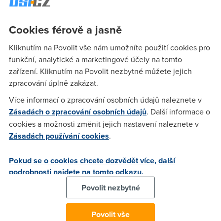
Tandy
(20.12.2005 12:37:04)
Cookies férově a jasně
Pokud myslíš Alcatel Speedtouch 510i tak nalezneš na
Kliknutím na Povolit vše nám umožníte použití cookies pro
www.iol.cz v sekci zák. podpora nebo na web.iol.cz/tandy
funkční, analytické a marketingové účely na tomto
zařízení. Kliknutím na Povolit nezbytné můžete jejich
Honza
(20.12.2005 13:35:41)
zpracování úplně zakázat.
Lol, tak ten zrovna nemyslim. Tam sou pekne rakvozni veci.
Více informací o zpracování osobních údajů naleznete v
Zásadách o zpracování osobních údajů
. Další informace o
cookies a možnosti změnit jejich nastavení naleznete v
Honza
(20.12.2005 13:39:33)
Zásadách používání cookies
.
Tedy hledam FW novejsi nez 4.3.2.6. Ten se u me
nereconnecti kdyz vypadne PPP presto ze je nastaveno
Pokud se o cookies chcete dozvědět více, další
always on. Staci vypnout a zapnout kram a uz to de. Nekdy
podrobnosti najdete na tomto odkazu.
je nutne jeste kliknout rucne na connect a nekdy to spadne
Povolit nezbytné
s nesmyslnou hlaskou "Disconnected by the user". (Po
kliknuti na Connect). Vzhledem k tomu ze mam modem cca
Povolit vše
150m od PC a navic v jine budove tak mi to dost vadi...