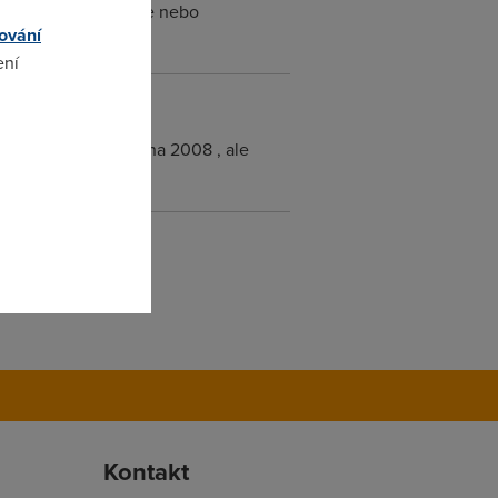
tli je pro 1 uzivatele nebo
ování
ení
omto
 tak to už vypadalo na 2008 , ale
Kontakt