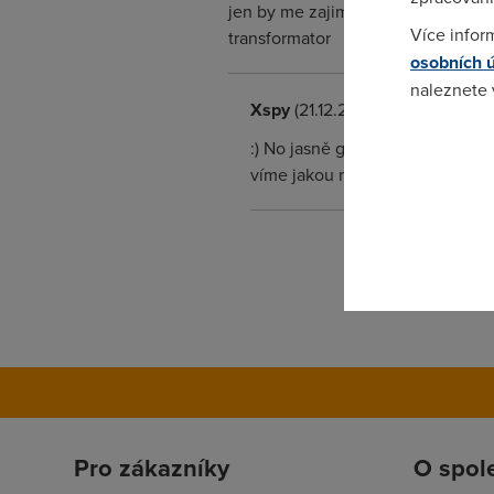
jen by me zajimalo na jaky rok by to
Více infor
transformator
osobních 
naleznete
Xspy
(21.12.2005 01:22:48)
Pokud se o
:) No jasně garantovaná rychlos
odkazu.
víme jakou rychlostí bují infrastr
Pro zákazníky
O spol