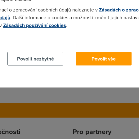
 melo byt vytvoreno (zhruba) a jestli ta rychlost co tady pisou jes
mací o zpracování osobních údajů naleznete v
Zásadách o zprac
údajů
. Další informace o cookies a možnosti změnit jejich nastav
 v
Zásadách používání cookies
.
 cookies chcete dozvědět více, další podrobnosti najdete na t
t až po nejbližší transformátor :DDDDD . Co jedna paní povídala ,
uktura .... Takže bych si tipnul na 15 +
Povolit nezbytné
Povolit vše
ečnosti
Pro partnery