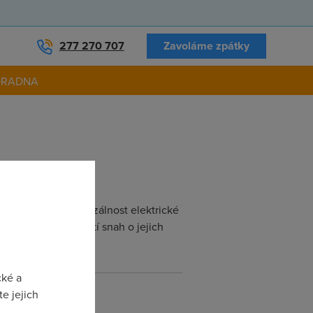
277 270 707
Zavoláme zpátky
ORADNA
. Ovšem přes univerzálnost elektrické
h překážek. Naštěstí snah o jejich
cké a
e jejich