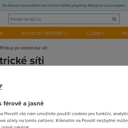
Do diskuse momentálně není možné vkládat příspěvky. Děkujeme za pochopení.
EB
RYCHLOST INTERNETU
ČLÁNKY
P
Přístup po elektrické síti
rické síti
h možností rychlého připojení na Internet je elektrická přípojka
í v cestě rozvoji rychlých datových přenosů nejen řada technickýc
 férově a jasně
na Povolit vše nám umožníte použití cookies pro funkční, analyti
vé účely na tomto zařízení. Kliknutím na Povolit nezbytné můžet
 úplně zakázat.