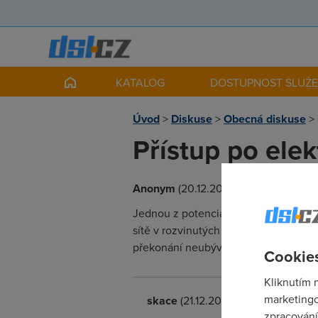
KATALOG
DOSTUPNOST SLUŽ
Úvod
>
Diskuse
>
Obecná diskuse
>
Přístup po elekt
Anonym
(20.12.2005 00:00:00)
Jednou z potenciálně nejrozšířenějšíc
sítě v rozvinutých částech světa stoj
překonání neubývá.
Cookies
Kliknutím 
marketingo
skace
(21.12.2005 00:23:37)
zpracování