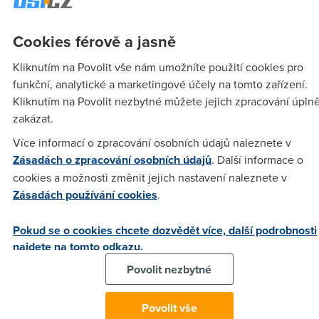
fungoval jako activ. Jestli jste to někdo řešil a vyřešil, budu
vděčný za radu
Cookies férově a jasně
Kliknutím na Povolit vše nám umožníte použití cookies pro
Anonym
(23.12.2005 16:22:18)
funkční, analytické a marketingové účely na tomto zařízení.
Kliknutím na Povolit nezbytné můžete jejich zpracování úpln
zkus tohle je to sice pro G604T ale mohlo by to byt stejny
zakázat.
http://portforward.com/english/routers/port_forwarding/Dlink/
G604T/Direct_Connect.htm (bez mezer)
Více informací o zpracování osobních údajů naleznete v
Zásadách o zpracování osobních údajů
. Další informace o
cookies a možnosti změnit jejich nastavení naleznete v
Anonym
(25.12.2005 23:33:06)
Zásadách používání cookies
.
moje technická angličtina je mizerná, mohl bys mi poradit
trošku polopatě?
Pokud se o cookies chcete dozvědět více, další podrobnosti
najdete na tomto odkazu.
Povolit nezbytné
Rada
(26.12.2005 10:48:12)
Mám ten samý modem, takže snad pomůžu. V Záložce
Povolit vše
Advanced v nastavení modemu vyber LAN Clients. Vyber si