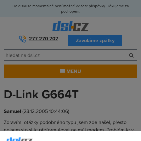
Do diskuse momentálně není možné vkládat příspěvky. Děkujeme za
pochopení.
277 270 707
Zavoláme zpátky
MENU
D-Link G664T
Samuel
(23.12.2005 10:44:06)
Zdravím, otázky podobného typu jsem zde našel, přesto
nejsem sto si je přeformulovat na můj modem. Problém je v
tom, že nevím jak tento modem nastavit, abych v DC++