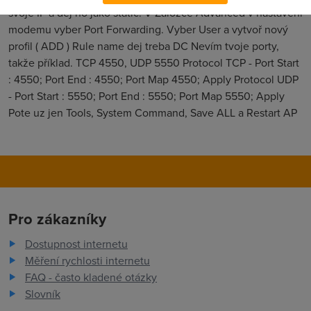
svoje IP a dej ho jako static. V Záložce Advanced v nastavení
modemu vyber Port Forwarding. Vyber User a vytvoř nový
profil ( ADD ) Rule name dej treba DC Nevím tvoje porty,
takže příklad. TCP 4550, UDP 5550 Protocol TCP - Port Start
: 4550; Port End : 4550; Port Map 4550; Apply Protocol UDP
- Port Start : 5550; Port End : 5550; Port Map 5550; Apply
Pote uz jen Tools, System Command, Save ALL a Restart AP
Pro zákazníky
Dostupnost internetu
Měření rychlosti internetu
FAQ - často kladené otázky
Slovník