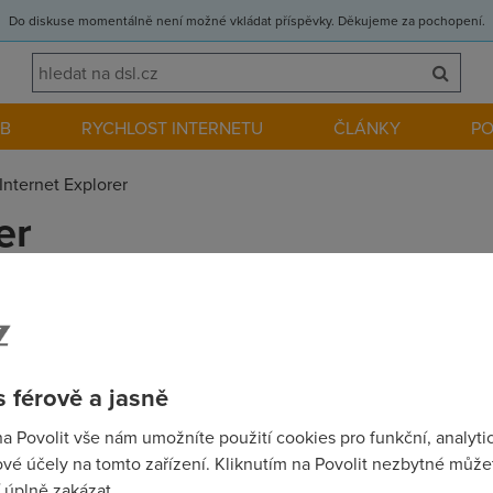
Do diskuse momentálně není možné vkládat příspěvky. Děkujeme za pochopení.
EB
RYCHLOST INTERNETU
ČLÁNKY
P
Internet Explorer
er
 takoví malí problém. Jsem připojeném n internetu. Ale pak po j
e jsem připojeném. Čím to asi tak může bejd.
 férově a jasně
na Povolit vše nám umožníte použití cookies pro funkční, analyti
vé účely na tomto zařízení. Kliknutím na Povolit nezbytné můžet
war ale jestli to myslis vazne, stahni si z www.czilla.cz prohlize
 úplně zakázat.