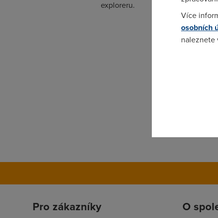
exploreru.
Více infor
osobních 
naleznete
Pokud se o
odkazu.
Pro zákazníky
O spol