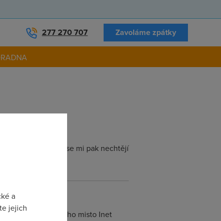
277 270 707
Zavoláme zpátky
ORADNA
akých pár minutách se mi pak nechtějí
cké a
e jejich
c Firefox a pouzivej ho misto Inet