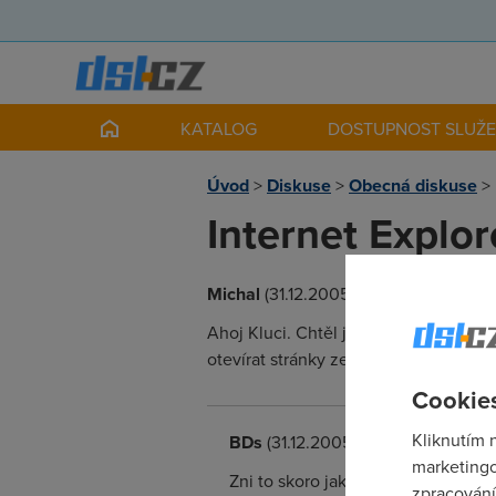
KATALOG
DOSTUPNOST SLUŽ
Úvod
>
Diskuse
>
Obecná diskuse
>
Internet Explor
Michal
(31.12.2005 12:06:02)
Ahoj Kluci. Chtěl jsem se zeptat mám
otevírat stránky ze jsem odpojení. Al
Cookies
Kliknutím 
BDs
(31.12.2005 12:09:48)
marketingo
Zni to skoro jako pozvanka na flame
zpracování