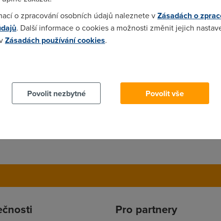
mací o zpracování osobních údajů naleznete v
Zásadách o zprac
údajů
. Další informace o cookies a možnosti změnit jejich nastav
 v
Zásadách používání cookies
.
 cookies chcete dozvědět více, další podrobnosti najdete na t
Povolit nezbytné
Povolit vše
ečnosti
Pro partnery