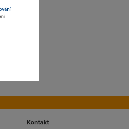
ování
ení
omto
Kontakt