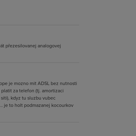
rát přezesilovanej analogovej
Evrope je mozno mit ADSL bez nutnosti
atit za telefon (tj. amortizaci
 siti), kdyz tu sluzbu vubec
.... je to holt podmazanej kocourkov