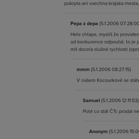
pokryta ani vsechna krajska mesta,
Pepa z depa
(5.1.2006 07:28:00
Hele chlape, myslíš že provider
od konkurence odpoutal, to je 
mít docela slušné rychlosti (op
mmm
(5.1.2006 08:27:15)
V našem Kocourkově se stát
Samuel
(5.1.2006 12:11:53)
Poté co stát ČTc prodal 
Anonym
(5.1.2006 15:0