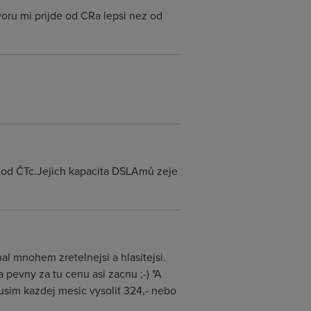
voru mi prijde od CRa lepsi nez od
u od ČTc.Jejich kapacita DSLAmů zeje
al mnohem zretelnejsi a hlasitejsi.
a pevny za tu cenu asi zacnu ;-) "A
musim kazdej mesic vysolit 324,- nebo