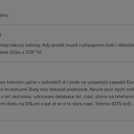
lému
)
 mají takový móresy. Kdy prostě musíš s připojenim brát i několik
platek Óčko a TOP TV.
 bez televize uplne v pohode!!! A i jinde ve vyspelejsi zapadni 
y si to bohuzel Zluty mor dokazal podmazat. Nevim proc bych mel pl
 v tel. seznamu, udrzovani databaze tel. cisel, dozor na telefonni
i dratu na DSLam a pal at se o to stara napr. Telenor (GTS ted).