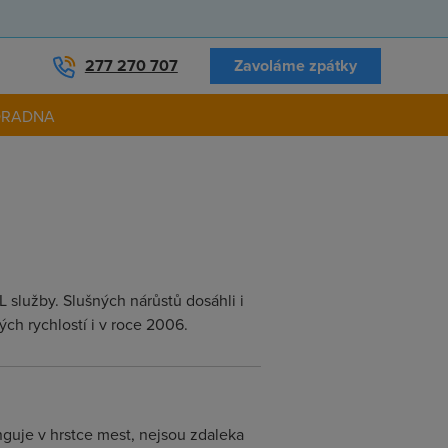
277 270 707
Zavoláme zpátky
ORADNA
služby. Slušných nárůstů dosáhli i
ch rychlostí i v roce 2006.
nguje v hrstce mest, nejsou zdaleka