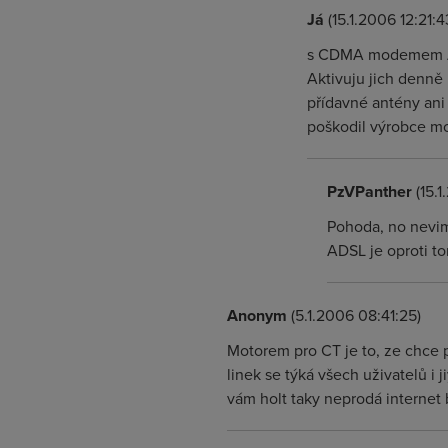
Já
(15.1.2006 12:21:4
s CDMA modemem Any
Aktivuju jich denně
přídavné antény ani 
poškodil výrobce 
PzVPanther
(15.1
Pohoda, no nevim
ADSL je oproti t
Anonym
(5.1.2006 08:41:25)
Motorem pro CT je to, ze chce p
linek se týká všech uživatelů i 
vám holt taky neprodá internet 