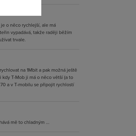
e o něco rychlejší, ale má
teřin vypadává, takže raději běžím
žívat trvale.
rychlovat na 1Mbit a pak možná ještě
 kdy T-Mob ji má o něco větší (a to
70 a v T-mobilu se připojit rychlostí
hává mě to chladným ...