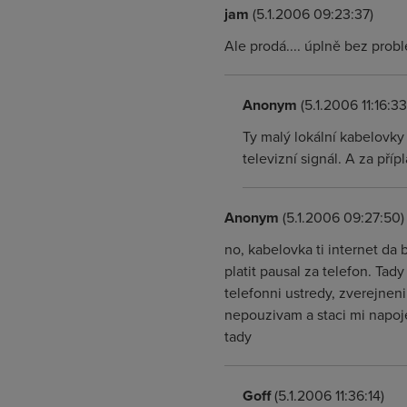
jam
(5.1.2006 09:23:37)
Ale prodá.... úplně bez prob
Anonym
(5.1.2006 11:16:33
Ty malý lokální kabelovky
televizní signál. A za pří
Anonym
(5.1.2006 09:27:50)
no, kabelovka ti internet da
platit pausal za telefon. Tad
telefonni ustredy, zverejneni
nepouzivam a staci mi napojen
tady
Goff
(5.1.2006 11:36:14)