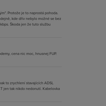
". Protože je to naprostá pohoda.
rodejně, kde dřív nebylo možné se bez
0kbps. Škoda jen že tuto službu
modemy, cena nic moc, hnusnej FUP.
nak to zrychlení stavajících ADSL
u CT jen tak nikdo nedonutí. Kabelovka