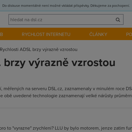
Do diskuse momentálně není možné vkládat příspěvky. Děkujeme za pochopení.
EB
RYCHLOST INTERNETU
ČLÁNKY
P
Rychlosti ADSL brzy výrazně vzrostou
 brzy výrazně vzrostou
í, měřených na serveru DSL.cz, zaznamenaly v minulém roce DSL 
é, že obě uvedené technologie zaznamenají velké nárůsty průměrný
pro to "vyrazne" zrychleni? LLU by bylo motorem, jenze zatim fu