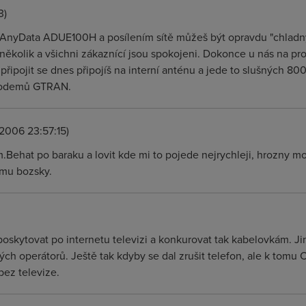
3)
Data ADUE100H a posílením sítě můžeš být opravdu "chladným
 několik a všichni zákaznící jsou spokojeni. Dokonce u nás na p
připojit se dnes připojíš na interní anténu a jede to slušných 80
modemů GTRAN.
.2006 23:57:15)
.Behat po baraku a lovit kde mi to pojede nejrychleji, hrozny 
omu bozsky.
oskytovat po internetu televizi a konkurovat tak kabelovkám. Ji
jiých operátorů. Ještě tak kdyby se dal zrušit telefon, ale k tom
bez televize.