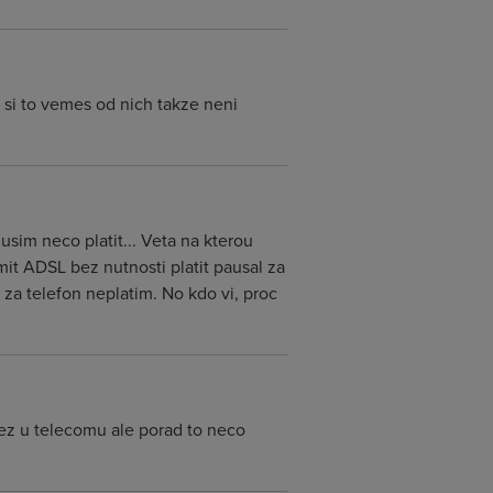
 si to vemes od nich takze neni
musim neco platit... Veta na kterou
it ADSL bez nutnosti platit pausal za
 za telefon neplatim. No kdo vi, proc
 nez u telecomu ale porad to neco