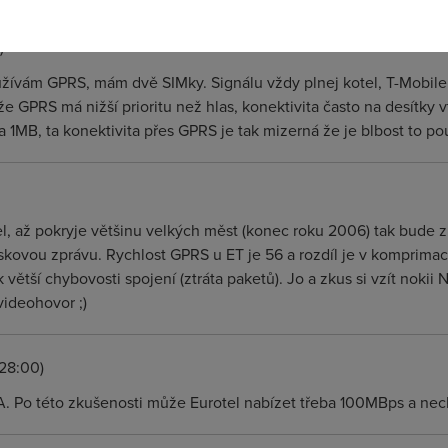
)
vám GPRS, mám dvě SIMky. Signálu vždy plnej kotel, T-Mobile j
e GPRS má nižší prioritu než hlas, konektivita často na desítky v
za 1MB, ta konektivita přes GPRS je tak mizerná že je blbost to pou
l, až pokryje většinu velkých měst (konec roku 2006) tak bude z
iskovou zprávu. Rychlost GPRS u ET je 56 a rozdíl je v komprimaci
 větší chybovosti spojení (ztráta paketů). Jo a zkus si vzít nokii N
ideohovor ;)
:28:00)
. Po této zkušenosti může Eurotel nabízet třeba 100MBps a nec