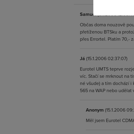
Samuel
(5.1.2006 12:09:41
Občas doma nouzově použí
přetíženou BTSku a protož
přes Errortel. Platím 70,- 
Já
(15.1.2006 02:37:07)
Eurotel UMTS teprve rozje
víc. Stačí se mrknout na t
né všude) a tím dochází i k
565 na WAP nebo udělat v
Anonym
(15.1.2006 09
Měl jsem Eurotel CDMA