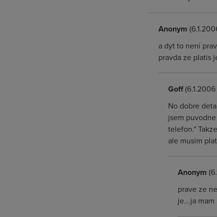
Anonym
(6.1.200
a dyt to neni pra
pravda ze platis 
Goff
(6.1.2006
No dobre detail
jsem puvodne r
telefon." Takz
ale musim plati
Anonym
(6.
prave ze ne
je...ja mam