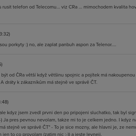
 rusit telefon od Telecomu... viz CRa ... mimochodem kvalita ho
3:32)
jsou porkyty :) no, ale zaplat panbuh aspon za Telenor....
5)
 být od ČRa větší když většinu spojnic a pojítek má nakoupeno
 A dráty k zákazníkům má stejně ve správě ČT.
:48)
ale kdyz jsem zvedl prvni den po pripojeni sluchatko, tak byl sign
i :-) Ja pres pevnou nevolam, takze mi to je celkem jedno. I kdyz n
á stejně ve správě ČT" - To je sice mozny, ale hlavni je, ze ne
m jen to co provolam (zatim nic :-)) a jeste levneji.