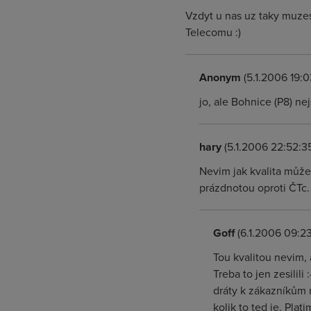
Vzdyt u nas uz taky muzes
Telecomu :)
Anonym
(5.1.2006 19:0
jo, ale Bohnice (P8) ne
hary
(5.1.2006 22:52:3
Nevim jak kvalita může
prázdnotou oproti ČTc.
Goff
(6.1.2006 09:23
Tou kvalitou nevim, 
Treba to jen zesilil
dráty k zákazníkům m
kolik to ted je. Plati