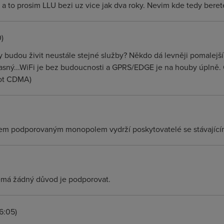
 a to prosim LLU bezi uz vice jak dva roky. Nevim kde tedy beret
)
y budou živit neustále stejné služby? Někdo dá levněji pomalejší 
jasný...WiFi je bez budoucnosti a GPRS/EDGE je na houby úplně.
rot CDMA)
em podporovaným monopolem vydrží poskytovatelé se stávajíc
nemá žádný důvod je podporovat.
6:05)