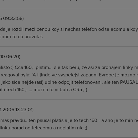
6 09:33:58)
vda je rozdil mezi cenou kdy si nechas telefon od telecomu a kdy
jenom to co provolas
 10:06:20)
isto :) Cca 160,- platim... ale tak beru, ze asi za pronajem linky 
eagoval byla: "A i jinde ve vyspelejsi zapadni Evrope je mozno m
e jako sice nejde (asi) uplne odpojit telefonovani, ale ten PAUSAL
t i tech 160,-.... mozna to vi buh a CRa ;-)
1.2006 13:23:01)
mas pravdu...ten pausal platis a je to tech 160,- a ano je to min
 linku porad od telecomu a neplatim nic ;)