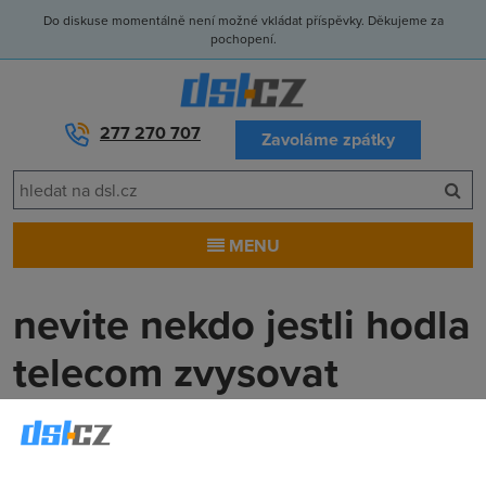
Do diskuse momentálně není možné vkládat příspěvky. Děkujeme za
pochopení.
277 270 707
Zavoláme zpátky
MENU
nevite nekdo jestli hodla
telecom zvysovat
dostupnou rychlost????
dex
(5.1.2006 16:34:18)