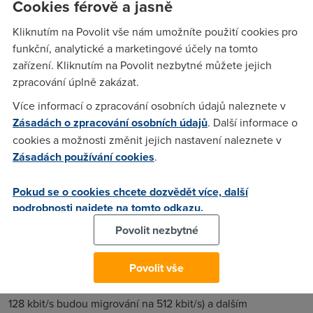
Cookies férově a jasně
nevite nekdo jestli hodla telecom zvysovat dostupnou
Kliknutím na Povolit vše nám umožníte použití cookies pro
rychlost,nebo aspon snizovat ceny??
funkční, analytické a marketingové účely na tomto
zařízení. Kliknutím na Povolit nezbytné můžete jejich
zpracování úplně zakázat.
Anonym
(5.1.2006 17:29:54)
Více informací o zpracování osobních údajů naleznete v
Tento SCI-FI film jsem fakt neviděl.!!!
Zásadách o zpracování osobních údajů
. Další informace o
cookies a možnosti změnit jejich nastavení naleznete v
Zásadách používání cookies
.
y2k
(5.1.2006 18:27:43)
;-)
Pokud se o cookies chcete dozvědět více, další
podrobnosti najdete na tomto odkazu.
Anonym
(5.1.2006 20:08:48)
Povolit nezbytné
ento rozdíl chce Český Telecom v nejbližších měsících snížit
Povolit vše
pomocí migrací stávajících ADSL zákazníků pomalejších
služeb na služby rychlejší (např. ADSL zákazníci s rychlostí
128 kbit/s budou migrování na 512 kbit/s) a dalším