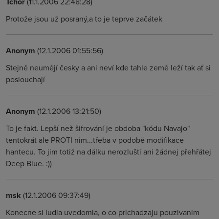
Tchoř
(11.1.2006 22:48:28)
Protože jsou už posraný,a to je teprve začátek
Anonym
(12.1.2006 01:55:56)
Stejně neumějí česky a ani neví kde tahle země leží tak ať si
poslouchají
Anonym
(12.1.2006 13:21:50)
To je fakt. Lepší než šifrování je obdoba "kódu Navajo"
tentokrát ale PROTI nim...třeba v podobě modifikace
hantecu. To jim totiž na dálku nerozluští ani žádnej přehřátej
Deep Blue. :))
msk
(12.1.2006 09:37:49)
Konecne si ludia uvedomia, o co prichadzaju pouzivanim