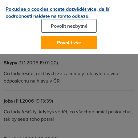
nechaji prelouskat nejakym automatem.
Pokud se o cookies chcete dozvědět více, další
podrobnosti najdete na tomto odkazu.
Skypy
(11.1.2006 18:59:53)
Povolit nezbytné
Co tady řešíte, rekl bych ze za minuly bylo nejvice
odposlechu na hlavu v ČR
Povolit vše
Skypy
(11.1.2006 19:01:20)
Co tady řešíte, rekl bych ze za minuly rok bylo nejvice
odposlechu na hlavu v ČR
joža
(11.1.2006 19:13:39)
Co tady řešíš ty, kdybys věděl, co všechno amící poslouchaj,
tak by ses z toho posral