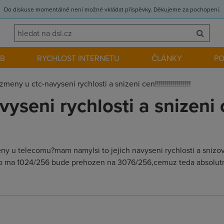
Do diskuse momentálně není možné vkládat příspěvky. Děkujeme za pochopení.
EB
RYCHLOST INTERNETU
ČLÁNKY
P
zmeny u ctc-navyseni rychlosti a snizeni cen!!!!!!!!!!!!!!!!!!
eni rychlosti a snizeni cen!!
ny u telecomu?mam namylsi to jejich navyseni rychlosti a snizo
 co ma 1024/256 bude prehozen na 3076/256,cemuz teda absolutne