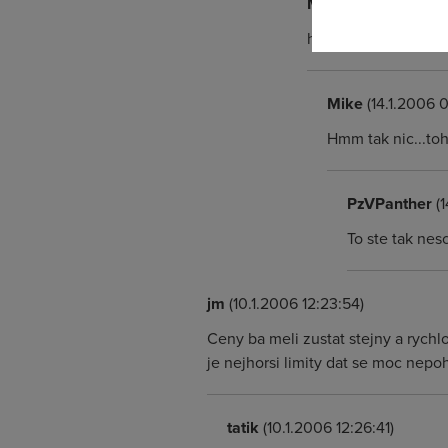
Milan
(14.1.2006 00:
http://wholesale.te
Mike
(14.1.2006 
Hmm tak nic...toh
PzVPanther
(1
To ste tak ne
jm
(10.1.2006 12:23:54)
Ceny ba meli zustat stejny a rych
je nejhorsi limity dat se moc nepo
tatik
(10.1.2006 12:26:41)