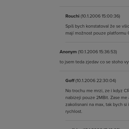
Rouchi
(10.1.2006 15:00:36)
Spíš bych konstatoval že se vši
mají možnost pouze platformu Ctč
Anonym
(10.1.2006 15:36:53)
to jsem teda zjedav co se stoho v
Goff
(10.1.2006 22:30:04)
No trochu me mrzi, ze i kdyz CR
nabizeji pouze 2MBit. Zase me a
zakolisnani na max, tak bych si
rychlost.