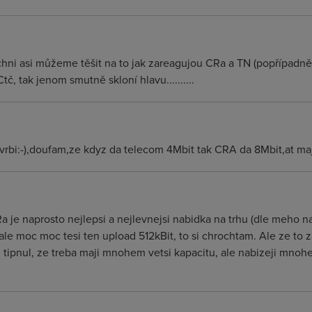
chni asi můžeme těšit na to jak zareagujou CRa a TN (popřípadně 
, tak jenom smutně skloní hlavu..........
yvrbi:-),doufam,ze kdyz da telecom 4Mbit tak CRA da 8Mbit,at maj
a je naprosto nejlepsi a nejlevnejsi nabidka na trhu (dle meho na
le moc moc tesi ten upload 512kBit, to si chrochtam. Ale ze to z
 i tipnul, ze treba maji mnohem vetsi kapacitu, ale nabizeji mnoh