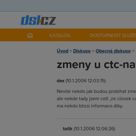
KATALOG
DOSTUPNOST SLUŽ
Úvod
>
Diskuse
>
Obecná diskuse
>
zmeny u ctc-navys
dex
(10.1.2006 12:03:15)
Nevite nekdo jak budou probihat zme
ale nekde tady jsem cetl ,ze clovek
ma nekdo blizsi informace.diky.
tatik
(10.1.2006 12:06:26)