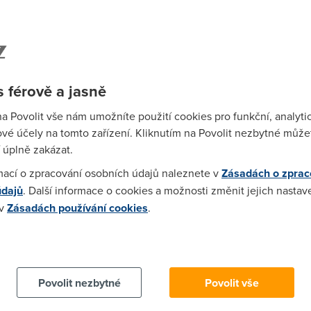
:47)
nezapoměl smazat mezeru v odkazu!!!!
 férově a jasně
3:05:28)
na Povolit vše nám umožníte použití cookies pro funkční, analyti
i bez te mezery :(
vé účely na tomto zařízení. Kliknutím na Povolit nezbytné můžet
 úplně zakázat.
mací o zpracování osobních údajů naleznete v
Zásadách o zprac
 16:22:40)
údajů
. Další informace o cookies a možnosti změnit jejich nastav
pořádně a zjistíš, že tam jsou ty mezery dvě.
 v
Zásadách používání cookies
.
 cookies chcete dozvědět více, další podrobnosti najdete na t
17:34:06)
ze si neumis zkontrolovat link a odmazat tu mezeru, co jsis tam na
Povolit nezbytné
Povolit vše