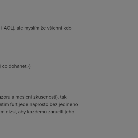
i AOL), ale myslím že všichni kdo
 co dohanet.-)
zoru a mesicni zkusenosti), tak
atim furt jede naprosto bez jedineho
em nizsi, aby kazdemu zarucili jeho