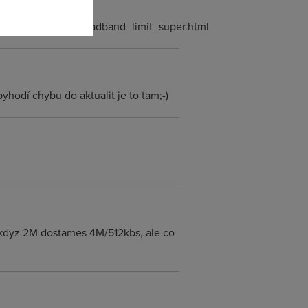
internet/carrier_broadband_limit_super.html
byhodí chybu do aktualit je to tam;-)
, kdyz 2M dostames 4M/512kbs, ale co