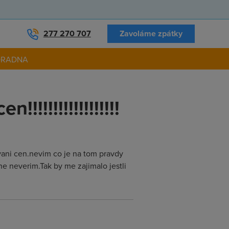
277 270 707
Zavoláme zpátky
ORADNA
!!!!!!!!!!!!!!!!
vani cen.nevim co je na tom pravdy
 neverim.Tak by me zajimalo jestli