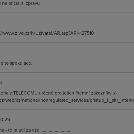
na oficialni zpravu
tp://www.zive.cz/h/Uzivatel/AR.asp?ARI=127510
je to spekulace.
)
terialy TELECOMU určené pro jejich firemní zákazníky :-)
cz/web/cz/national/nonregulated_services/pristup_k_siti_intern
0:21)
 mluví za vše ...........................