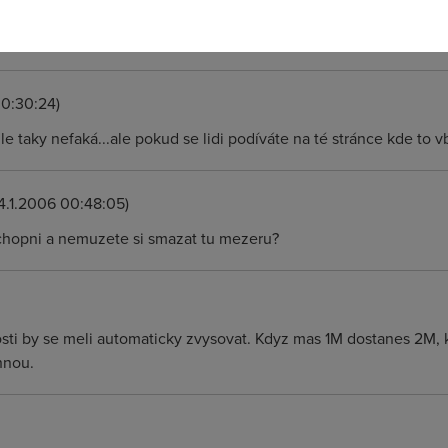
28:14)
lecom.cz/web/cz/national/nonregulated_services/pristup_k_siti_
00:30:24)
le taky nefaká...ale pokud se lidi podíváte na té stránce kde to v
4.1.2006 00:48:05)
schopni a nemuzete si smazat tu mezeru?
losti by se meli automaticky zvysovat. Kdyz mas 1M dostanes 2M
hnou.