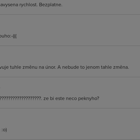
navysena rychlost. Bezplatne.
uho:-(((
avuje tuhle změnu na únor. A nebude to jenom tahle změna.
)
????????????????????. ze bi este neco peknyho?
 :o)