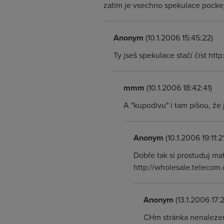
zatim je vsechno spekulace pockej 
Anonym
(10.1.2006 15:45:22)
Ty jseš spekulace stačí číst ht
mmm
(10.1.2006 18:42:41)
A "kupodivu" i tam píšou, že 
Anonym
(10.1.2006 19:11:21
Dobře tak si prostuduj ma
http://wholesale.telecom.
Anonym
(13.1.2006 17:2
CHm stránka nenalezena - to