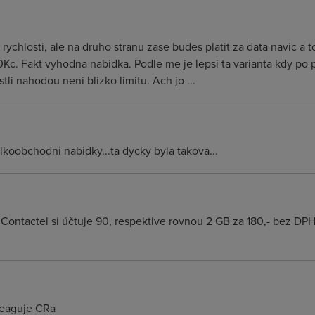
 rychlosti, ale na druho stranu zase budes platit za data navic a 
30Kc. Fakt vyhodna nabidka. Podle me je lepsi ta varianta kdy po p
stli nahodou neni blizko limitu. Ach jo ...
koobchodni nabidky...ta dycky byla takova...
 Contactel si účtuje 90, respektive rovnou 2 GB za 180,- bez DP
areaguje CRa