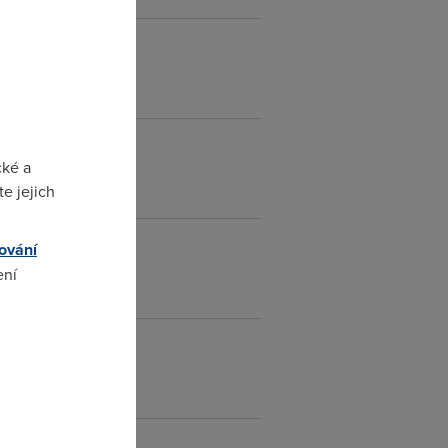
cké a
e jejich
ování
ení
omto
kopiroval. ;)