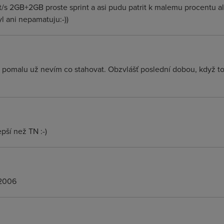
/s 2GB+2GB proste sprint a asi pudu patrit k malemu procentu ale 
 ani nepamatuju:-))
a pomalu už nevím co stahovat. Obzvlášť poslední dobou, když to
pší než TN :-)
.2006