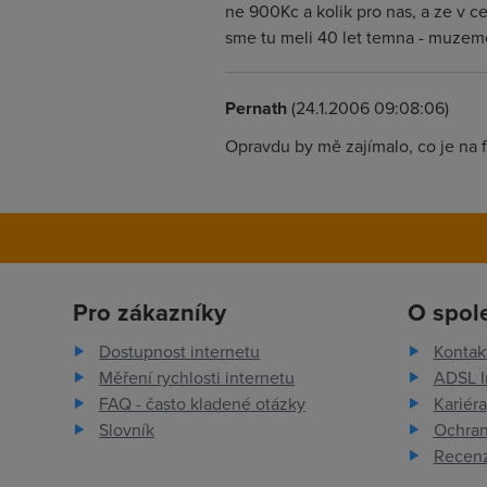
ne 900Kc a kolik pro nas, a ze v 
sme tu meli 40 let temna - muzeme
Pernath
(24.1.2006 09:08:06)
Opravdu by mě zajímalo, co je na
Pro zákazníky
O spol
Dostupnost internetu
Kontak
Měření rychlosti internetu
ADSL I
FAQ - často kladené otázky
Kariéra
Slovník
Ochran
Recenz