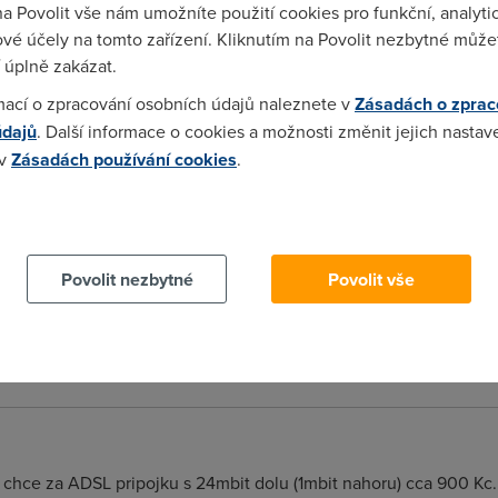
na Povolit vše nám umožníte použití cookies pro funkční, analyti
vé účely na tomto zařízení. Kliknutím na Povolit nezbytné můžet
 úplně zakázat.
mací o zpracování osobních údajů naleznete v
Zásadách o zprac
údajů
. Další informace o cookies a možnosti změnit jejich nastav
 v
Zásadách používání cookies
.
rogram SETI@home. Možná že by byl ty signály dokázal rozluštit, 
 cookies chcete dozvědět více, další podrobnosti najdete na t
Povolit nezbytné
Povolit vše
Telekomu to nie je az tak ruzove - zda sa mi, ze vsade tam, kd
atnit taku cenovu politiku, aby zarobili viac, ako v materskej kr
jka 512 kbit tolko, co v Nemecku 2 Mbit neobmedzena pripojka
 chce za ADSL pripojku s 24mbit dolu (1mbit nahoru) cca 900 Kc..