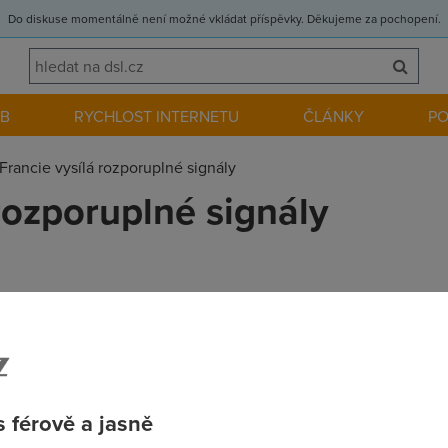
Do diskuse momentálně není možné vkládat příspěvky. Děkujeme za pochopení.
EB
RYCHLOST INTERNETU
ČLÁNKY
P
Francie vysílá rozporuplné signály
rozporuplné signály
 jen co je pravda. Přesto jsou signály, přicházející z této země 
ete) sama. Ale rivalita vůči zemi za Kanálem svou intenzitu neměn
 férově a jasně