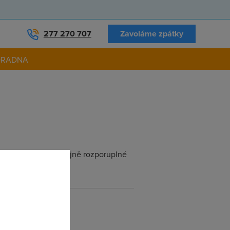
277 270 707
Zavoláme zpátky
ORADNA
kontrastů, typicky stejně rozporuplné
í.