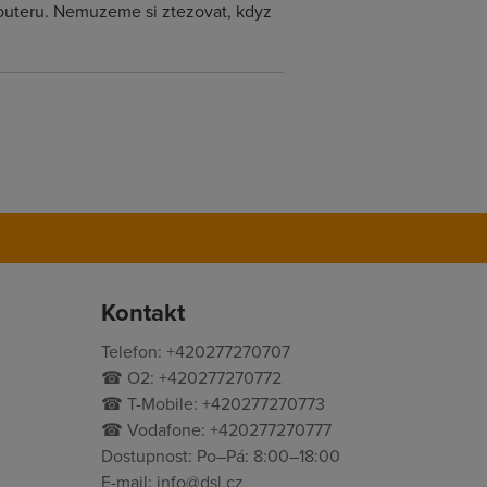
 routeru. Nemuzeme si ztezovat, kdyz
Kontakt
Telefon: +420277270707
☎ O2: +420277270772
☎ T-Mobile: +420277270773
☎ Vodafone: +420277270777
Dostupnost: Po–Pá: 8:00–18:00
E-mail:
info@dsl.cz