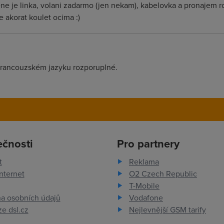
cene je linka, volani zadarmo (jen nekam), kabelovka a pronajem
 akorat koulet ocima :)
 francouzském jazyku rozporuplné.
ečnosti
Pro partnery
t
Reklama
nternet
O2 Czech Republic
T-Mobile
a osobních údajů
Vodafone
e dsl.cz
Nejlevnější GSM tarify