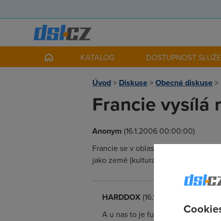
KATALOG
DOSTUPNOST SLUŽ
Úvod
>
Diskuse
>
Obecná diskuse
>
Francie vysílá 
Anonym
(16.1.2006 00:00:00)
Francie se v oblasti broadbandu snaží,
jako země (kultura, jazyk, cokoli chc
HARDDOX
(16.1.2006 00:43:21)
Cookies
A u nas to je furt mrtve :< ...