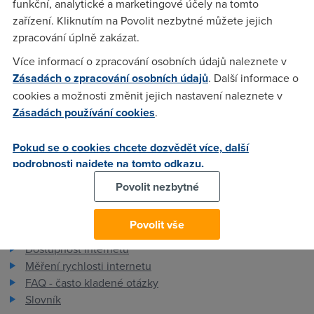
funkční, analytické a marketingové účely na tomto
nějakou zmenu dostal jsem i jinou IP adresu..ale od té doby
zařízení. Kliknutím na Povolit nezbytné můžete jejich
je rychlost zas děsně pomalá...testuji to celý den a na víc jak
zpracování úplně zakázat.
260kbs se nedostanu.....a to i večer...
Více informací o zpracování osobních údajů naleznete v
Zásadách o zpracování osobních údajů
. Další informace o
Anonym
(19.1.2006 11:42:58)
cookies a možnosti změnit jejich nastavení naleznete v
Zásadách používání cookies
.
zkus tam brnknout
Pokud se o cookies chcete dozvědět více, další
podrobnosti najdete na tomto odkazu.
Povolit nezbytné
Pro zákazníky
Povolit vše
Dostupnost internetu
Měření rychlosti internetu
FAQ - často kladené otázky
Slovník