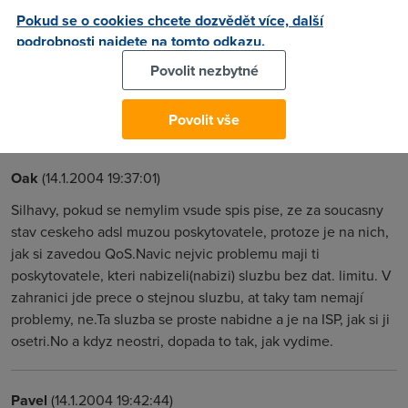
Ano, přímo úžasně ví v čem jsou problémy a jak to spravit.
Pokud se o cookies chcete dozvědět více, další
Jsou tu totiž dle kvalifikovaného a pravdivého vyjádření
podrobnosti najdete na tomto odkazu.
Českého Telecomu strašní stahovači kteří vytěžují linky
Povolit nezbytné
nejvíc na světě. A p. Šilhavý by to geniálně vyřešil
zavedením samých datových limitů. BRAVO, tomu říkám
rouzumět problematice ADSL :))).
Povolit vše
Oak
(14.1.2004 19:37:01)
Silhavy, pokud se nemylim vsude spis pise, ze za soucasny
stav ceskeho adsl muzou poskytovatele, protoze je na nich,
jak si zavedou QoS.Navic nejvic problemu maji ti
poskytovatele, kteri nabizeli(nabizi) sluzbu bez dat. limitu. V
zahranici jde prece o stejnou sluzbu, at taky tam nemají
problemy, ne.Ta sluzba se proste nabidne a je na ISP, jak si ji
osetri.No a kdyz neostri, dopada to tak, jak vydime.
Pavel
(14.1.2004 19:42:44)