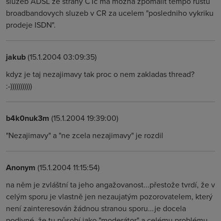
sluzeb ADSL ze strany CTc ma mozna zpomalit tempo rustu
broadbandovych sluzeb v CR za ucelem "posledniho vykriku
prodeje ISDN".
jakub
(15.1.2004 03:09:35)
kdyz je taj nezajimavy tak proc o nem zakladas thread?
:-)))))))))))
b4k0nuk3m
(15.1.2004 19:39:00)
"Nezajimavy" a "ne zcela nezajimavy" je rozdil
Anonym
(15.1.2004 11:15:54)
na něm je zvláštní ta jeho angažovanost...přestože tvrdí, že v
celým sporu je vlastně jen nezaujatým pozorovatelem, který
není zainteresován žádnou stranou sporu...je docela
podivné, že tu působí jako "moderátor" a celému problému