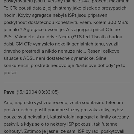
poskytovatelu jsou u vetsiny tak na 30-40 procent maximum
To CTc pousti data z jejich strany jako pisek do presypacich
hodin. Kdyby agregace nebyla ISPs jsou pripraveni
poskytnout dostatecnou konektivitu vsem. Kolem 300 MB/s
je malo ? Agregace ovsem je. A s agregaci prisel CTc ne
ISPs. Vsimnete si nejdrive Nextra,GTS ted Tiscali a budou
dalsi. GM CTc vymyslelo nekolik genialnich tahu, vyuzili
draveho prostredi a nikdo nemuze nic... Reseni celkove
situace s ADSL neni dostatecne dynamicke. Silne
konkurencni prostredi nedovoluje "kartelove dohody" je to
pruser
Pavel
(15.1.2004 03:33:05)
Ano, naprosto vystizne receno, zcela souhlasim. Telecom
proste nechce pustit poradne sluzby pro zakazniky, nybrz
pouze svuj nekvalitni, katastrofalni agregaci a limity orezany
paskvil, a kdyz se o to nektery ISP pokousi, tak "utahne
kohouty". Zatimco je jasne, ze sami ISP by radi poskytovali