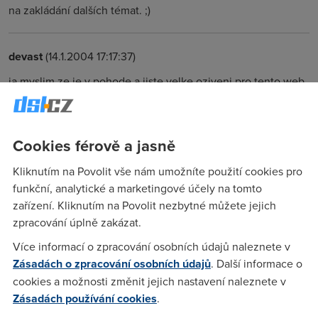
na zakládání dalších témat. ;)
devast
(14.1.2004 17:17:37)
ja myslim ze je v pohode a jiste velke oziveni pro tento web
:-) Pise proste to, co hodne lidi nechce slyset. ( tzn. ze jen
nebreci a nenadava na CT ). Vyjadruje se k momentalnim
podminkam ADSL u nas.......
Cookies férově a jasně
Kliknutím na Povolit vše nám umožníte použití cookies pro
Oak
(14.1.2004 18:26:27)
funkční, analytické a marketingové účely na tomto
Já si myslim, že jako jeden z mála ví, v čem má adsl u nás
zařízení. Kliknutím na Povolit nezbytné můžete jejich
problém a problematice rozumí.Ví, jak to spravit, ale co
zpracování úplně zakázat.
zmůže jeden člověk:(Dám na jeho úsudek, ale nijak slepě, je
Více informací o zpracování osobních údajů naleznete v
to přecejenom taky člověk.
Zásadách o zpracování osobních údajů
. Další informace o
cookies a možnosti změnit jejich nastavení naleznete v
Zásadách používání cookies
.
Pavel
(14.1.2004 18:58:01)