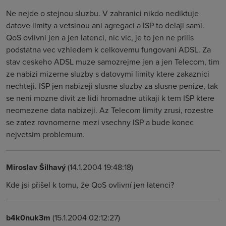
Ne nejde o stejnou sluzbu. V zahranici nikdo nediktuje
datove limity a vetsinou ani agregaci a ISP to delaji sami.
QoS ovlivni jen a jen latenci, nic vic, je to jen ne prilis
podstatna vec vzhledem k celkovemu fungovani ADSL. Za
stav ceskeho ADSL muze samozrejme jen a jen Telecom, tim
ze nabizi mizerne sluzby s datovymi limity ktere zakaznici
nechteji. ISP jen nabizeji slusne sluzby za slusne penize, tak
se neni mozne divit ze lidi hromadne utikaji k tem ISP ktere
neomezene data nabizeji. Az Telecom limity zrusi, rozestre
se zatez rovnomerne mezi vsechny ISP a bude konec
nejvetsim problemum.
Miroslav Šilhavý
(14.1.2004 19:48:18)
Kde jsi přišel k tomu, že QoS ovlivní jen latenci?
b4k0nuk3m
(15.1.2004 02:12:27)