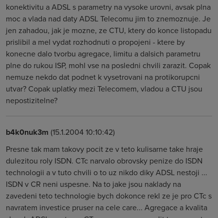
konektivitu a ADSL s parametry na vysoke urovni, avsak plna
moc a vlada nad daty ADSL Telecomu jim to znemoznuje. Je
jen zahadou, jak je mozne, ze CTU, ktery do konce listopadu
prislibil a mel vydat rozhodnuti o propojeni - ktere by
konecne dalo tvorbu agregace, limitu a dalsich parametru
plne do rukou ISP, mohl vse na posledni chvili zarazit. Copak
nemuze nekdo dat podnet k vysetrovani na protikorupcni
utvar? Copak uplatky mezi Telecomem, vladou a CTU jsou
nepostizitelne?
b4k0nuk3m
(15.1.2004 10:10:42)
Presne tak mam takovy pocit ze v teto kulisarne take hraje
dulezitou roly ISDN. CTc narvalo obrovsky penize do ISDN
technologii a v tuto chvili o to uz nikdo diky ADSL nestoji ...
ISDN v CR neni uspesne. Na to jake jsou naklady na
zavedeni teto technologie bych dokonce rekl ze je pro CTc s
navratem investice pruser na cele care... Agregace a kvalita