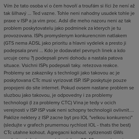
Vím že tato osoba ví o čem hovoří a troufám si říci že není až
tak šilhavý ... Ted vazne. Tohle neni nahodny usudek tohle je
praxe v ISP a ja vim proc. Adsl dle meho nazoru neni az tak
problem poskytovatelu jako podminek za kterych je tu
provozovana. ISPs promyslenym konkurencnim natlakem
(GTS nema ADSL jako prioritu a hlavni vydelek a presto ji
podepsala prvni ... Kdo je dodavatel pevnych linek a kdo
urcuje cenu ?) podepsali prvni dohodu a nastala patova
situace. Vsichni ISPs podepsali taky. retezova reakce.
Problemy se zakazniky s technlogii jako takovou ac je
poskytovana CTc musi vyrizovat ISP. ISP poskytuje pouze
propojeni do site internet. Pokud ovsem nastane problem se
sluzbou jako takovou, je odpovedny i za problemy
technologii (I za problemy CTC) Vina je tedy v ocich
verejnosti v ISP ISP vsak neni schopny technologii ovlivnit....
Paklize nektery z ISP zacne byt pro IOL "velkou konkurenci"
(sledujte v grafech prumernou rychlost IOL - thats the best)
CTc utahne kohout. Agregacni kohout. vytizenosti GWs