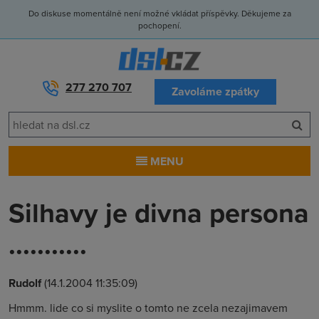
Do diskuse momentálně není možné vkládat příspěvky. Děkujeme za
pochopení.
277 270 707
Zavoláme zpátky
MENU
Silhavy je divna persona
...........
Rudolf
(14.1.2004 11:35:09)
Hmmm. lide co si myslite o tomto ne zcela nezajimavem