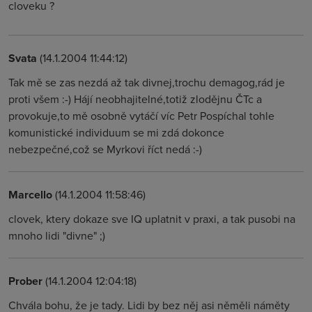
cloveku ?
Svata
(14.1.2004 11:44:12)
Tak mě se zas nezdá až tak divnej,trochu demagog,rád je
proti všem :-) Hájí neobhajitelné,totiž zlodějnu ČTc a
provokuje,to mě osobně vytáčí víc Petr Pospíchal tohle
komunistické individuum se mi zdá dokonce
nebezpečné,což se Myrkovi říct nedá :-)
Marcello
(14.1.2004 11:58:46)
clovek, ktery dokaze sve IQ uplatnit v praxi, a tak pusobi na
mnoho lidi "divne" ;)
Prober
(14.1.2004 12:04:18)
Chvála bohu, že je tady. Lidi by bez něj asi něměli náměty