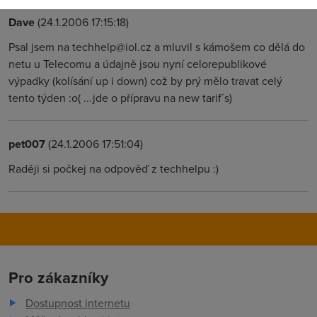
Dave
(24.1.2006 17:15:18)
Psal jsem na techhelp@iol.cz a mluvil s kámošem co dělá do
netu u Telecomu a údajně jsou nyní celorepublikové
výpadky (kolísání up i down) což by prý mělo travat celý
tento týden :o( ...jde o přípravu na new tarif´s)
pet007
(24.1.2006 17:51:04)
Raději si počkej na odpověď z techhelpu :)
Pro zákazníky
Dostupnost internetu