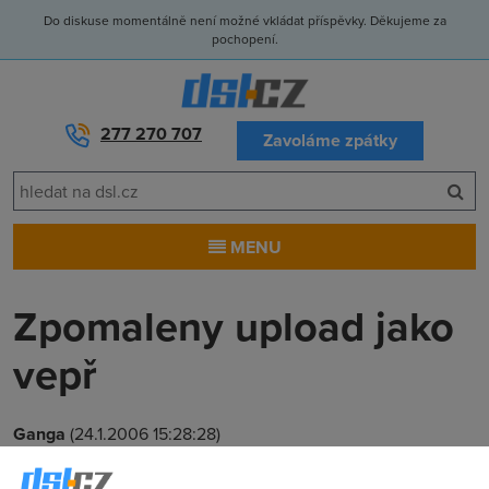
Do diskuse momentálně není možné vkládat příspěvky. Děkujeme za
pochopení.
277 270 707
Zavoláme zpátky
MENU
Zpomaleny upload jako
vepř
Ganga
(24.1.2006 15:28:28)
Lidi mam 512 Telecom a kdyz neco nekomu posilam, tak