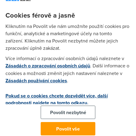
prvni 3s jede v pohode 22 kb/s a pak se to najednou sekne a
po pul minute to jede okolo 800 b/s. nevite jak to odstranit
Cookies férově a jasně
nebo jestli je chyba na telecomu? ohledne firewallu atd
(zkoušel jsem je vypinat ,ale bylo to porad stejne.) dik
Kliknutím na Povolit vše nám umožníte použití cookies pro
funkční, analytické a marketingové účely na tomto
zařízení. Kliknutím na Povolit nezbytné můžete jejich
tatik
(24.1.2006 15:34:11)
zpracování úplně zakázat.
telecom ted neco jebe priprava na new tarifi atd asi to pude
Více informací o zpracování osobních údajů naleznete v
chvilku blbnout
Zásadách o zpracování osobních údajů
. Další informace o
cookies a možnosti změnit jejich nastavení naleznete v
Zásadách používání cookies
.
Anonym
(24.1.2006 15:38:19)
Stejny proble???
Pokud se o cookies chcete dozvědět více, další
podrobnosti najdete na tomto odkazu.
Povolit nezbytné
Ganga
(24.1.2006 15:38:58)
Máte stejný problém ???
Povolit vše