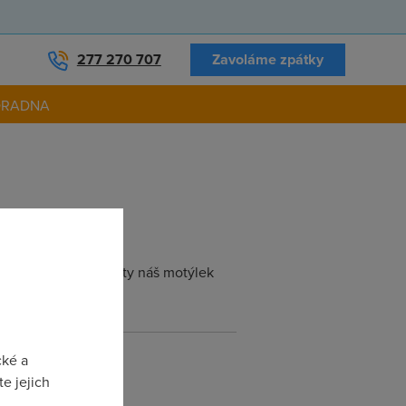
277 270 707
Zavoláme zpátky
ORADNA
, že v tom mám prsty náš motýlek
cké a
e jejich
y jiným způsobem.