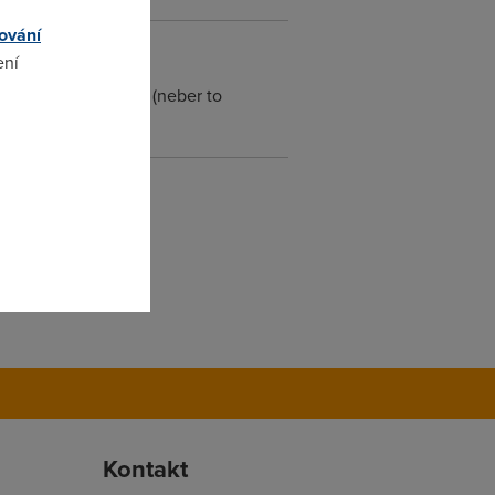
ování
ení
pro každého troubu (neber to
omto
Kontakt