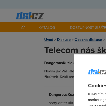
KATALOG
DOSTUPNOST SLUŽ
Úvod
>
Diskuse
>
Obecná diskuse
>
Telecom nás šk
DangerousKuzle
(24.1.2006 20:28:38
Nevím jak Vás, ale mám pociz, že me
žluťásek. Kvůli tomu mi nejde ani nas
Cookies
Kliknutím 
DangerousKuzle
(24.1.2006 20:31
marketingo
sorry-enter ulít dřív, než měl......
zpracování