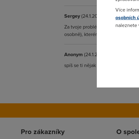
Více infor
Sergey
(24.1.2006 20:34:29)
osobních 
naleznete
Za tvoje problémy s NAT rozhodně
osobně), kterému něco nejde je ne
Pokud se o
odkazu.
Anonym
(24.1.2006 21:11:56)
spíš se ti nějak resetovalo nastav
Pro zákazníky
O spol