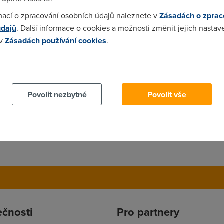
mací o zpracování osobních údajů naleznete v
Zásadách o zprac
údajů
. Další informace o cookies a možnosti změnit jejich nastav
 v
Zásadách používání cookies
.
 Telecom nemůže, tahle domněnka je dost k smichu. Jak vidím, 
jjednodušší napsat, že za to můzě Žluťas.
 cookies chcete dozvědět více, další podrobnosti najdete na t
Povolit nezbytné
Povolit vše
ení modemu a NAT ti neprovádí modem......
ečnosti
Pro partnery