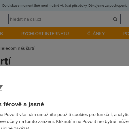
Do diskuse momentálně není možné vkládat příspěvky. Děkujeme za pochopení.
EB
RYCHLOST INTERNETU
ČLÁNKY
P
Telecom nás škrtí
rtí
)
 Tc omezuje. Správně mi nefunguje NAT a mám takový podezření
tavení active v DC. Jó to bude krásný, zvýšení
 férově a jasně
na Povolit vše nám umožníte použití cookies pro funkční, analyti
:02)
vé účely na tomto zařízení. Kliknutím na Povolit nezbytné můžet
limitů, rychlostí, snížení cen, ale on si to na nás Tc vytáhne zpátk
 úplně zakázat.