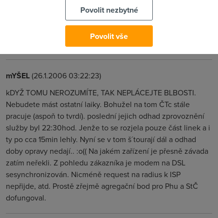
Povolit nezbytné
dreamerCZ
(26.1.2006 17:00:37)
Povolit vše
Me to taky nejede. BLUETONE CLASSIC PRAHA 8 - Liben.
mYŠEL
(26.1.2006 03:22:23)
kDYŽ TOMU NEROZUMÍTE, TAK NEPLÁCEJTE BLBOSTI.
Nebudete mást ostatní laiky. Bohužel na tom ČTc stále
pracuje (aspoň to tvrdí). poslední jejich odhad zprovoznění
služby byl 22:30hod. Jenže to se rozjela pouze část linek a i
ty po cca 15min lehly. Nyní se v tom š´tourají dál a odhad
doby opravy nedají.. :o(( Na jakém zařízení je přesně závada
zatím neřekli. Z pohledu zákazníka je modem na DSL
sesynchronizován. Nicméně request na radius k ISP
nepřijde, atd. Prostě zřejmě agregační bod pro Phu a StČ
dofungoval.