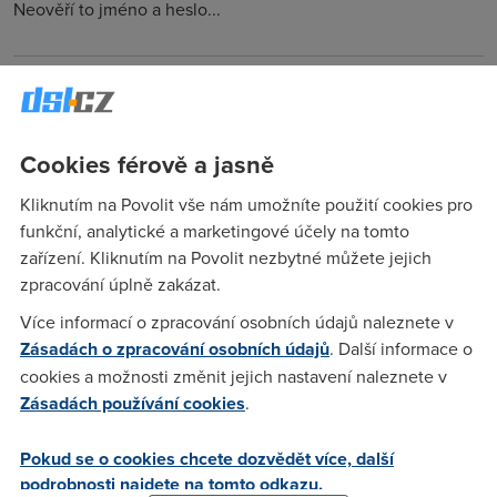
Neověří to jméno a heslo...
Mkay
(25.1.2006 15:21:52)
predpokladam ze ti to bezi pres technologii
Telecomu.Telecom ma problem s ADSL technologii v Praze a
Cookies férově a jasně
Stredoceskem kraji.Kdy to daji dohromady zatim nevedi.
Kliknutím na Povolit vše nám umožníte použití cookies pro
funkční, analytické a marketingové účely na tomto
pet007
(25.1.2006 23:08:36)
zařízení. Kliknutím na Povolit nezbytné můžete jejich
zpracování úplně zakázat.
Jo - kdyby se ti náhodou zkazilo maso v ledničce, tak to je
Více informací o zpracování osobních údajů naleznete v
taky chyba Telecomu :) Jméno/heslo JE ZÁLEŽITOSTÍ ISP.
Zásadách o zpracování osobních údajů
. Další informace o
cookies a možnosti změnit jejich nastavení naleznete v
A
(25.1.2006 23:32:04)
Zásadách používání cookies
.
Nooo, on ale ani nenapsal, jestli je synclej ... pokud neni tak
Pokud se o cookies chcete dozvědět více, další
mu to neoveri ano to jmeno a heslo, tudiz to muze byt
podrobnosti najdete na tomto odkazu.
problem na telekaci ... asi tak ;-)