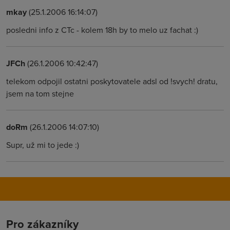
mkay
(25.1.2006 16:14:07)
posledni info z CTc - kolem 18h by to melo uz fachat :)
JFCh
(26.1.2006 10:42:47)
telekom odpojil ostatni poskytovatele adsl od !svych! dratu,
jsem na tom stejne
doRm
(26.1.2006 14:07:10)
Supr, už mi to jede :)
Pro zákazníky