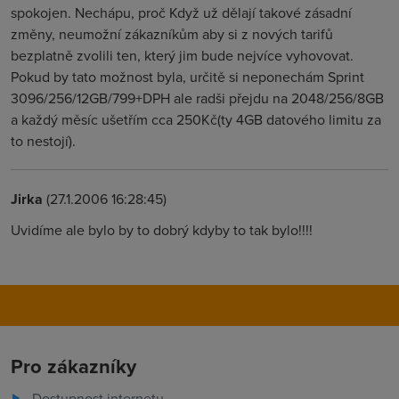
spokojen. Nechápu, proč Když už dělají takové zásadní
změny, neumožní zákazníkům aby si z nových tarifů
bezplatně zvolili ten, který jim bude nejvíce vyhovovat.
Pokud by tato možnost byla, určitě si neponechám Sprint
3096/256/12GB/799+DPH ale radši přejdu na 2048/256/8GB
a každý měsíc ušetřím cca 250Kč(ty 4GB datového limitu za
to nestojí).
Jirka
(27.1.2006 16:28:45)
Uvidíme ale bylo by to dobrý kdyby to tak bylo!!!!
Pro zákazníky
Dostupnost internetu