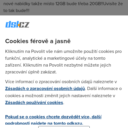
nové nabídky takže místo 12GB bude třeba 20GB!!Uvisíte že
to tak bude!!!
mmm
(27.1.2006 08:31:26)
Cookies férově a jasně
taky si to myslim me telecom zatim nezklamal :) vivat
telecom :))
Kliknutím na Povolit vše nám umožníte použití cookies pro
funkční, analytické a marketingové účely na tomto
zařízení. Kliknutím na Povolit nezbytné můžete jejich
IOL Techhelp
(27.1.2006 09:07:20)
zpracování úplně zakázat.
Nevim nevim, ještě uvidíme po 12GB pa pa a hurá FUP na
Více informací o zpracování osobních údajů naleznete v
128/64. :-)
Zásadách o zpracování osobních údajů
. Další informace o
cookies a možnosti změnit jejich nastavení naleznete v
Zásadách používání cookies
.
tatik
(27.1.2006 11:24:32)
kdyz tak 128/128/ ne?:-))
Pokud se o cookies chcete dozvědět více, další
podrobnosti najdete na tomto odkazu.