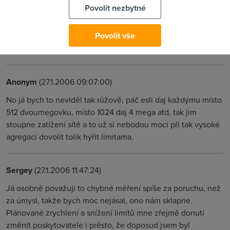
Anonym
(27.1.2006 11:41:12)
Povolit nezbytné
"Každým dnem" čekám na zřízení přípojky a už teď se těším,
Povolit vše
až na 2 megový lajně padnu do FUPu 128/128 :o))). V
součastnosti mám bezdrát za 500 s DPH a lajna 80 kbps!!!!!!
Anonym
(27.1.2006 09:07:00)
No já bych to neviděl tak růžově, páč esli daj každýmu místo
512 dvoumegovku, místo 1024 daj 4 mega atd, tak jim
stoupne zatížení sítě a to už si nebodou moci při tak vysoké
agregaci dovolit tolik hýřit limitama.
Sergey
(27.1.2006 11:47:24)
Já osobně považuji to chybné měření spíše za poruchu, než
za úmysl, takže bych moc nejásal, ono nám sklapne.
Plánované zrychlení a snížení limitů mne zřejmě donutí
změnit poskytovatele i prěsto, že doposud jsem byl