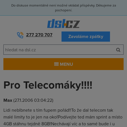
Do diskuse momentálně není možné vkládat příspěvky. Děkujeme za
pochopení.
277 270 707
Zavoláme zpátky
MENU
Pro Telecomáky!!!!
Max
(27.1.2006 03:04:22)
Lidi neblbnete s tím fupem pořád!!To že dal telecom tak
malé limity to je jen na oko!Podívejte ted mám sprint a místo
4GB stáhnu tejdně 8GB!Nechávají víc a to samé bude i u