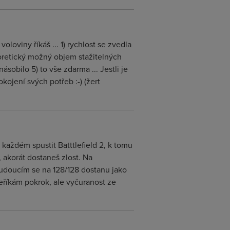
oloviny říkáš ... 1) rychlost se zvedla
eoretický možný objem stažitelných
ásobilo 5) to vše zdarma ... Jestli je
kojení svých potřeb :-) (žert
 každém spustit Batttlefield 2, k tomu
 akorát dostaneš zlost. Na
budoucím se na 128/128 dostanu jako
eříkám pokrok, ale vyčuranost ze