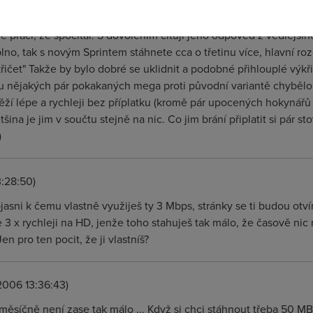
3:18:35)
 práci, že spočítal. S dovolením cituji jeho odpoved z vedlejšího
no, tak s novým Sprintem stáhnete cca o třetinu více, hlavní roz
ičet" Takže by bylo dobré se uklidnit a podobné přihlouplé výkři
u nějakých pár pokakaných mega proti původní variantě chybělo 
ěží lépe a rychleji bez příplatku (kromě pár upocených hokynář
šina je jim v součtu stejně na nic. Co jim brání připlatit si pár s
)
3:28:50)
bjasni k čemu vlastně využiješ ty 3 Mbps, stránky se ti budou otví
 3 x rychleji na HD, jenže toho stahuješ tak málo, že časově nic n
en pro ten pocit, že ji vlastníš?
.2006 13:36:43)
měsíčně není zase tak málo ... Když si chci stáhnout třeba 50 