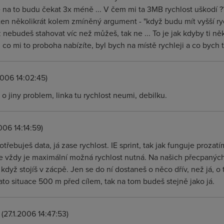
e na to budu čekat 3x méně ... V čem mi ta 3MB rychlost uškodí ???
en několikrát kolem zmíněný argument - "když budu mít vyšší ryc
) Když nebudeš stahovat víc než můžeš, tak ne ... To je jak kdyby ti 
, co mi to proboha nabízíte, byl bych na místě rychleji a co bych tam
2006 14:02:45)
 o jiny problem, linka tu rychlost neumi, debilku.
006 14:14:59)
otřebuješ data, já zase rychlost. IE sprint, tak jak funguje proza
 vždy je maximální možná rychlost nutná. Na našich přecpaných 
dyž stojíš v zácpě. Jen se do ní dostaneš o něco dřív, než já, o
 tato situace 500 m před cílem, tak na tom budeš stejně jako já.
(27.1.2006 14:47:53)