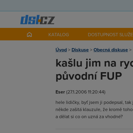
KATALOG
DOSTUPNOST SLUŽ
Úvod
>
Diskuse
>
Obecná diskuse
>
kašlu jim na r
původní FUP
Eser
(27.1.2006 11:20:44)
hele lidičky, byť jsem ji podepsal, ta
někde zašitá klauzule, že kromě toho,
a dělat si co on uzná za vhodné?