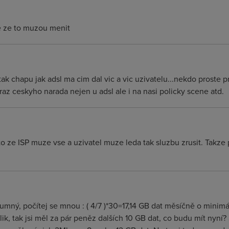
e ze to muzou menit
ak chapu jak adsl ma cim dal vic a vic uzivatelu...nekdo proste p
raz ceskyho narada nejen u adsl ale i na nasi policky scene atd.
o ze ISP muze vse a uzivatel muze leda tak sluzbu zrusit. Takze
zumný, počítej se mnou : ( 4/7 )*30=17,14 GB dat měsíčně o minimá
klik, tak jsi měl za pár peněz dalších 10 GB dat, co budu mít nyní?