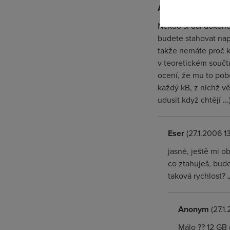
Anonym
(27.1.2006 1
Někdo si dal dokonce
budete stahovat napl
takže nemáte proč kř
v teoretickém součt
ocení, že mu to pob
každý kB, z nichž vět
udusit když chtějí ...
Eser
(27.1.2006 1
jasně, ještě mi o
co ztahuješ, bude
taková rychlost? J
Anonym
(27.1
Málo ?? 12 GB 