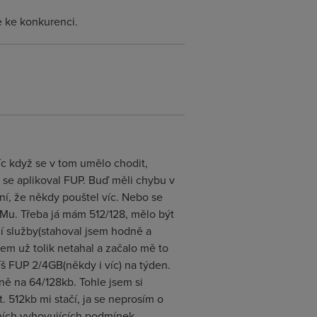
e ke konkurenci.
c když se v tom umělo chodit,
ž se aplikoval FUP. Buď měli chybu v
vní, že někdy pouštel víc. Nebo se
AMu. Třeba já mám 512/128, mělo být
ní služby(stahoval jsem hodně a
sem už tolik netahal a začalo mě to
íš FUP 2/4GB(někdy i víc) na týden.
ně na 64/128kb. Tohle jsem si
. 512kb mi stačí, ja se neprosím o
ních vyhovujících podmínek.