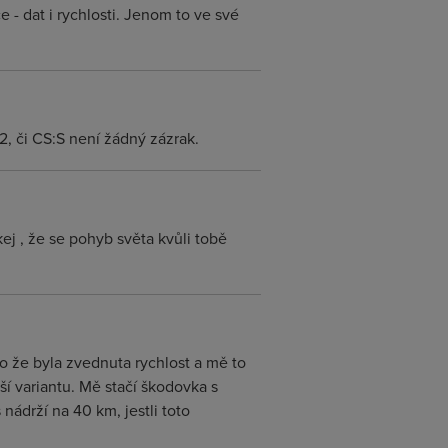
 - dat i rychlosti. Jenom to ve své
2, či CS:S není žádný zázrak.
ej , že se pohyb světa kvůli tobě
 to že byla zvednuta rychlost a mě to
žší variantu. Mě stačí škodovka s
nádrží na 40 km, jestli toto