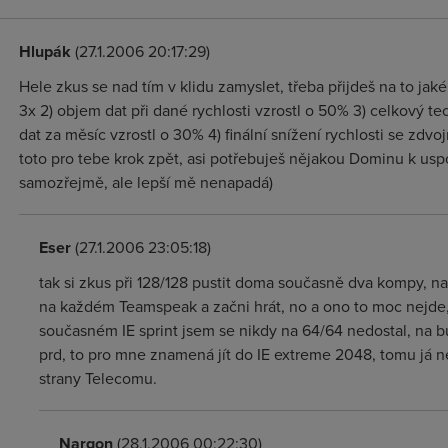
Hlupák
(27.1.2006 20:17:29)
Hele zkus se nad tím v klidu zamyslet, třeba přijdeš na to jaké v
3x 2) objem dat při dané rychlosti vzrostl o 50% 3) celkový t
dat za měsíc vzrostl o 30% 4) finální snížení rychlosti se zdvojn
toto pro tebe krok zpět, asi potřebuješ nějakou Dominu k uspo
samozřejmě, ale lepší mě nenapadá)
Eser
(27.1.2006 23:05:18)
tak si zkus při 128/128 pustit doma současně dva kompy, na
na každém Teamspeak a začni hrát, no a ono to moc nejde,
současném IE sprint jsem se nikdy na 64/64 nedostal, na 
prd, to pro mne znamená jít do IE extreme 2048, tomu já n
strany Telecomu.
Nargon
(28.1.2006 00:22:30)