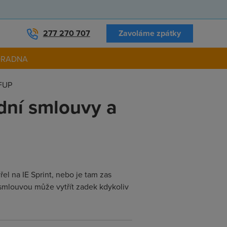
277 270 707
Zavoláme zpátky
ORADNA
 FUP
odní smlouvy a
řel na IE Sprint, nebo je tam zas
o smlouvou může vytřít zadek kdykoliv