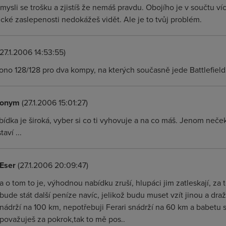
ysli se trošku a zjistíš že nemáš pravdu. Obojího je v součtu více
ické zaslepenosti nedokážeš vidět. Ale je to tvůj problém.
27.1.2006 14:53:55)
ono 128/128 pro dva kompy, na kterých současně jede Battlefield
onym
(27.1.2006 15:01:27)
ídka je široká, vyber si co ti vyhovuje a na co máš. Jenom neček
taví ...
Eser
(27.1.2006 20:09:47)
a o tom to je, výhodnou nabídku zruší, hlupáci jim zatleskají, za
bude stát další peníze navíc, jelikož budu muset vzít jinou a dra
nádrží na 100 km, nepotřebuji Ferari snádrží na 60 km a babetu s 
považuješ za pokrok,tak to mě pos..