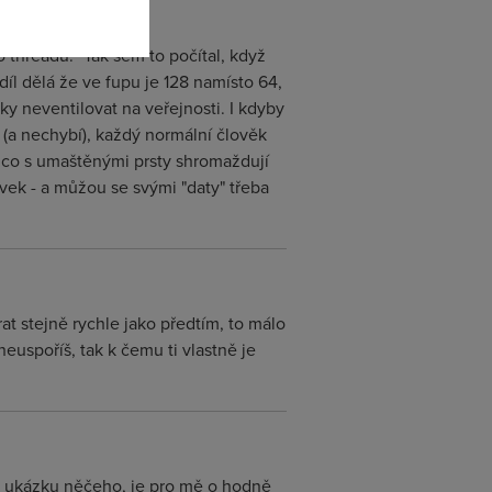
 threadu: "Tak sem to počítal, když
díl dělá že ve fupu je 128 namísto 64,
ky neventilovat na veřejnosti. I kdyby
(a nechybí), každý normální člověk
ů co s umaštěnými prsty shromaždují
tovek - a můžou se svými "daty" třeba
rat stejně rychle jako předtím, to málo
euspoříš, tak k čemu ti vlastně je
MB ukázku něčeho, je pro mě o hodně