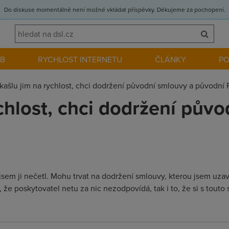
Do diskuse momentálně není možné vkládat příspěvky. Děkujeme za pochopení.
EB
RYCHLOST INTERNETU
ČLÁNKY
P
kašlu jim na rychlost, chci dodržení původní smlouvy a původní
ychlost, chci dodržení pův
k jsem ji nečetl. Mohu trvat na dodržení smlouvy, kterou jsem uzav
 že poskytovatel netu za nic nezodpovídá, tak i to, že si s tout