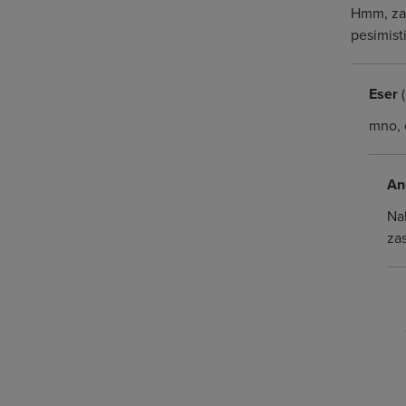
Hmm, zam
pesimist
Eser
(
mno, 
An
Nab
zas