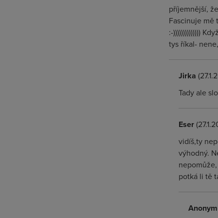
příjemnější, ž
Fascinuje mě t
:-)))))))))))))
tys říkal- nene
Jirka
(27.1.
Tady ale slo
Eser
(27.1.2
vidíš,ty nep
výhodný. Ne
nepomůže, k
potká li tě
Anonym