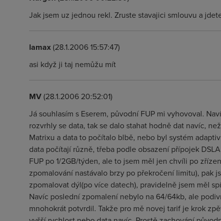
Jak jsem uz jednou rekl. Zruste stavajici smlouvu a jdet
lamax
(28.1.2006 15:57:47)
asi když ji taj nemůžu mít
MV
(28.1.2006 20:52:01)
Já souhlasím s Eserem, původní FUP mi vyhovoval. Naví
rozvrhly se data, tak se dalo stahat hodně dat navíc, ne
Matrixu a data to počítalo blbě, nebo byl systém adapti
data počítají různě, třeba podle obsazení přípojek DSL
FUP po 1/2GB/týden, ale to jsem měl jen chvíli po zříze
zpomalování nastávalo brzy po překročení limitu), pak j
zpomalovat dýl(po více datech), pravidelně jsem měl sp
Navíc poslední zpomalení nebylo na 64/64kb, ale podiv
mnohokrát potvrdil. Takže pro mě novej tarif je krok zpět
vyšší rychlost nebo data navíc. Prostě zachování původ