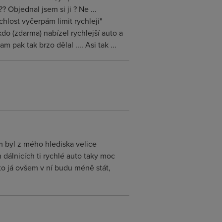
 Objednal jsem si ji ? Ne ...
hlost vyčerpám limit rychleji"
někdo (zdarma) nabízel rychlejší auto a
 pak tak brzo dělal .... Asi tak ...
tím byl z mého hlediska velice
dálnicích ti rychlé auto taky moc
 to já ovšem v ní budu méně stát,