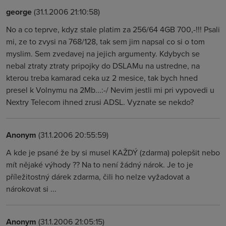
george
(31.1.2006 21:10:58)
No a co teprve, kdyz stale platim za 256/64 4GB 700,-!!! Psali
mi, ze to zvysi na 768/128, tak sem jim napsal co si o tom
myslim. Sem zvedavej na jejich argumenty. Kdybych se
nebal ztraty ztraty pripojky do DSLAMu na ustredne, na
kterou treba kamarad ceka uz 2 mesice, tak bych hned
presel k Volnymu na 2Mb...:-/ Nevim jestli mi pri vypovedi u
Nextry Telecom ihned zrusi ADSL. Vyznate se nekdo?
Anonym
(31.1.2006 20:55:59)
A kde je psané že by si musel KAŽDÝ (zdarma) polepšit nebo
mít nějaké výhody ?? Na to není žádný nárok. Je to je
příležitostný dárek zdarma, čili ho nelze vyžadovat a
nárokovat si ...
Anonym
(31.1.2006 21:05:15)