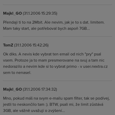
Majkl_GO
(31.1.2006 15:29:35)
Přendaji ti to na 2Mbit. Ale nevim, jak je to s dat. limitem.
Mam taky start, ale potřeboval bych aspoň 7GB...
TomZ
(31.1.2006 15:42:26)
Ok diks. A nevis kde vybrat ten email od nich "pry" psal
vsem. Protoze ja to mam presmerovane na svuj a tam nic
nedorazilo a nevim kde si to vybrat primo - v user.nextra.cz
sem to nenasel.
Majkl_GO
(31.1.2006 17:34:32)
Mno, pokud máš na svym e-mailu spam filter, tak se podívej,
jestli to neskončilo tam :). BTW, psali mi, že limit zůstává
3GB, ale vážně uvažují o zvýšení...