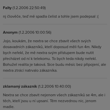
Falty
(1.2.2006 22:50:49)
nj člověče, teď mě spadla čelist a tohle jsem podepsal :(
Anonym
(1.2.2006 10:00:56)
Jojo, koukám, že nextra se chce zbavit všech svých
dosavadních zákazníků, kteří doposud měli fun 4m. Nikdy
bych neřekl, že mě nextra svým přístupem bude nutit
přecházet od ní k telekomu. To bych teda nikdy neřekl.
Bohužel realita je taková. Sice budu měsíc bez připojení, ale
nextra ztrácí natrvalo zákazníka.
zklamaný zákazník
(1.2.2006 10:40:00)
Nextra se chce zbavit nejenom všech zákazníků se 4m, ale i
těch, kteří jsou u ní upsaní. Těm nezvednou nic, jenom
madle.