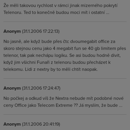
Že měli takovou rychlost v rámci jinak mizerného pokrytí
Telenoru. Ted to konečně budou moci mít i ostatní ...
Anonym
(31.1.2006 17:22:13)
No jasně, ale když bude přes čtc dvoumegabit office za
skoro stejnou cenu jako 4 megabit fun se 40 gb limitem přes
telenor, tak pak nechápu logiku. Se asi budou hodně divit,
když jim všichni Funaři z telenoru budou přecházet k
telekomu. Lidi z nextry by to měli chtít naopak.
Anonym
(31.1.2006 17:24:47)
No počkej a odkud víš že Nextra nebude mít podobné nové
ceny Office jako Telecom Extreme ?? Já myslím, že bude ...
Anonym
(31.1.2006 20:41:19)