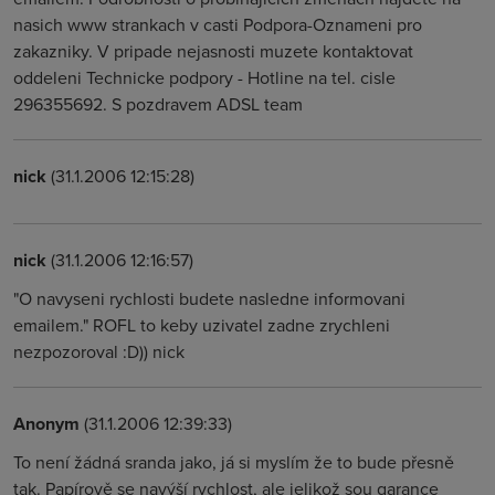
nasich www strankach v casti Podpora-Oznameni pro
zakazniky. V pripade nejasnosti muzete kontaktovat
oddeleni Technicke podpory - Hotline na tel. cisle
296355692. S pozdravem ADSL team
nick
(31.1.2006 12:15:28)
nick
(31.1.2006 12:16:57)
"O navyseni rychlosti budete nasledne informovani
emailem." ROFL to keby uzivatel zadne zrychleni
nezpozoroval :D)) nick
Anonym
(31.1.2006 12:39:33)
To není žádná sranda jako, já si myslím že to bude přesně
tak. Papírově se navýší rychlost, ale jelikož sou garance