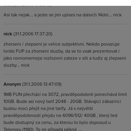
nick
(31.1.2006 17:36:19)
Asi tak nejak... a jeste se jim upises na dalsich 14dni... nick
nick
(31.1.2006 17:37:20)
zhorseni / zlepseni je velice subjektivni. Nekdo povazuje
tvrdsi FUP za zhorseni sluzby, da se to vsak prezentovat i
jako rovnomernejsi rozlozeni zateze v siti a tudiz aj zlepseni
sluzby... nick
Anonym
(31.1.2006 13:47:09)
1MB FUN přechází na 3072, pravděpodobně ponechává limit
10GB. Bude asi nový tarif 2048 - 20GB. Stávající zákaznící
budou moci přejít na jiné tarify. Já s největší
pravděpodobností přejdu na 4096/512/ 40GB , který ted
bude dostupný za cenu, za kterou to bylo doposud u
Telenoru (1190). To mi připadá pěkné ...