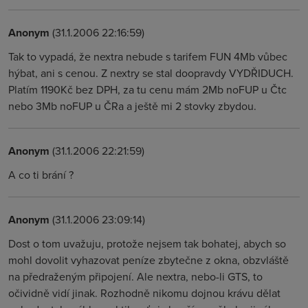
Anonym
(31.1.2006 22:16:59)
Tak to vypadá, že nextra nebude s tarifem FUN 4Mb vůbec
hýbat, ani s cenou. Z nextry se stal doopravdy VYDŘIDUCH.
Platím 1190Kč bez DPH, za tu cenu mám 2Mb noFUP u Čtc
nebo 3Mb noFUP u ČRa a ještě mi 2 stovky zbydou.
Anonym
(31.1.2006 22:21:59)
A co ti brání ?
Anonym
(31.1.2006 23:09:14)
Dost o tom uvažuju, protože nejsem tak bohatej, abych so
mohl dovolit vyhazovat peníze zbytečne z okna, obzvláště
na předraženým připojení. Ale nextra, nebo-li GTS, to
očividně vidí jinak. Rozhodně nikomu dojnou krávu dělat