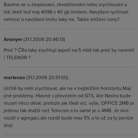
Bavíme se o zlepšování, zkvalitňování nebo zrychlování u
lidí, kteří teď maj 4096 s 40 gb limitem. Navýšení rychlosti
nehrozí a navýšení limitu taky ne. Takže snížení ceny?
Anonym
(31.1.2006 20:46:13)
Proč ? ČRa taky zrychlují aspoň na 5 mbit tak proč by nemohl
i TELENOR ?
martenzo
(31.1.2006 20:51:50)
Určitě by měli zrychlovat, ale ne v nejbližším horizontu.Mají
jiné problémy. Hlavně s převzetím od GTS. Ale Nextra bude
muset něco dělat, protože jak říkali viz. výše, OFFICE 2MB je
jednou tak dražší než Telecom a to samé je u 4MB. Je sice
rozdíl v agregaci,ale rozdíl bude max 5% a to už za ty peníze
stojí