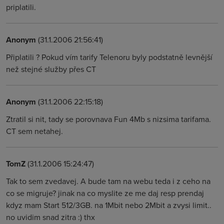
priplatili.
Anonym
(31.1.2006 21:56:41)
Připlatili ? Pokud vím tarify Telenoru byly podstatně levnější
než stejné služby přes CT
Anonym
(31.1.2006 22:15:18)
Ztratil si nit, tady se porovnava Fun 4Mb s nizsima tarifama.
CT sem netahej.
TomZ
(31.1.2006 15:24:47)
Tak to sem zvedavej. A bude tam na webu teda i z ceho na
co se migruje? jinak na co myslite ze me daj resp prendaj
kdyz mam Start 512/3GB. na 1Mbit nebo 2Mbit a zvysi limit..
no uvidim snad zitra :) thx