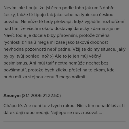
Nevím, ale tipuju, že jsi čech podle toho jak umíš dobře
česky, takže tě tipuju tak jako sebe na typickou českou
povahu. Nemůže tě tedy překvapit když vyjádřím rozhořčení
nad tím, že všichni okolo dostávají dárečky zdarma a já ne.
Navíc todle je docela blbý přirovnání, protože změna
rychlosti z 1 na 3 mega mi zase jako taková drobnost
nevhodná pozornosti nepřipadne. Vžij se do mý situace, jaký
by byl tvůj pohled, no? :-) Ale to je jen můj věčný
pesimismus. Ani můj tarif nextra nemůže nechat bez
povšimnutí, protože bych zfleku přešel na telekom, kde
budu mít za stejnou cenu 3 mega nolimit.
Anonym
(31.1.2006 21:22:50)
Chápu tě. Ale není to v tvých rukou. Nic s tím nenaděláš at ti
dárek dají nebo nedají. Nejlépe se nevzrušovat ...