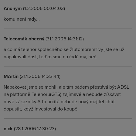
Anonym
(1.2.2006 00:04:03)
komu neni rady...
Telecomák obecný
(31.1.2006 14:31:12)
a co má telenor společného se žlutomorem? vy jste se už
napakovali dost, teďko sme na řadě my, heč.
MArtin
(31.1.2006 14:33:44)
Napakovat jsme se mohli, ale tím pádem přestává být ADSL
na platformě Telenoru(GTS) zajímavé a nebude získávat
nové zákazníky.A to určitě nebude nový majitel chtít
dopustit, když investoval do koupě.
nick
(28.1.2006 17:30:23)