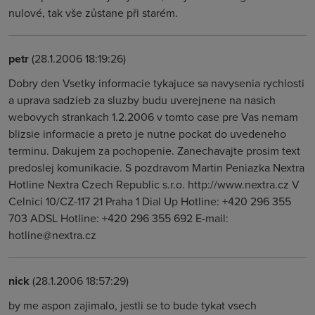
nulové, tak vše zůstane při starém.
petr
(28.1.2006 18:19:26)
Dobry den Vsetky informacie tykajuce sa navysenia rychlosti
a uprava sadzieb za sluzby budu uverejnene na nasich
webovych strankach 1.2.2006 v tomto case pre Vas nemam
blizsie informacie a preto je nutne pockat do uvedeneho
terminu. Dakujem za pochopenie. Zanechavajte prosim text
predoslej komunikacie. S pozdravom Martin Peniazka Nextra
Hotline Nextra Czech Republic s.r.o. http://www.nextra.cz V
Celnici 10/CZ-117 21 Praha 1 Dial Up Hotline: +420 296 355
703 ADSL Hotline: +420 296 355 692 E-mail:
hotline@nextra.cz
nick
(28.1.2006 18:57:29)
by me aspon zajimalo, jestli se to bude tykat vsech