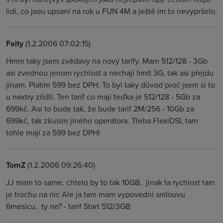
lidi, co jsou upsaní na rok u FUN 4M a ještě im to nevypršelo.
Falty
(1.2.2006 07:02:15)
Hmm taky jsem zvědavy na nový tarify. Mam 512/128 - 3Gb
asi zvednou jenom rychlost a nechají limit 3G, tak asi přejdu
jinam. Platím 599 bez DPH. To byl taky důvod proč jsem si to
u nextry zřídil. Ten tarif co mají teďka je 512/128 - 5Gb za
699kč. Asi to bude tak, že bude tarif 2M/256 - 10Gb za
699kč, tak zkusím jiného operátora. Třeba FlexiDSL tam
tohle mají za 599 bez DPH!
TomZ
(1.2.2006 09:26:40)
JJ mam to same. chtelo by to tak 10GB.. jinak ta rychlost tam
je trochu na nic Ale ja tam mam vypovedni smlouvu
6mesicu.. ty ne? - tarif Start 512/3GB