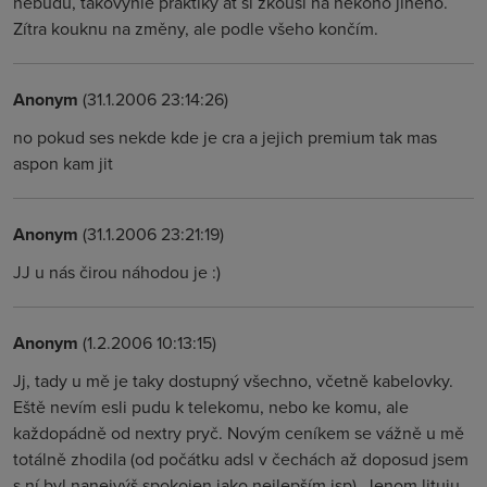
nebudu, takovýhle praktiky ať si zkouší na někoho jiného.
Zítra kouknu na změny, ale podle všeho končím.
Anonym
(31.1.2006 23:14:26)
no pokud ses nekde kde je cra a jejich premium tak mas
aspon kam jit
Anonym
(31.1.2006 23:21:19)
JJ u nás čirou náhodou je :)
Anonym
(1.2.2006 10:13:15)
Jj, tady u mě je taky dostupný všechno, včetně kabelovky.
Eště nevím esli pudu k telekomu, nebo ke komu, ale
každopádně od nextry pryč. Novým ceníkem se vážně u mě
totálně zhodila (od počátku adsl v čechách až doposud jsem
s ní byl nanejvýš spokojen jako nejlepším isp). Jenom lituju