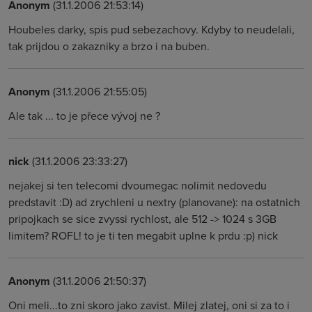
Anonym
(31.1.2006 21:53:14)
Houbeles darky, spis pud sebezachovy. Kdyby to neudelali,
tak prijdou o zakazniky a brzo i na buben.
Anonym
(31.1.2006 21:55:05)
Ale tak ... to je přece vývoj ne ?
nick
(31.1.2006 23:33:27)
nejakej si ten telecomi dvoumegac nolimit nedovedu
predstavit :D) ad zrychleni u nextry (planovane): na ostatnich
pripojkach se sice zvyssi rychlost, ale 512 -> 1024 s 3GB
limitem? ROFL! to je ti ten megabit uplne k prdu :p) nick
Anonym
(31.1.2006 21:50:37)
Oni meli...to zni skoro jako zavist. Milej zlatej, oni si za to i