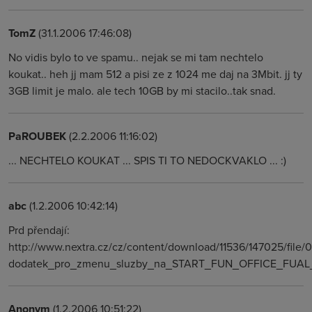
TomZ
(31.1.2006 17:46:08)
No vidis bylo to ve spamu.. nejak se mi tam nechtelo
koukat.. heh jj mam 512 a pisi ze z 1024 me daj na 3Mbit. jj ty
3GB limit je malo. ale tech 10GB by mi stacilo..tak snad.
PaROUBEK
(2.2.2006 11:16:02)
... NECHTELO KOUKAT ... SPIS TI TO NEDOCKVAKLO ... :)
abc
(1.2.2006 10:42:14)
Prd přendají:
http://www.nextra.cz/cz/content/download/11536/147025/file/0
dodatek_pro_zmenu_sluzby_na_START_FUN_OFFICE_FUAL_
Anonym
(1.2.2006 10:51:22)