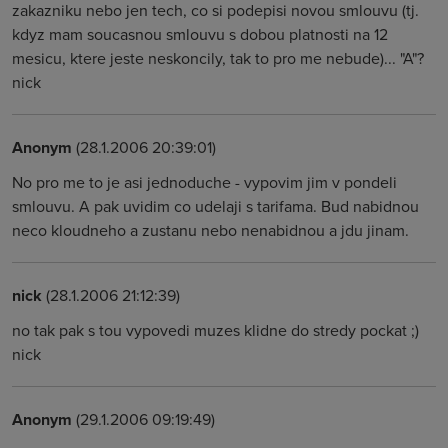
zakazniku nebo jen tech, co si podepisi novou smlouvu (tj.
kdyz mam soucasnou smlouvu s dobou platnosti na 12
mesicu, ktere jeste neskoncily, tak to pro me nebude)... "A"?
nick
Anonym
(28.1.2006 20:39:01)
No pro me to je asi jednoduche - vypovim jim v pondeli
smlouvu. A pak uvidim co udelaji s tarifama. Bud nabidnou
neco kloudneho a zustanu nebo nenabidnou a jdu jinam.
nick
(28.1.2006 21:12:39)
no tak pak s tou vypovedi muzes klidne do stredy pockat ;)
nick
Anonym
(29.1.2006 09:19:49)