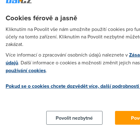
nick
(31.1.2006 13:52:03)
Cookies férově a jasně
obcansky zakonik, tusim... cislo paragrafu po me nechtej,
dosud jsem to nepotreboval, kdybych to potreboval, tak si to
Kliknutím na Povolit vše nám umožníte použití cookies pro fu
vyhledam... nick
účely na tomto zařízení. Kliknutím na Povolit nezbytné můžet
zakázat.
Anonym
(31.1.2006 16:53:59)
Více informací o zpracování osobních údajů naleznete v
Zása
údajů
. Další informace o cookies a možnosti změnit jejich na
Obavam se, ze tohle tam maj ostreno. Vypovedet muzes,
používání cookies
.
pokud se podminky zhorsi, ne pokud dojde k zlepseni. Jsem
si to poctive cetl...
Pokud se o cookies chcete dozvědět více, další podrobnosti
X&Y
(31.1.2006 17:02:32)
No to by se hodilo více lidem (mě taky :-) ) a nebo si budeš
muset o to zrychlení požádat a pak nebudeš moc dát
Povolit nezbytné
Povo
vypoveď z důvodu změny parametrů