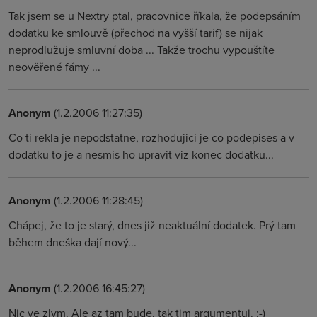
Tak jsem se u Nextry ptal, pracovnice říkala, že podepsáním
dodatku ke smlouvě (přechod na vyšší tarif) se nijak
neprodlužuje smluvní doba ... Takže trochu vypouštíte
neověřené fámy ...
Anonym
(1.2.2006 11:27:35)
Co ti rekla je nepodstatne, rozhodujici je co podepises a v
dodatku to je a nesmis ho upravit viz konec dodatku...
Anonym
(1.2.2006 11:28:45)
Chápej, že to je starý, dnes již neaktuální dodatek. Prý tam
během dneška dají nový...
Anonym
(1.2.2006 16:45:27)
Nic ve zlym. Ale az tam bude, tak tim argumentuj. :-)