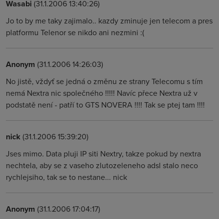
Wasabi
(31.1.2006 13:40:26)
Jo to by me taky zajimalo.. kazdy zminuje jen telecom a pres
platformu Telenor se nikdo ani nezmini :(
Anonym
(31.1.2006 14:26:03)
No jistě, vždyť se jedná o změnu ze strany Telecomu s tím
nemá Nextra nic společného !!!!! Navíc přece Nextra už v
podstatě není - patří to GTS NOVERA !!!! Tak se ptej tam !!!!
nick
(31.1.2006 15:39:20)
Jses mimo. Data pluji IP siti Nextry, takze pokud by nextra
nechtela, aby se z vaseho zlutozeleneho adsl stalo neco
rychlejsiho, tak se to nestane... nick
Anonym
(31.1.2006 17:04:17)