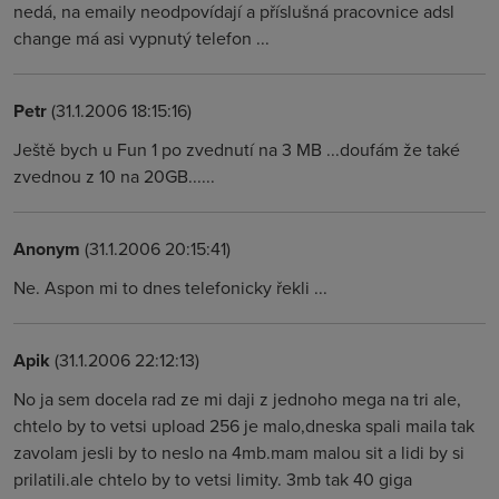
nedá, na emaily neodpovídají a příslušná pracovnice adsl
change má asi vypnutý telefon ...
Petr
(31.1.2006 18:15:16)
Ještě bych u Fun 1 po zvednutí na 3 MB ...doufám že také
zvednou z 10 na 20GB......
Anonym
(31.1.2006 20:15:41)
Ne. Aspon mi to dnes telefonicky řekli ...
Apik
(31.1.2006 22:12:13)
No ja sem docela rad ze mi daji z jednoho mega na tri ale,
chtelo by to vetsi upload 256 je malo,dneska spali maila tak
zavolam jesli by to neslo na 4mb.mam malou sit a lidi by si
prilatili.ale chtelo by to vetsi limity. 3mb tak 40 giga