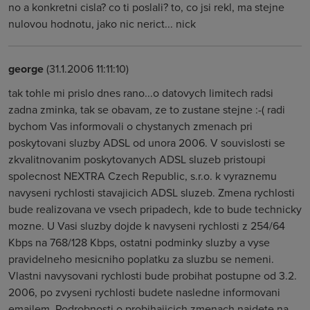
no a konkretni cisla? co ti poslali? to, co jsi rekl, ma stejne
nulovou hodnotu, jako nic nerict... nick
george
(31.1.2006 11:11:10)
tak tohle mi prislo dnes rano...o datovych limitech radsi
zadna zminka, tak se obavam, ze to zustane stejne :-( radi
bychom Vas informovali o chystanych zmenach pri
poskytovani sluzby ADSL od unora 2006. V souvislosti se
zkvalitnovanim poskytovanych ADSL sluzeb pristoupi
spolecnost NEXTRA Czech Republic, s.r.o. k vyraznemu
navyseni rychlosti stavajicich ADSL sluzeb. Zmena rychlosti
bude realizovana ve vsech pripadech, kde to bude technicky
mozne. U Vasi sluzby dojde k navyseni rychlosti z 254/64
Kbps na 768/128 Kbps, ostatni podminky sluzby a vyse
pravidelneho mesicniho poplatku za sluzbu se nemeni.
Vlastni navysovani rychlosti bude probihat postupne od 3.2.
2006, po zvyseni rychlosti budete nasledne informovani
emailem. Podrobnosti o probihajicich zmenach najdete na