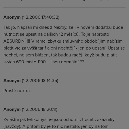
Anonym
(1.2.2006 17:40:32)
Tak jo. Napsali mi dnes z Nextry, že i v novém dodatku bude
nutnost se upsat na dalších 12 měsíců. To je naprosto
ABSURDNÍ !!! V rámci zbytku smluvního období jim nabízím
platit víc za vyšší tarif a oni nechtějí - jen po upsání. Upsat se
nechci, nejsem blázen, tak budou raději když budu platit
svých 690 místo 1190... Jsou normální ??
Anonym
(1.2.2006 18:14:35)
Prostě nextra
Anonym
(1.2.2006 18:20:11)
Zvláštní jak lehkomyslně jsou ochotni ztrácet zákazníky
(navždy). A přitom by je to nic nestálo, jen by na tom