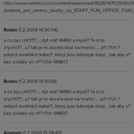
http://www.nextra.cz/cz/content/download/11536/147025/file/0
dodatek_pro_zmenu_sluzby_na_START_FUN_OFFICE_FUAL_
Bedas
(1.2.2006 14:50:54)
a co bys cht?l??:....dyt má? 4MBit a myslí? ?e ti to
zrychlí??...u? tak je to docela dost na hranici.....p?i t?ch ?
eských kvalitách kabel?, který jsou kdovíjak starý....tak aby v?
bec zvládly víc n?? t?ch 4MBit?.
Bedas
(1.2.2006 14:51:08)
a co bys cht?l??:....dyt má? 4MBit a myslí? ?e ti to
zrychlí??...u? tak je to docela dost na hranici.....p?i t?ch ?
eských kvalitách kabel?, který jsou kdovíjak starý....tak aby v?
bec zvládly víc n?? t?ch 4MBit?.
Anonym
(1.2.2006 15:28:43)