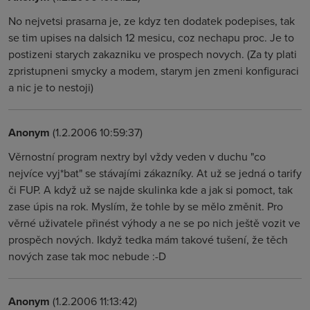
No nejvetsi prasarna je, ze kdyz ten dodatek podepises, tak
se tim upises na dalsich 12 mesicu, coz nechapu proc. Je to
postizeni starych zakazniku ve prospech novych. (Za ty plati
zpristupneni smycky a modem, starym jen zmeni konfiguraci
a nic je to nestoji)
Anonym
(1.2.2006 10:59:37)
Věrnostní program nextry byl vždy veden v duchu "co
nejvíce vyj*bat" se stávajími zákazníky. At už se jedná o tarify
či FUP. A když už se najde skulinka kde a jak si pomoct, tak
zase úpis na rok. Myslím, že tohle by se mělo změnit. Pro
věrné uživatele přinést výhody a ne se po nich ještě vozit ve
prospěch nových. Ikdyž tedka mám takové tušení, že těch
nových zase tak moc nebude :-D
Anonym
(1.2.2006 11:13:42)