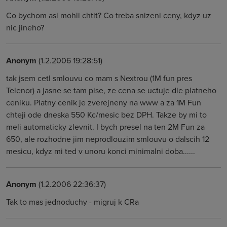
Co bychom asi mohli chtit? Co treba snizeni ceny, kdyz uz
nic jineho?
Anonym
(1.2.2006 19:28:51)
tak jsem cetl smlouvu co mam s Nextrou (1M fun pres
Telenor) a jasne se tam pise, ze cena se uctuje dle platneho
ceniku. Platny cenik je zverejneny na www a za 1M Fun
chteji ode dneska 550 Kc/mesic bez DPH. Takze by mi to
meli automaticky zlevnit. I bych presel na ten 2M Fun za
650, ale rozhodne jim neprodlouzim smlouvu o dalscih 12
mesicu, kdyz mi ted v unoru konci minimalni doba......
Anonym
(1.2.2006 22:36:37)
Tak to mas jednoduchy - migruj k CRa