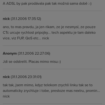
A ADSL by pak prodávala pak tak možná sama době :-)
nick
(31.1.2006 17:35:12)
ano, to mas pravdu, ja jen rikam, ze je nesmysl, ze pouze
CTc urcuje rychlost pripojky... tech aspektu je tam daleko
vice, viz FUP, QoS etc... nick
Anonym
(31.1.2006 22:27:06)
Jdi se odstrelit. Placas mimo misu:-)
nick
(31.1.2006 23:31:01)
tak tak, jsem mimo, kdyz telekom zrychli linku tak se to
automaticky zrychluje i tobe, prestoze mas nextru, promin...
nick