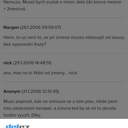
Nemuzu. Musel bych zustat o mesic dele (do konce mesice
+ 2mesice).
Nargon
(29.1.2006 09:59:07)
Hmm, to uz neni to, ze pri zmene muzes odstoupit od slouvy
bez vypovedni lhuty?
nick
(29.1.2006 14:48:51)
ano, mas na to 14dni od zmeny... nick
Anonym
(31.1.2006 12:13:45)
Muzu poprosit, kde ve smlouve se o tom pise, nikde jsem
toto ustanoveni nenasel, a zrovna ted by se mi to docela
hodilo vyuzit. Díky.