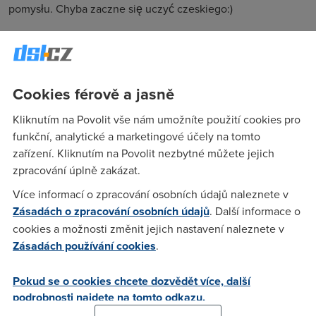
pomysłu. Chyba zaczne się uczyć czeskiego:)
?
(29.1.2006 22:05:29)
cože? anglicky wtf? :D
Cookies férově a jasně
Kliknutím na Povolit vše nám umožníte použití cookies pro
X&Y
(29.1.2006 22:07:33)
funkční, analytické a marketingové účely na tomto
zařízení. Kliknutím na Povolit nezbytné můžete jejich
Z PC translátoru vypdlo tohle :-))) Samozřejmě mnie ne
zpracování úplně zakázat.
rozumiecie, ale v imieniu wszystkich moich znajomych
ktorzy denně odwiedzaja ta strana několik rána, pozdrawiam
Více informací o zpracování osobních údajů naleznete v
kolektiv dsl.cz i gratuluje pomyslu . Asi zaczne se učit
Zásadách o zpracování osobních údajů
. Další informace o
czeskiego:)
cookies a možnosti změnit jejich nastavení naleznete v
Zásadách používání cookies
.
Anonym
(29.1.2006 22:13:01)
Pokud se o cookies chcete dozvědět více, další
vzhledem k tomu ze sem se v 80 letech pri koukani na PL tv
podrobnosti najdete na tomto odkazu.
naucil celkem polsky tak to prelozim Urcite me nebudete