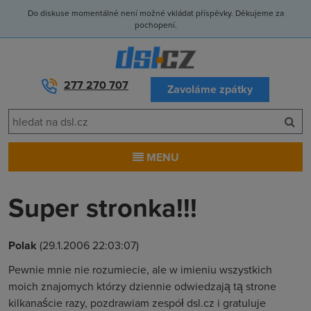
Do diskuse momentálně není možné vkládat příspěvky. Děkujeme za
pochopení.
277 270 707
Zavoláme zpátky
MENU
Super stronka!!!
Polak
(29.1.2006 22:03:07)
Pewnie mnie nie rozumiecie, ale w imieniu wszystkich
moich znajomych którzy dziennie odwiedzają tą strone
kilkanaście razy, pozdrawiam zespół dsl.cz i gratuluje