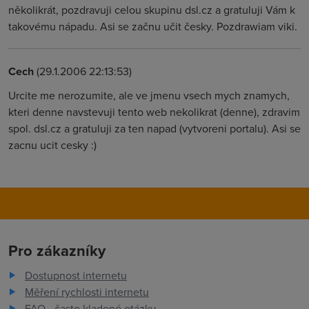
několikrát, pozdravuji celou skupinu dsl.cz a gratuluji Vám k
takovému nápadu. Asi se začnu učit česky. Pozdrawiam viki.
Cech
(29.1.2006 22:13:53)
Urcite me nerozumite, ale ve jmenu vsech mych znamych,
kteri denne navstevuji tento web nekolikrat (denne), zdravim
spol. dsl.cz a gratuluji za ten napad (vytvoreni portalu). Asi se
zacnu ucit cesky :)
Pro zákazníky
Dostupnost internetu
Měření rychlosti internetu
FAQ - často kladené otázky