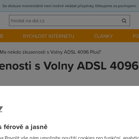
Do diskuse momentálně není možné vkládat příspěvky. Děkujeme za pochopení.
EB
RYCHLOST INTERNETU
ČLÁNKY
P
Ma nekdo zkusenosti s Volny ADSL 4096 Plus?
enosti s Volny ADSL 4096
bu Volny ADSL 4096 Plus? Zaujaly me parametry sluzby 4096/384
PH bez upisu na rok nebo dva. Rad bych slysel prime zkusenosti
vost paketu, ping apod. Predem dekuji za pripadne odpovedi. Pav
 férově a jasně
na Povolit vše nám umožníte použití cookies pro funkční, analyti