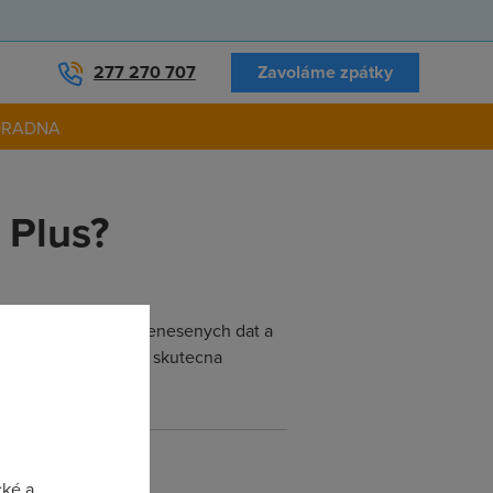
277 270 707
Zavoláme zpátky
ORADNA
 Plus?
 kbps bez limitu prenesenych dat a
 uzivatelu, jaka je skutecna
el
cké a