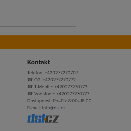
Kontakt
Telefon: +420277270707
☎ O2: +420277270772
☎ T-Mobile: +420277270773
☎ Vodafone: +420277270777
Dostupnost: Po–Pá: 8:00–18:00
E-mail:
info@dsl.cz