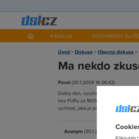
KATALOG
DOSTUPNOST SLUŽ
Úvod
>
Diskuse
>
Obecná diskuse
>
Ma nekdo zkus
Pavel
(30.1.2006 14:36:42)
Dobry den, vyuziva nekdo z vas sluz
bez FUPu za 1605 Kc mesicne vcetne D
rychlost, jaka je poruchovost, ztrato
Cookies
Anonym
(30.1.2006 17:27:16)
Kliknutím 