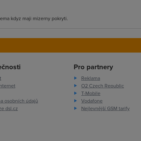
nema kdyz maji mizerny pokryti.
ečnosti
Pro partnery
t
Reklama
nternet
O2 Czech Republic
T-Mobile
a osobních údajů
Vodafone
e dsl.cz
Nejlevnější GSM tarify