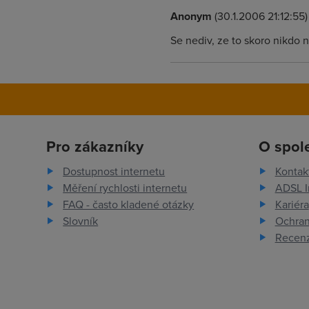
Anonym
(30.1.2006 21:12:55)
Se nediv, ze to skoro nikdo 
Pro zákazníky
O spol
Dostupnost internetu
Kontak
Měření rychlosti internetu
ADSL I
FAQ - často kladené otázky
Kariéra
Slovník
Ochran
Recenz