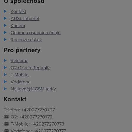
O společnosti
Kontakt
ADSL Internet
Kariéra
Ochrana osobních údajů
Recenze dsl.cz
Pro partnery
Reklama
O2 Czech Republic
T-Mobile
Vodafone
Nejlevnější GSM tarify
Kontakt
Telefon: +420277270707
☎ O2: +420277270772
☎ T-Mobile: +420277270773
☎ Vodafone: +420277270777