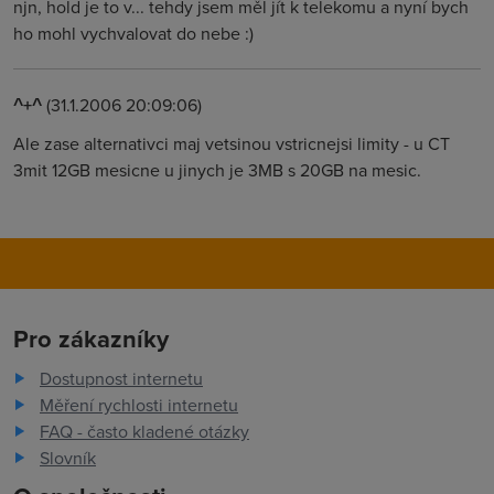
njn, hold je to v... tehdy jsem měl jít k telekomu a nyní bych
ho mohl vychvalovat do nebe :)
^+^
(31.1.2006 20:09:06)
Ale zase alternativci maj vetsinou vstricnejsi limity - u CT
3mit 12GB mesicne u jinych je 3MB s 20GB na mesic.
Pro zákazníky
Dostupnost internetu
Měření rychlosti internetu
FAQ - často kladené otázky
Slovník