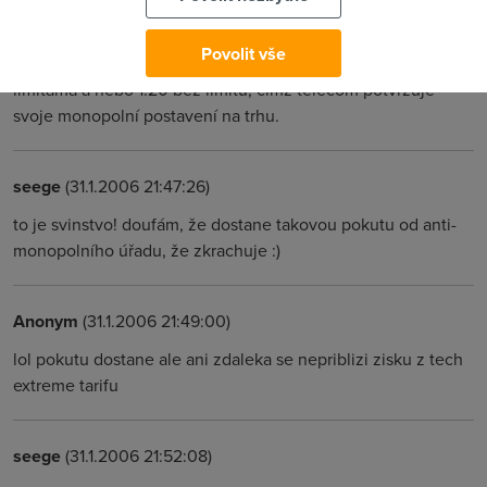
extreme tarifech, který alternativní operátoři nabízet
nebudou...... jelikož je to 1:50 ale bez jakýchkoli datových
Povolit vše
limitů, a alt. operátorům bude telecom nabízet jenom 1:50 s
limitama a nebo 1:20 bez limitů, čímž telecom potvrzuje
svoje monopolní postavení na trhu.
seege
(31.1.2006 21:47:26)
to je svinstvo! doufám, že dostane takovou pokutu od anti-
monopolního úřadu, že zkrachuje :)
Anonym
(31.1.2006 21:49:00)
lol pokutu dostane ale ani zdaleka se nepriblizi zisku z tech
extreme tarifu
seege
(31.1.2006 21:52:08)