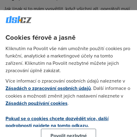
Jak jinak si to mám vysvětlit, když všichni alt. operátoři mají
dsl připojení dražší než samotný telecom, které má své
nabídky nejvýhodnější - nejlevnější...HNUS
Cookies férově a jasně
Anonym
(31.1.2006 18:32:03)
Kliknutím na Povolit vše nám umožníte použití cookies pro
funkční, analytické a marketingové účely na tomto
Vysvětluješ si to naprosto správně. Alt. operátoři nakupují u
zařízení. Kliknutím na Povolit nezbytné můžete jejich
Telecomu, tak si musí přirazit, aby vydělali....
zpracování úplně zakázat.
Více informací o zpracování osobních údajů naleznete v
seege
(31.1.2006 18:44:03)
Zásadách o zpracování osobních údajů
. Další informace o
Tak je fakt děs, takže ted budu platit za 512kbit stejně peněz,
cookies a možnosti změnit jejich nastavení naleznete v
jako u telecomu za 2Mbit....
Zásadách používání cookies
.
Pokud se o cookies chcete dozvědět více, další
Anonym
(31.1.2006 19:21:02)
podrobnosti najdete na tomto odkazu.
Voni to ještě navýšej.... ale největší zkurvenej bordel je v
Povolit nezbytné