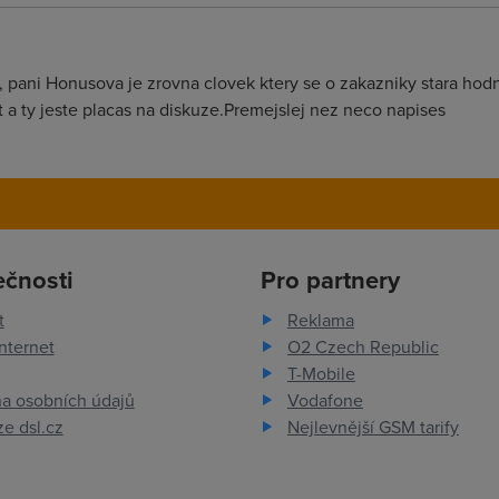
u, pani Honusova je zrovna clovek ktery se o zakazniky stara hod
 a ty jeste placas na diskuze.Premejslej nez neco napises
ečnosti
Pro partnery
t
Reklama
nternet
O2 Czech Republic
T-Mobile
a osobních údajů
Vodafone
e dsl.cz
Nejlevnější GSM tarify