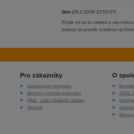
Dan
(24.3.2006 23:53:07)
Prijde mi ze tu nekteri z vas melo
jednou to prozde zvednou rychlost
Pro zákazníky
O spol
Dostupnost internetu
Kontak
Měření rychlosti internetu
ADSL I
FAQ - často kladené otázky
Kariéra
Slovník
Ochran
Recenz