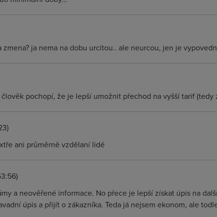
 zmena? ja nema na dobu urcitou.. ale neurcou, jen je vypovedni 
člověk pochopí, že je lepší umožnit přechod na vyšší tarif (tedy 
23)
xtře ani průměrně vzdělaní lidé
53:56)
my a neověřené informace. No přece je lepší získat úpis na další
adní úpis a přijít o zákazníka. Teda já nejsem ekonom, ale todle