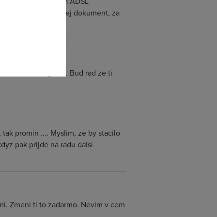
povim. Jana Honusova ADSL
omto
budu zase posilat nakej dokument, za
e snad dost logicke. Bud rad ze ti
ak promin .... Myslim, ze by stacilo
kdyz pak prijde na radu dalsi
imi. Zmeni ti to zadarmo. Nevim v cem