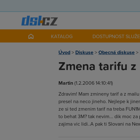
KATALOG
DOSTUPNOST SLUŽ
Úvod
>
Diskuse
>
Obecná diskuse
>
Zmena tarifu z
Martin
(1.2.2006 14:10:41)
Zdravim! Mam zmineny tarif a z mailu
presel na neco jineho. Nejlepe k jine
ze si ted zmenim tarif na treba FUN1
to behat 3M? tak nevim... dik moc za 
zajima vic lidi..A pak ti Slovani na Ne