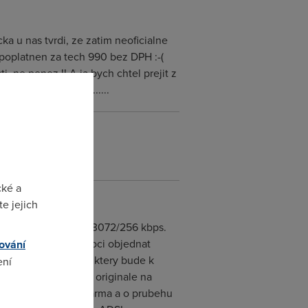
a u nas tvrdi, ze zatim neoficialne
zpoplatnen za tech 990 bez DPH :-(
, ne penez !! A ja bych chtel prejit z
vani modemu a ..........
cké a
e jejich
e zmene rychlosti na 3072/256 kbps.
ni migrace budete moci objednat
ování
zmeny sluzeb xDSL, ktery bude k
ení
zaslete v papirovem originale na
ny bude proveden zdarma a o prubehu