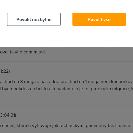
i notifikacnich e-mailu. Na pripadne doplnuji otazky rada od
 cookies chcete dozvědět více, další podrobnosti najdete na t
ogika jak svina, hodej me na tudle nesmyslnou rychlost, a ja pak 
z ...... ach jo ....
Povolit nezbytné
Povolit vše
8)
eni zadaco. Zmena sluzby = jina smlouva a smlouva je papir, to j
va, ta vi o cem mluvi.
1:22)
prechod na 3 mega a nasledne prechod na 1 mega neni kocourkov, t
l bych nekde ze chci tu a tu variantu a je to, proc naka migrace, 
3:04:31)
u chces, ktera ti vyhovuje jak technickymi parametry tak financn