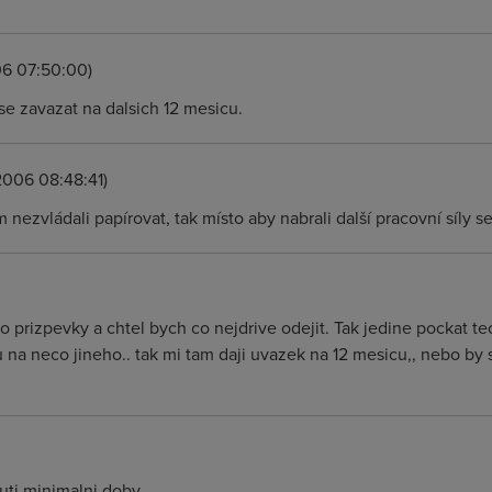
06 07:50:00)
se zavazat na dalsich 12 mesicu.
2006 08:48:41)
m nezvládali papírovat, tak místo aby nabrali další pracovní síly 
to prizpevky a chtel bych co nejdrive odejit. Tak jedine pockat t
 na neco jineho.. tak mi tam daji uvazek na 12 mesicu,, nebo by s
i minimalni doby...