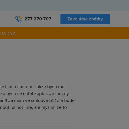
277 270 707
Zavoláme zpátky
ORADNA
mesicnim limitem. Takze bych rad
kze bych se chtel zeptat. Je mozny,
arif! Ja mam ve smlouve 512 ale bude
nout na hot-line, ale myslim ze to