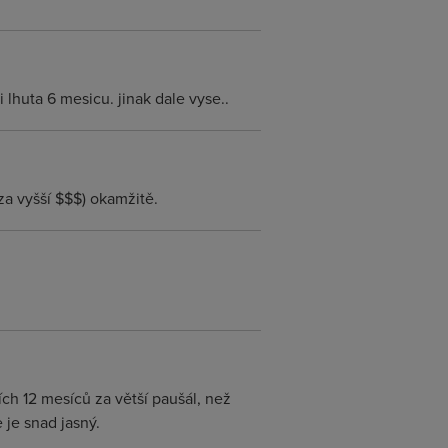
lhuta 6 mesicu. jinak dale vyse..
za vyšší $$$) okamžitě.
ch 12 mesíců za větší paušál, než
 je snad jasný.