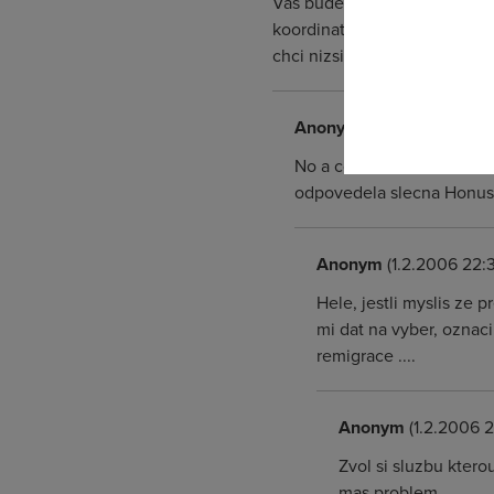
Vas budeme informovat pomoc
Pokud se o
koordinator Takze asi tak, l
odkazu.
chci nizsi rychlost, pokolikate u
Anonym
(1.2.2006 22:19:3
No a co chce? Sluzbu ti zm
odpovedela slecna Honuso
Anonym
(1.2.2006 22:3
Hele, jestli myslis ze 
mi dat na vyber, oznaci
remigrace ....
Anonym
(1.2.2006 2
Zvol si sluzbu ktero
mas problem.