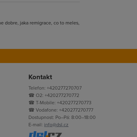
ne dobre, jaka remigrace, co to meles,
Kontakt
Telefon: +420277270707
☎ O2: +420277270772
☎ T-Mobile: +420277270773
☎ Vodafone: +420277270777
Dostupnost: Po–Pá: 8:00–18:00
E-mail:
info@dsl.cz