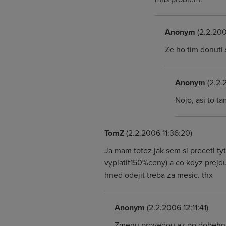
Anonym
(2.2.20
Ze ho tim donuti 
Anonym
(2.2.
Nojo, asi to ta
TomZ
(2.2.2006 11:36:20)
Ja mam totez jak sem si precetl ty
vyplatit150%ceny) a co kdyz prejdu
hned odejit treba za mesic. thx
Anonym
(2.2.2006 12:11:41)
Zmenu provedou az po dobehnut