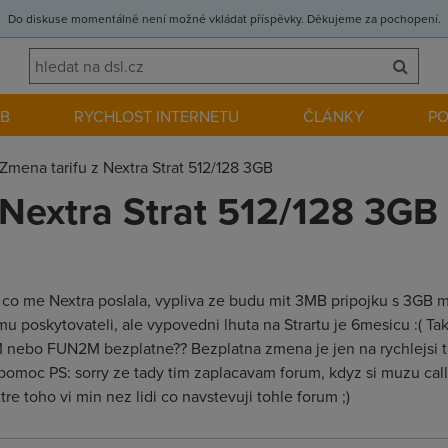
Do diskuse momentálně není možné vkládat příspěvky. Děkujeme za pochopení.
EB
RYCHLOST INTERNETU
ČLÁNKY
P
Zmena tarifu z Nextra Strat 512/128 3GB
 Nextra Strat 512/128 3GB
 co me Nextra poslala, vypliva ze budu mit 3MB pripojku s 3GB 
mu poskytovateli, ale vypovedni lhuta na Strartu je 6mesicu :( Ta
M nebo FUN2M bezplatne?? Bezplatna zmena je jen na rychlejsi t
pomoc PS: sorry ze tady tim zaplacavam forum, kdyz si muzu call
xtre toho vi min nez lidi co navstevuji tohle forum ;)