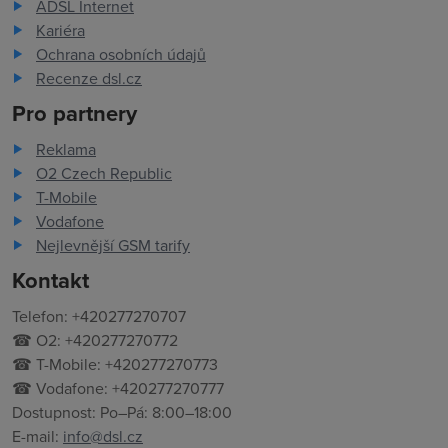
ADSL Internet
Kariéra
Ochrana osobních údajů
Recenze dsl.cz
Pro partnery
Reklama
O2 Czech Republic
T-Mobile
Vodafone
Nejlevnější GSM tarify
Kontakt
Telefon: +420277270707
☎ O2: +420277270772
☎ T-Mobile: +420277270773
☎ Vodafone: +420277270777
Dostupnost: Po–Pá: 8:00–18:00
E-mail:
info@dsl.cz