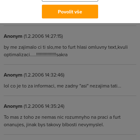
Anonym
(1.2.2006 14:23:24)
Povolit vše
co de me nic nejde jak myslis ze to asi jde
Anonym
(1.2.2006 14:27:15)
by me zajimalo ci ti slo,me to furt hlasi omluvny text,kvuli
optimalizaci.....!!!!!!!!!!!!!!!!sakra
Anonym
(1.2.2006 14:32:46)
lol co je to za informaci, me zadny "asi" nezajima tati...
Anonym
(1.2.2006 14:35:24)
To mas z toho ze nemas nic rozumnyho na praci a furt
onanujes, jinak bys takovy blbosti nevymyslel.