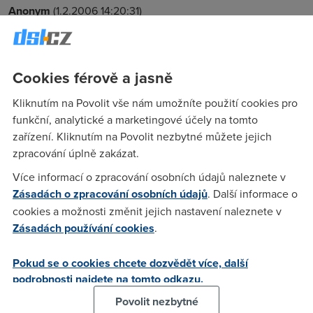
Anonym
(1.2.2006 14:20:31)
ale jeste tam neni na vyber
Cookies férově a jasně
War
(1.2.2006 14:22:55)
Kliknutím na Povolit vše nám umožníte použití cookies pro
Proč tady flooduješ fórum a vytváříš nová vlákna ke stejným
funkční, analytické a marketingové účely na tomto
tématům, pomátl ses?
zařízení. Kliknutím na Povolit nezbytné můžete jejich
zpracování úplně zakázat.
tatik
(1.2.2006 14:23:57)
Více informací o zpracování osobních údajů naleznete v
jako sry ty 2 vlakna ti tolik vadi????????
Zásadách o zpracování osobních údajů
. Další informace o
cookies a možnosti změnit jejich nastavení naleznete v
Zásadách používání cookies
.
Anonym
(1.2.2006 14:30:45)
Kdyz uz chces zalozit novej thread, tak tam do nej aspon
Pokud se o cookies chcete dozvědět více, další
uved neco inteligentniho a nepis takovy blbosti.
podrobnosti najdete na tomto odkazu.
Povolit nezbytné