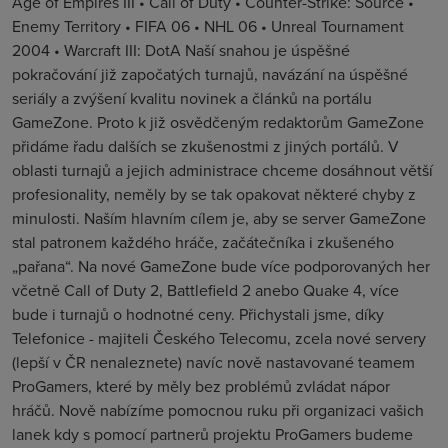
Age of Empires III • Call of Duty • Counter-Strike: Source •
Enemy Territory • FIFA 06 • NHL 06 • Unreal Tournament
2004 • Warcraft III: DotA Naší snahou je úspěšné
pokračování již započatých turnajů, navázání na úspěšné
seriály a zvýšení kvalitu novinek a článků na portálu
GameZone. Proto k již osvědčeným redaktorům GameZone
přidáme řadu dalších se zkušenostmi z jiných portálů. V
oblasti turnajů a jejich administrace chceme dosáhnout větší
profesionality, neměly by se tak opakovat některé chyby z
minulosti. Naším hlavním cílem je, aby se server GameZone
stal patronem každého hráče, začátečníka i zkušeného
„pařana“. Na nové GameZone bude více podporovaných her
včetně Call of Duty 2, Battlefield 2 anebo Quake 4, více
bude i turnajů o hodnotné ceny. Přichystali jsme, díky
Telefonice - majiteli Českého Telecomu, zcela nové servery
(lepší v ČR nenaleznete) navíc nově nastavované teamem
ProGamers, které by měly bez problémů zvládat nápor
hráčů. Nově nabízíme pomocnou ruku při organizaci vašich
lanek kdy s pomocí partnerů projektu ProGamers budeme