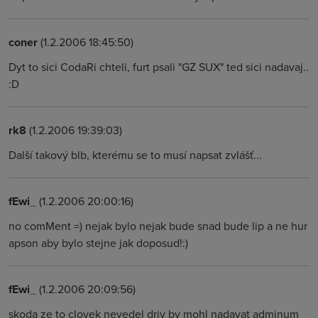
coner
(1.2.2006 18:45:50)
Dyt to sici CodaRi chteli, furt psali "GZ SUX" ted sici nadavaj..
:D
rk8
(1.2.2006 19:39:03)
Další takový blb, kterému se to musí napsat zvlášť...
fEwi_
(1.2.2006 20:00:16)
no comMent =) nejak bylo nejak bude snad bude lip a ne hur
apson aby bylo stejne jak doposud!:)
fEwi_
(1.2.2006 20:09:56)
skoda ze to clovek nevedel driv by mohl nadavat adminum