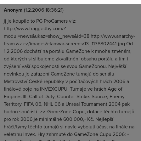
Anonym
(1.2.2006 18:36:21)
jj je koupilo to PG ProGamers viz:
http://www.fraggedby.com/?
modul=news&ukaz=show_news&id=38 http://www.anarchy-
team.wz.cz/images/clanwar-screens/13_1138802441.jpg Od
1.2.2006 dochází na portálu GameZone k mnoha změnám,
od kterých si slibujeme zkvalitnění obsahu portálu a tím i
zvýšení vaší spokojenosti se svou GameZonou. Největší
novinkou je zařazení GameZone turnajů do seriálu
Mistrovství České republiky v počítačových hrách 2006 a
finálové boje na INVEXCUPU. Turnaje ve hrách Age of
Empires III, Call of Duty, Counter-Strike: Source, Enemy
Territory, FIFA 06, NHL 06 a Unreal Tournament 2004 pak
budou součástí tzv. GameZone Cupu, dotace těchto turnajů
pro rok 2006 je minimálně 600 000,- Kč. Nejlepší
hráči/týmy těchto turnajů si navíc vybojují účast na finále na
veletrhu Invex. Hry zahrnuté do GameZone Cupu 2006: •