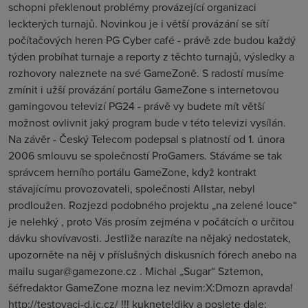
schopni překlenout problémy provázející organizaci
leckterých turnajů. Novinkou je i větší provázání se sítí
počítačových heren PG Cyber café - právě zde budou každý
týden probíhat turnaje a reporty z těchto turnajů, výsledky a
rozhovory naleznete na své GameZoně. S radostí musíme
zmínit i užší provázání portálu GameZone s internetovou
gamingovou televizí PG24 - právě vy budete mít větší
možnost ovlivnit jaký program bude v této televizi vysílán.
Na závěr - Český Telecom podepsal s platností od 1. února
2006 smlouvu se společností ProGamers. Stáváme se tak
správcem herního portálu GameZone, když kontrakt
stávajícímu provozovateli, společnosti Allstar, nebyl
prodloužen. Rozjezd podobného projektu „na zelené louce“
je nelehký , proto Vás prosím zejména v počátcích o určitou
dávku shovívavosti. Jestliže narazíte na nějaký nedostatek,
upozorněte na něj v příslušných diskusních fórech anebo na
mailu sugar@gamezone.cz . Michal „Sugar“ Sztemon,
šéfredaktor GameZone mozna lez nevim:X:Dmozn apravda!
http://testovaci-d.ic.cz/ !!! kuknete!diky a poslete dale: