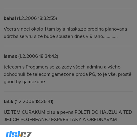
bahal
(1.2.2006 18:32:55)
Vcera v noci okolo 1 tam byla hlaska,ze probiha planovana
udrzba servru a ze bude spusten dnes v 9 rano............
lamax
(1.2.2006 18:34:42)
telecom s Progamers se za zady všech adminu a všeho
dohodnuli že telecom gamezone proda PG, to je vše, prostě
good by gamezone
tatik
(1.2.2006 18:36:41)
UZ TEM CURAKUM pisu a pevna POLETI DO HAJZLU A TED
JEJICH POJEBEANEJ EXPRES TAKY A OBEDNAVAM
KABELOVKU