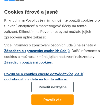
TATIK
(1.2.2006 18:33:17)
Cookies férově a jasně
BOHUZEL JE NORMALNE BRECIM SEM HRAVAL KAZDEJ
Kliknutím na Povolit vše nám umožníte použití cookies pro
VECER ENEMY TERITORY ATD:-((
funkční, analytické a marketingové účely na tomto
zařízení. Kliknutím na Povolit nezbytné můžete jejich
Anonym
(1.2.2006 18:35:45)
zpracování úplně zakázat.
presne tak enemy teritory byla moje oblibena, budu muset
Více informací o zpracování osobních údajů naleznete v
na zahranicni servery
Zásadách o zpracování osobních údajů
. Další informace o
cookies a možnosti změnit jejich nastavení naleznete v
Zásadách používání cookies
.
tatik
(1.2.2006 18:37:17)
jakejs mel nick?? ja kteo:-((
Pokud se o cookies chcete dozvědět více, další
podrobnosti najdete na tomto odkazu.
Povolit nezbytné
Anonym
(1.2.2006 18:52:11)
SS13
Povolit vše