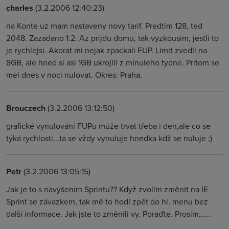
charles
(3.2.2006 12:40:23)
na Konte uz mam nastaveny novy tarif. Predtim 128, ted
2048. Zazadano 1.2. Az prijdu domu, tak vyzkousim, jestli to
je rychlejsi. Akorat mi nejak zpackali FUP. Limit zvedli na
8GB, ale hned si asi 1GB ukrojili z minuleho tydne. Pritom se
mel dnes v noci nulovat. Okres: Praha.
Brouczech
(3.2.2006 13:12:50)
grafické vynulování FUPu může trvat třeba i den,ale co se
týká rychlosti...ta se vždy vynuluje hnedka kdž se nuluje ;)
Petr
(3.2.2006 13:05:15)
Jak je to s navýšením Sprintu?? Když zvolím změnit na IE
Sprint se závazkem, tak mě to hodí zpět do hl. menu bez
další informace. Jak jste to změnili vy. Poraďte. Prosím......