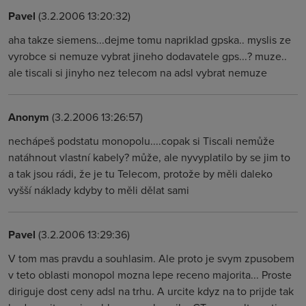
Pavel
(3.2.2006 13:20:32)
aha takze siemens...dejme tomu napriklad gpska.. myslis ze
vyrobce si nemuze vybrat jineho dodavatele gps...? muze..
ale tiscali si jinyho nez telecom na adsl vybrat nemuze
Anonym
(3.2.2006 13:26:57)
nechápeš podstatu monopolu....copak si Tiscali nemůže
natáhnout vlastní kabely? může, ale nyvyplatilo by se jim to
a tak jsou rádi, že je tu Telecom, protože by měli daleko
vyšší náklady kdyby to měli dělat sami
Pavel
(3.2.2006 13:29:36)
V tom mas pravdu a souhlasim. Ale proto je svym zpusobem
v teto oblasti monopol mozna lepe receno majorita... Proste
diriguje dost ceny adsl na trhu. A urcite kdyz na to prijde tak