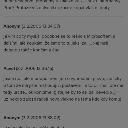
bude resit prvni problemy u zakazniku CT nez u alternativy.
Proc? Protoze vi ze tiscali nezacne kopat vlastni draty..
Anonym
(3.2.2006 13:34:07)
já vím co ty myslíš, podobně se to řešilo s Microsoftem a
dalšími, ale koukám, že jsme to tu jaksi za..... :-))) naší
debatou takže končím a čau
Pavel
(3.2.2006 13:36:15)
jasne no.. ale monopol neni jen o vyhradnim pravu, ale taky
o tom ze ma jiste rozhodujici postaveni.. a to CT ma.. dle me
tedy urcite.. ok koncime:-)) stejne by to asi dal nevedlo .)) +
uz nekdo zalozil radeji nove vlakno na tema kde kdy komu)
Anonym
(3.2.2006 13:38:02)
já vím taky jsem viděl chichi :-)