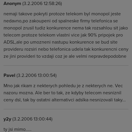
Anonym
(3.2.2006 12:58:26)
nemaji takove pokryti protoze telekom byl monopol jeste
nedavno,po zakoupeni od spalneske firmy telefonica se
monopol zrusil tudiz konkurence nema tak rozsahlou sit jako
telecom protoze telekom vlastni vice jak 90% pripojek pro
ADSL,ale po umozneni nastupu konkurence se bud site
provideru rozsiri nebo telefonica udela tak konkurencni ceny
ze jini provideri to vzdaji coz je ale velmi nepravdepodobne
Pavel
(3.2.2006 13:00:54)
Mno jak rikam z nekterych pohledu je z nekterych ne. Vec
nazoru mozna. Ale ber to tak, ze kdyby telecom nesniznil
ceny dsl, tak by ostatni alternativci adslka nesnizovali taky...
y2y
(3.2.2006 13:00:44)
ty jsi mimo.....