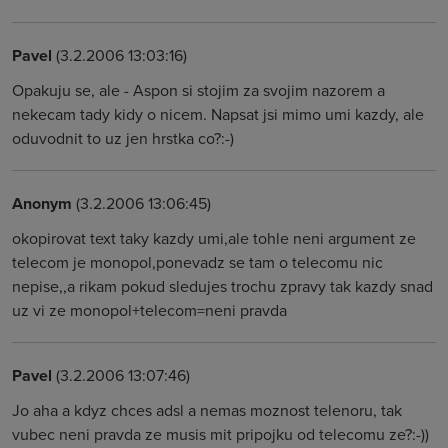
Pavel
(3.2.2006 13:03:16)
Opakuju se, ale - Aspon si stojim za svojim nazorem a
nekecam tady kidy o nicem. Napsat jsi mimo umi kazdy, ale
oduvodnit to uz jen hrstka co?:-)
Anonym
(3.2.2006 13:06:45)
okopirovat text taky kazdy umi,ale tohle neni argument ze
telecom je monopol,ponevadz se tam o telecomu nic
nepise,,a rikam pokud sledujes trochu zpravy tak kazdy snad
uz vi ze monopol+telecom=neni pravda
Pavel
(3.2.2006 13:07:46)
Jo aha a kdyz chces adsl a nemas moznost telenoru, tak
vubec neni pravda ze musis mit pripojku od telecomu ze?:-))