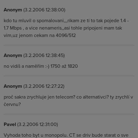
Anonym
(3.2.2006 12:38:00)
kdo tu mluvil o spomalovani,,,rikam ze ti to tak pojede 1.4 -
1.7 Mbps , a vice nenameris,,asi tohle pripojeni mam tak
vim,uz jenom cekam na 4096/512
Anonym
(3.2.2006 12:38:45)
no vidíš a naměřím :-) 1750 až 1820
Anonym
(3.2.2006 12:27:22)
proč sakra zrychluje jen telecom? co alternativci? ty zrychlí v
červnu?
Pavel
(3.2.2006 12:31:00)
Vyhoda toho byt u monopolu. CT se driv bude starat o sve