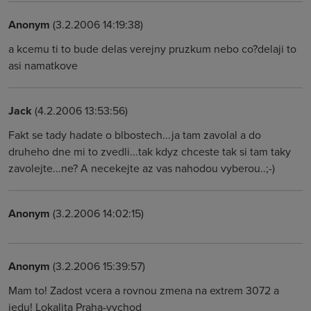
Anonym
(3.2.2006 14:19:38)
a kcemu ti to bude delas verejny pruzkum nebo co?delaji to
asi namatkove
Jack
(4.2.2006 13:53:56)
Fakt se tady hadate o blbostech...ja tam zavolal a do
druheho dne mi to zvedli...tak kdyz chceste tak si tam taky
zavolejte...ne? A necekejte az vas nahodou vyberou..;-)
Anonym
(3.2.2006 14:02:15)
Anonym
(3.2.2006 15:39:57)
Mam to! Zadost vcera a rovnou zmena na extrem 3072 a
jedu! Lokalita Praha-vychod