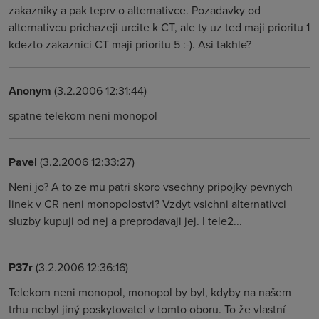
zakazniky a pak teprv o alternativce. Pozadavky od
alternativcu prichazeji urcite k CT, ale ty uz ted maji prioritu 1
kdezto zakaznici CT maji prioritu 5 :-). Asi takhle?
Anonym
(3.2.2006 12:31:44)
spatne telekom neni monopol
Pavel
(3.2.2006 12:33:27)
Neni jo? A to ze mu patri skoro vsechny pripojky pevnych
linek v CR neni monopolostvi? Vzdyt vsichni alternativci
sluzby kupuji od nej a preprodavaji jej. I tele2...
P37r
(3.2.2006 12:36:16)
Telekom neni monopol, monopol by byl, kdyby na našem
trhu nebyl jiný poskytovatel v tomto oboru. To že vlastní