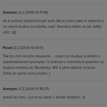
Anonym
(3.2.2006 13:11:46)
až si jednou půjdeš koupit auto tak je jedno jaký si vybereš a
ve všech budou součástky např. Siemens takže se jdi raději
učit :-))))
Pavel
(3.2.2006 13:14:17)
Tak to s tim docela nesouvisi ... nejen ze studuju a delam v
automobilovem prumyslu. V jednom z nejvetsich podniku co
dodava vestinu do Skodovky, WV a plno dalsich znacek...
Tohle je uplne neco jineho .)
Anonym
(3.2.2006 13:16:37)
právě že není :-) je to to samé v bledě modrým :-))