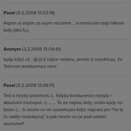
Pavel
(3.2.2006 13:02:19)
Aspon si stojim za svym nazorem .. a nemluvim tady takove
kidy jako ty.)
Anonym
(3.2.2006 13:04:41)
kydy když už :-))) já ti názor neberu, jenom ti vysvětluju, že
Telecom konkurence není
Pavel
(3.2.2006 13:06:17)
Ted si hezky protirecis:-).. Kdyby konkurence nebyla =
absolutni monopol :-)........ To ze napisu kidy, misto kydy no
boze:-)... A nevim co mi vysvetlujes kdyz napises jen "no ty
to raději neanalyzuj" a pak nevim co jsi psal ostatni
anonyme?