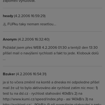
zapomeli vynulovat.
heady
(4.2.2006 16:59:29)
Jj, FUPku taky nemam resetlou...
Anonym
(4.2.2006 16:32:40)
Požádal jsem přes WEB 4.2.2006 01:30 a tentýž den 13:30
přišel mail o navýšení rychlosti a fakt to jede. Klobouk dolů
...
Bzuker
(4.2.2006 16:54:31)
ja si to včera změnil na kontě a dneska mi odpoledne přišel
mail že už to bylo aktivováno ale rychlost zatim nic moc: 1)
test tu na dsl.cz - rychlost stahování 40kB/s 2) na
http://www.kumi.cz/speed/index.php - asi 140kB/s 3) na
http://rychlost.cz/ - 90kB/s 4) při normálním stahování z netu