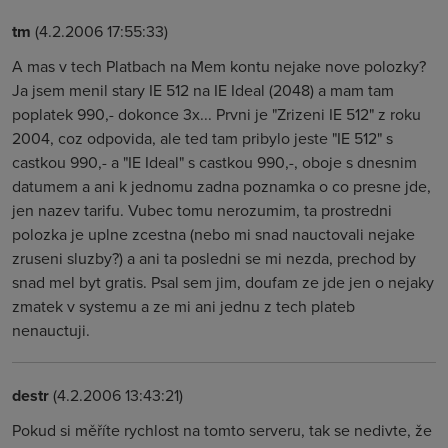
tm
(4.2.2006 17:55:33)
A mas v tech Platbach na Mem kontu nejake nove polozky?
Ja jsem menil stary IE 512 na IE Ideal (2048) a mam tam
poplatek 990,- dokonce 3x... Prvni je "Zrizeni IE 512" z roku
2004, coz odpovida, ale ted tam pribylo jeste "IE 512" s
castkou 990,- a "IE Ideal" s castkou 990,-, oboje s dnesnim
datumem a ani k jednomu zadna poznamka o co presne jde,
jen nazev tarifu. Vubec tomu nerozumim, ta prostredni
polozka je uplne zcestna (nebo mi snad nauctovali nejake
zruseni sluzby?) a ani ta posledni se mi nezda, prechod by
snad mel byt gratis. Psal sem jim, doufam ze jde jen o nejaky
zmatek v systemu a ze mi ani jednu z tech plateb
nenauctuji.
destr
(4.2.2006 13:43:21)
Pokud si měříte rychlost na tomto serveru, tak se nedivte, že