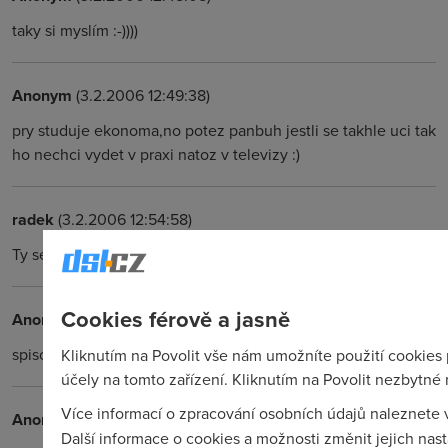
taky si myslím :-))))
Anonym
(3.2.2006 12:49:38)
pry studuje ekonoma,no potez panbuh jestli se takhle uci tak
ho nechci vydet v praxi natoz v televizy :)
radek
(3.2.2006 12:54:58)
Ty se radši nejdřív začni učit česky
Cookies férově a jasně
Anonym
(3.2.2006 12:58:42)
spisovně je raději :-))))))))))))
Kliknutím na Povolit vše nám umožníte použití cookies 
účely na tomto zařízení. Kliknutím na Povolit nezbytné
Více informací o zpracování osobních údajů naleznete
Anonym
(3.2.2006 12:59:22)
Další informace o cookies a možnosti změnit jejich nas