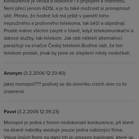
Konkurence je veliká a dokonce i v připojení k internetu.
Není přeci jenom ADSL a je tu také možnost si pronajmout
sítě. Přesto, že hodně lidí má ještě v paměti toho
nepružného a protivného telekoma, tak běží a objednají.
Prostě máme všichni zaryté v hlavě, když telekomunikační a
datové služby, tak telekom. Jak rádi někteří alternativci
parazitují na značce Český telekom.Buďme rádi, že ten
telekom prodali, jinak by jsme se zlepšení nikdy nedočkali.
Anonym
(3.2.2006 12:33:40)
jakej monopol??? podívej se do slovníku cizích slov co to
znamená
Pavel
(3.2.2006 12:39:23)
Monopol je jedna z forem nedokonalé konkurence, při které
na straně nabídky existuje pouze jedna nabízející firma.
Vstup jiných firem na daný trh je omezen bariérami, které se