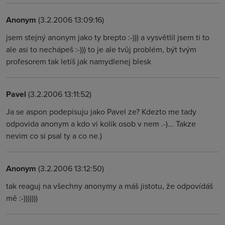
Anonym
(3.2.2006 13:09:16)
jsem stejný anonym jako ty brepto :-))) a vysvětlil jsem ti to
ale asi to nechápeš :-))) to je ale tvůj problém, být tvým
profesorem tak letíš jak namydlenej blesk
Pavel
(3.2.2006 13:11:52)
Ja se aspon podepisuju jako Pavel ze? Kdezto me tady
odpovida anonym a kdo vi kolik osob v nem .-)... Takze
nevim co si psal ty a co ne.)
Anonym
(3.2.2006 13:12:50)
tak reaguj na všechny anonymy a máš jistotu, že odpovídáš
mě :-)))))))