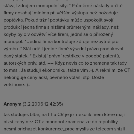
stávají zdrojem monopolní síly: * Průměrné náklady určité
firmy dosahují minima při větším výstupu než požaduje
poptávka. Pokud tržní poptávku může uspokojit svojí
produkcí jedna firma s nižšími průměrnými náklady, než
kdyby bylo v odvětví více firem, jedná se o přirozený
monopol. * Jediná firma kontroluje zdroje nezbytné pro
výrobu. * Stát udělí jediné firmě výsadní právo produkovat
daný statek. * Existují právní restrikce v podobě patentů,
autorských práv, atd. ---- Kdyz nevis co to znamena tak tady
to mas.. Ja studuji ekonomiku, takze vim .-). A rekni mi ze CT
nekoriguje ceny adsl, pevneho volani atp. Doste
vetsinove:-)..
Anonym
(3.2.2006 12:42:35)
tak studujes blbe,,na trhu CR je jiz nekolik firem ktere maji
nizsi ceny nez CT a monopol znamena ze do republiky
nesmi prichazet konkurence,,proc myslis ze telecom snizil