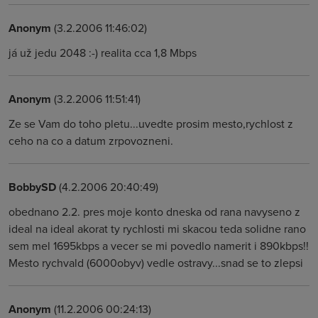
Anonym
(3.2.2006 11:46:02)
já už jedu 2048 :-) realita cca 1,8 Mbps
Anonym
(3.2.2006 11:51:41)
Ze se Vam do toho pletu...uvedte prosim mesto,rychlost z
ceho na co a datum zrpovozneni.
BobbySD
(4.2.2006 20:40:49)
obednano 2.2. pres moje konto dneska od rana navyseno z
ideal na ideal akorat ty rychlosti mi skacou teda solidne rano
sem mel 1695kbps a vecer se mi povedlo namerit i 890kbps!!
Mesto rychvald (6000obyv) vedle ostravy...snad se to zlepsi
Anonym
(11.2.2006 00:24:13)