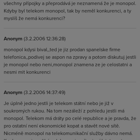
všechny přípojky a přeprodává je neznamená že je monopol.
Kdyby byl telekom monopol, tak by neměl konkurenci, a ty
myslíš že nemá konkurenci?
Anonym
(3.2.2006 12:36:28)
monopol kdysi bival,,ted je jiz prodan spanelske firme
telefonica,,podivej se aspon na zpravy a potom diskutuj jestli
je monopol nebo neni,monopol znamena ze je celostatni a
nesmi mit konkurenci
Anonym
(3.2.2006 14:37:49)
Je úplně jedno jestli je telekom státní nebo je již v
soukromých rukou. Na tom nezáleží z pohledu jestli má
monopol. Telekom má dráty po celé republice a je pravda, že
pro ostatní není ekonomické kopat a stavět nové sítě.
Nicméně monopol na telekomunikační služby dávno nemá.