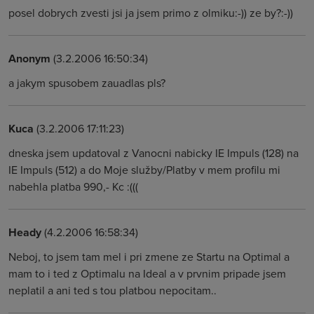
posel dobrych zvesti jsi ja jsem primo z olmiku:-)) ze by?:-))
Anonym
(3.2.2006 16:50:34)
a jakym spusobem zauadlas pls?
Kuca
(3.2.2006 17:11:23)
dneska jsem updatoval z Vanocni nabicky IE Impuls (128) na
IE Impuls (512) a do Moje služby/Platby v mem profilu mi
nabehla platba 990,- Kc :(((
Heady
(4.2.2006 16:58:34)
Neboj, to jsem tam mel i pri zmene ze Startu na Optimal a
mam to i ted z Optimalu na Ideal a v prvnim pripade jsem
neplatil a ani ted s tou platbou nepocitam..