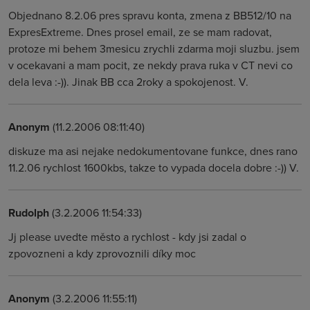
Objednano 8.2.06 pres spravu konta, zmena z BB512/10 na
ExpresExtreme. Dnes prosel email, ze se mam radovat,
protoze mi behem 3mesicu zrychli zdarma moji sluzbu. jsem
v ocekavani a mam pocit, ze nekdy prava ruka v CT nevi co
dela leva :-)). Jinak BB cca 2roky a spokojenost. V.
Anonym
(11.2.2006 08:11:40)
diskuze ma asi nejake nedokumentovane funkce, dnes rano
11.2.06 rychlost 1600kbs, takze to vypada docela dobre :-)) V.
Rudolph
(3.2.2006 11:54:33)
Jj please uvedte město a rychlost - kdy jsi zadal o
zpovozneni a kdy zprovoznili díky moc
Anonym
(3.2.2006 11:55:11)