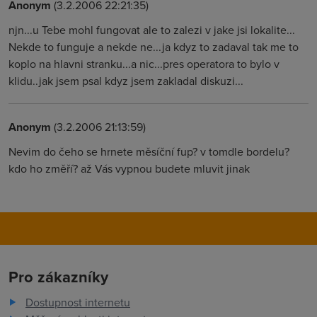
Anonym
(3.2.2006 22:21:35)
njn...u Tebe mohl fungovat ale to zalezi v jake jsi lokalite...
Nekde to funguje a nekde ne...ja kdyz to zadaval tak me to
koplo na hlavni stranku...a nic...pres operatora to bylo v
klidu..jak jsem psal kdyz jsem zakladal diskuzi...
Anonym
(3.2.2006 21:13:59)
Nevim do čeho se hrnete měsíční fup? v tomdle bordelu?
kdo ho změří? až Vás vypnou budete mluvit jinak
Pro zákazníky
Dostupnost internetu