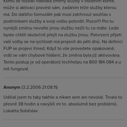
Komu se rozbalí nabídka změny služby v osobním kontě,
může si aktivaci provést sám, zadáním téže služby kterou
má. Do dalšího formuláře pak musí zatrhnout souhlas s
podmínkami služby a svoji volbu potvrdit. Pozor!!! Pro tu
nynější změnu nevolte jinou službu nežli tu co máte. Leda
byste chtěli skutečně přejít na službu jinou. Potvrzení přijetí
vaší volby se na rychlosti má projevit do pěti dnů. Na definici
FUP se projeví ihned. Když to vše provedete opakovaně,
vrátí se vám chybové hlášení, že změna byla již aktivována.
Tento postup je od operátorů techhelpu na 800 184 084 a u
mě fungoval.
Anonym
(3.2.2006 21:08:11)
Udělal jsem to taky takhle a nikam sem ani nevolal. Trvalo to
přesně 38 hodin a navýšili mi to. absolutně bez problémů.
Lokalita Soběslav.