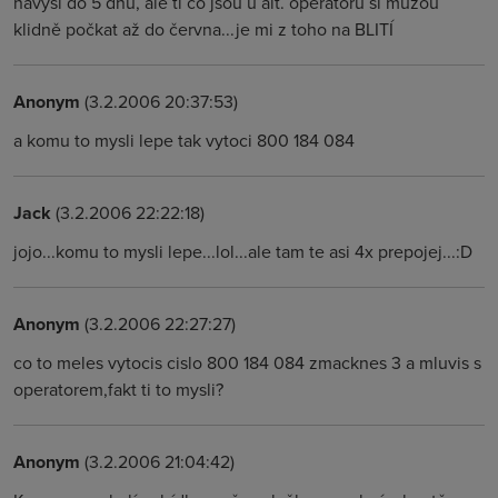
navýší do 5 dnů, ale ti co jsou u alt. operátorů si můžou
klidně počkat až do června...je mi z toho na BLITÍ
Anonym
(3.2.2006 20:37:53)
a komu to mysli lepe tak vytoci 800 184 084
Jack
(3.2.2006 22:22:18)
jojo...komu to mysli lepe...lol...ale tam te asi 4x prepojej...:D
Anonym
(3.2.2006 22:27:27)
co to meles vytocis cislo 800 184 084 zmacknes 3 a mluvis s
operatorem,fakt ti to mysli?
Anonym
(3.2.2006 21:04:42)