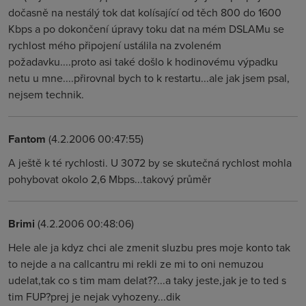
dočasně na nestálý tok dat kolísající od těch 800 do 1600
Kbps a po dokončení úpravy toku dat na mém DSLAMu se
rychlost mého připojení ustálila na zvoleném
požadavku....proto asi také došlo k hodinovému výpadku
netu u mne....přirovnal bych to k restartu...ale jak jsem psal,
nejsem technik.
Fantom
(4.2.2006 00:47:55)
A ještě k té rychlosti. U 3072 by se skutečná rychlost mohla
pohybovat okolo 2,6 Mbps...takový průměr
Brimi
(4.2.2006 00:48:06)
Hele ale ja kdyz chci ale zmenit sluzbu pres moje konto tak
to nejde a na callcantru mi rekli ze mi to oni nemuzou
udelat,tak co s tim mam delat??...a taky jeste,jak je to ted s
tim FUP?prej je nejak vyhozeny...dik