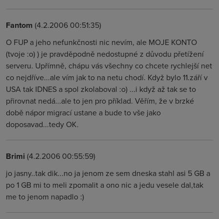
Fantom
(4.2.2006 00:51:35)
O FUP a jeho nefunkčnosti nic nevím, ale MOJE KONTO
(tvoje :o) ) je pravděpodně nedostupné z důvodu přetížení
serveru. Upřímně, chápu vás všechny co chcete rychlejší net
co nejdříve...ale vím jak to na netu chodí. Když bylo 11.září v
USA tak IDNES a spol zkolaboval :o) ...i když až tak se to
přirovnat nedá...ale to jen pro příklad. Věřím, že v brzké
době nápor migrací ustane a bude to vše jako
doposavad...tedy OK.
Brimi
(4.2.2006 00:55:59)
jo jasny..tak dik...no ja jenom ze sem dneska stahl asi 5 GB a
po 1 GB mi to meli zpomalit a ono nic a jedu vesele dal,tak
me to jenom napadlo :)