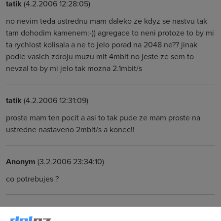
tatik
(4.2.2006 12:28:05)
no nevim teda ustrednu mam daleko ze kdyz se nastvu tak
tam dohodim kamenem:-)) agregace to neni protoze to by mi
ta rychlost kolisala a ne to jelo porad na 2048 ne?? jinak
podle vasich zdroju muzu mit 4mbit no jeste ze sem to
nevzal to by mi jelo tak mozna 2.1mbit/s
tatik
(4.2.2006 12:31:09)
proste mam ten pocit a asi to tak pude ze mam proste na
ustredne nastaveno 2mbit/s a konec!!
Anonym
(3.2.2006 23:34:10)
co potrebujes ?
tatik
(4.2.2006 00:00:48)