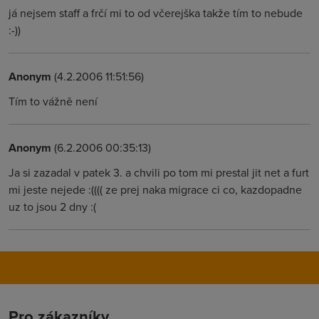
já nejsem staff a frčí mi to od včerejška takže tím to nebude
:-))
Anonym
(4.2.2006 11:51:56)
Tím to vážně není
Anonym
(6.2.2006 00:35:13)
Ja si zazadal v patek 3. a chvili po tom mi prestal jit net a furt
mi jeste nejede :(((( ze prej naka migrace ci co, kazdopadne
uz to jsou 2 dny :(
Pro zákazníky