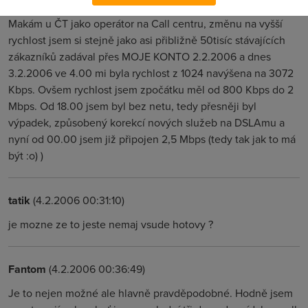
Makám u ČT jako operátor na Call centru, změnu na vyšší
rychlost jsem si stejně jako asi přibližně 50tisíc stávajících
zákazníků zadával přes MOJE KONTO 2.2.2006 a dnes
3.2.2006 ve 4.00 mi byla rychlost z 1024 navýšena na 3072
Kbps. Ovšem rychlost jsem zpočátku měl od 800 Kbps do 2
Mbps. Od 18.00 jsem byl bez netu, tedy přesněji byl
výpadek, způsobený korekcí nových služeb na DSLAmu a
nyní od 00.00 jsem již připojen 2,5 Mbps (tedy tak jak to má
být :o) )
tatik
(4.2.2006 00:31:10)
je mozne ze to jeste nemaj vsude hotovy ?
Fantom
(4.2.2006 00:36:49)
Je to nejen možné ale hlavně pravděpodobné. Hodně jsem