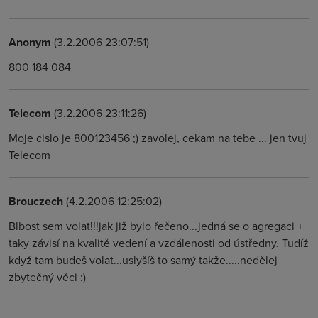
Anonym
(3.2.2006 23:07:51)
800 184 084
Telecom
(3.2.2006 23:11:26)
Moje cislo je 800123456 ;) zavolej, cekam na tebe ... jen tvuj
Telecom
Brouczech
(4.2.2006 12:25:02)
Blbost sem volat!!!jak již bylo řečeno...jedná se o agregaci +
taky závisí na kvalitě vedení a vzdálenosti od ústředny. Tudíž
když tam budeš volat...uslyšíš to samý takže.....nedělej
zbytečný věci :)