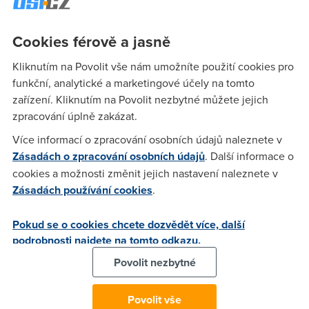
nen ja jsem se chtel zeptat nekoho kompetentniho proc
jede sprint jenom polovicni rychlosti?dik
Cookies férově a jasně
Kliknutím na Povolit vše nám umožníte použití cookies pro
Anonym
(4.2.2006 00:11:26)
funkční, analytické a marketingové účely na tomto
taky mi to fcera jelo na 250 misto 512 ale je to v
zařízení. Kliknutím na Povolit nezbytné můžete jejich
agragaci....teoreticky kdyz budes mit skutecnou rychlost =
zpracování úplně zakázat.
smluvni rychlosti/50 je to vsechno OK a adsl ti facha podle
Více informací o zpracování osobních údajů naleznete v
smlouvy....je to tak, ze?
Zásadách o zpracování osobních údajů
. Další informace o
cookies a možnosti změnit jejich nastavení naleznete v
Zásadách používání cookies
.
tatik
(4.2.2006 00:16:22)
no ale jak tam pozoruju tak mam problem jenom sprint a
Pokud se o cookies chcete dozvědět více, další
nechce se mi verit ze pokazde namerim stejnou rychlost na
podrobnosti najdete na tomto odkazu.
chlup ale ani vic ani min pokazde 1.7 mb coz je na urovni
Povolit nezbytné
idealu(tarifu)
Povolit vše
Fantom
(4.2.2006 00:25:03)