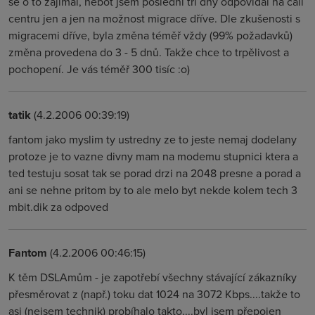
se o to zajímal, neboť jsem poslední tři dny odpovídal na call
centru jen a jen na možnost migrace dříve. Dle zkušenosti s
migracemi dříve, byla změna téměř vždy (99% požadavků)
změna provedena do 3 - 5 dnů. Takže chce to trpělivost a
pochopení. Je vás téměř 300 tisíc :o)
tatik
(4.2.2006 00:39:19)
fantom jako myslim ty ustredny ze to jeste nemaj dodelany
protoze je to vazne divny mam na modemu stupnici ktera a
ted testuju sosat tak se porad drzi na 2048 presne a porad a
ani se nehne pritom by to ale melo byt nekde kolem tech 3
mbit.dik za odpoved
Fantom
(4.2.2006 00:46:15)
K těm DSLAmům - je zapotřebí všechny stávající zákazníky
přesměrovat z (např.) toku dat 1024 na 3072 Kbps....takže to
asi (nejsem technik) probíhalo takto....byl jsem přepojen