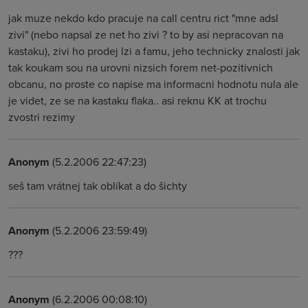
jak muze nekdo kdo pracuje na call centru rict "mne adsl
zivi" (nebo napsal ze net ho zivi ? to by asi nepracovan na
kastaku), zivi ho prodej lzi a famu, jeho technicky znalosti jak
tak koukam sou na urovni nizsich forem net-pozitivnich
obcanu, no proste co napise ma informacni hodnotu nula ale
je videt, ze se na kastaku flaka.. asi reknu KK at trochu
zvostri rezimy
Anonym
(5.2.2006 22:47:23)
seš tam vrátnej tak oblíkat a do šichty
Anonym
(5.2.2006 23:59:49)
???
Anonym
(6.2.2006 00:08:10)