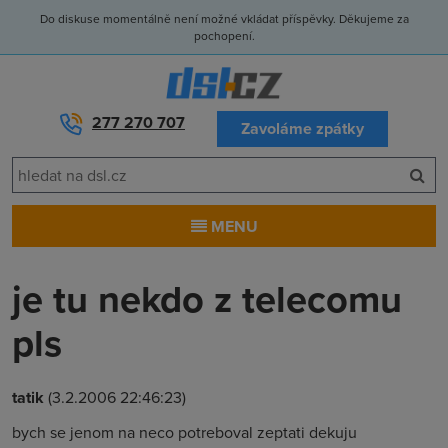
Do diskuse momentálně není možné vkládat příspěvky. Děkujeme za
pochopení.
277 270 707
Zavoláme zpátky
MENU
je tu nekdo z telecomu
pls
tatik
(3.2.2006 22:46:23)
bych se jenom na neco potreboval zeptati dekuju