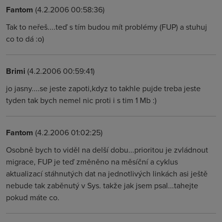
Fantom
(4.2.2006 00:58:36)
Tak to neřeš....teď s tím budou mít problémy (FUP) a stuhuj
co to dá :o)
Brimi
(4.2.2006 00:59:41)
jo jasny....se jeste zapoti,kdyz to takhle pujde treba jeste
tyden tak bych nemel nic proti i s tim 1 Mb :)
Fantom
(4.2.2006 01:02:25)
Osobně bych to viděl na delší dobu...prioritou je zvládnout
migrace, FUP je teď změněno na měsíční a cyklus
aktualizací stáhnutých dat na jednotlivých linkách asi ještě
nebude tak zaběnutý v Sys. takže jak jsem psal...tahejte
pokud máte co.