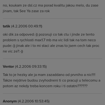
no, koukam ze dsl.cz ma porad kvalitu jakou melo, du zase
jinam, tak See Ya zase za rok
tatik
(4.2.2006 00:49:11)
oki dik za odpoved:-)) pozoruji co tak ctu i jinde ze tento
problem s rychlosti max1.7 mb ma vic lidi tak na tom neco
pude:-)) jinak ale i to mi staci ale znas to jsem cech tak proc
ne vic ze?:-))
Ventor
(4.2.2006 09:33:15)
Tak to je hezky ale ja mam zazaddano od prvniho a nic!!!!
Takze nejdrive budou zvyhodneni ti co pracuji u telecomu a
potom az nekdy treba koncem roku i ti ostatni??????
Anonym
(4.2.2006 10:53:45)