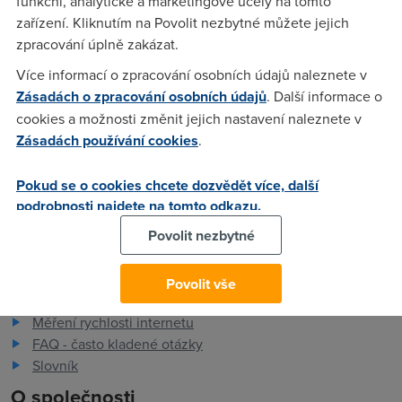
funkční, analytické a marketingové účely na tomto
zařízení. Kliknutím na Povolit nezbytné můžete jejich
Umiyaki
(4.2.2006 18:19:49)
zpracování úplně zakázat.
No, tak to jsme na tom stejně. Já jsem z Olomouce,
Více informací o zpracování osobních údajů naleznete v
požadavek 02.02. a taky se do teď nic nestalo :-( Je to hnus
Zásadách o zpracování osobních údajů
. Další informace o
zejména po tom co pár jedincu v jiném tématu psalo, že jim
cookies a možnosti změnit jejich nastavení naleznete v
to navýšili po hodině od zadání požadavku.
Zásadách používání cookies
.
Pokud se o cookies chcete dozvědět více, další
podrobnosti najdete na tomto odkazu.
Povolit nezbytné
Pro zákazníky
Povolit vše
Dostupnost internetu
Měření rychlosti internetu
FAQ - často kladené otázky
Slovník
O společnosti