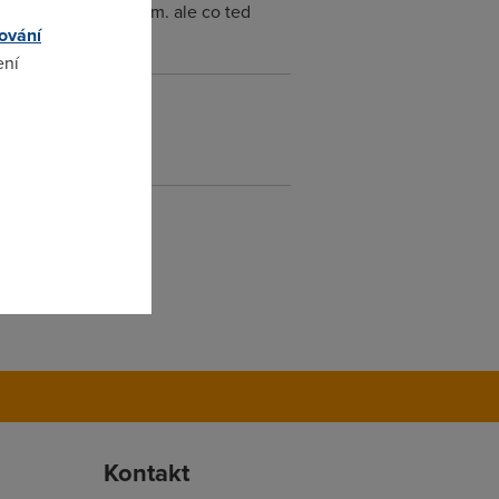
e si data stahnul sam. ale co ted
ování
ení
omto
Kontakt