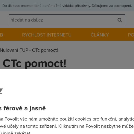
Do diskuse momentálně není možné vkládat příspěvky. Děkujeme za pochopení.
EB
RYCHLOST INTERNETU
ČLÁNKY
P
Nulovani FUP - CTc pomoct!
 CTc pomoct!
ovanim fupu? pocitadlo mi stale ukazuje 2,5GB z minuliho tejd
ale v mojekonto mi to ukazuje limit 8GB - OK, ale stazeno 2,5G
28/128
 férově a jasně
na Povolit vše nám umožníte použití cookies pro funkční, analyti
vé účely na tomto zařízení. Kliknutím na Povolit nezbytné můžet
 úplně zakázat.