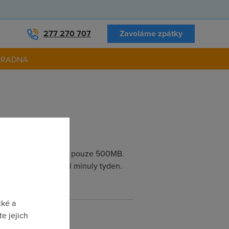
277 270 707
Zavoláme zpátky
ORADNA
ne, od Ct sem stahnul pouze 500MB.
B, ktery sem stahnul minuly tyden.
cké a
e jejich