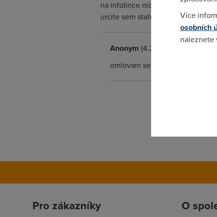
na infolince nic nevidej - porucha
Více infor
urcite sem stahnul 500MB. nevite k
osobních 
naleznete
Anonym
(4.2.2006 16:33:34)
Pokud se o
omlovam se za chyby, ale nejde 
odkazu.
Pro zákazníky
O spol