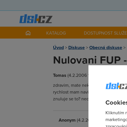
KATALOG
DOSTUPNOST SLUŽ
Úvod
>
Diskuse
>
Obecná diskuse
>
Nulovani FUP -
Tomas
(4.2.2006 16:30:17)
zdravim, mate nekdo skusenosti s nu
rychlost mam navisenou na 2048Mbit, 
znuluje se to? nechci bejt mesic na 1
Cookies
Kliknutím 
marketingo
Anonym
(4.2.2006 16:32:00)
zpracování