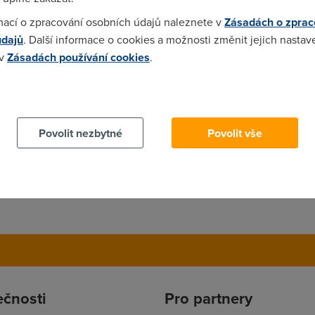
 kdyz sem zadal minulej tejden o znulovani FUPu tak me vyfakli, z
mací o zpracování osobních údajů naleznete v
Zásadách o zprac
dy se to v aplikaci moje konto znuluje? dik..
údajů
. Další informace o cookies a možnosti změnit jejich nastav
 v
Zásadách používání cookies
.
 cookies chcete dozvědět více, další podrobnosti najdete na t
tu editovat :(
Povolit nezbytné
Povolit vše
ečnosti
Pro partnery