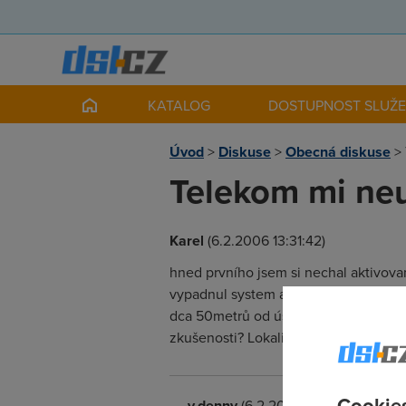
KATALOG
DOSTUPNOST SLUŽ
Úvod
>
Diskuse
>
Obecná diskuse
>
Telekom mi neu
Karel
(6.2.2006 13:31:42)
hned prvního jsem si nechal aktivova
vypadnul system a že mám zavolat v p
dca 50metrů od ústředny zase mi řekl
zkušenosti? Lokalita Přerov
Cookies
v.denny
(6.2.2006 13:43:10)