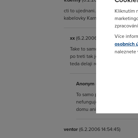
cti to ujednani. mas cas do brezn
Kliknutím 
kabelovky Karneval tak to menim 
marketingo
zpracování
Více infor
xx
(6.2.2006 15:08:05)
osobních 
Take to samo napred potvrdi z
naleznete
po treti tak jestli to do konce
teda delaji reklamu ze od 1 unora k
Pokud se o
odkazu.
Anonym
(6.2.2006 15:21:48)
To samo proc mi slibuji ze d
nefunguje a ozvete se za mes
domu ani z prace tak jako t
ventor
(6.2.2006 14:54:45)