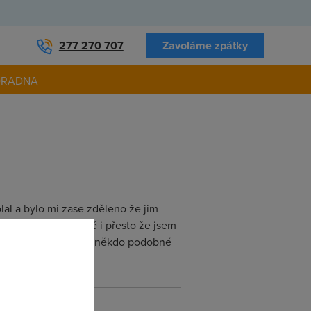
277 270 707
Zavoláme zpátky
ORADNA
al a bylo mi zase zděleno že jim
to zatím není možné i přesto že jsem
ec nedočkám !!!! Máte někdo podobné