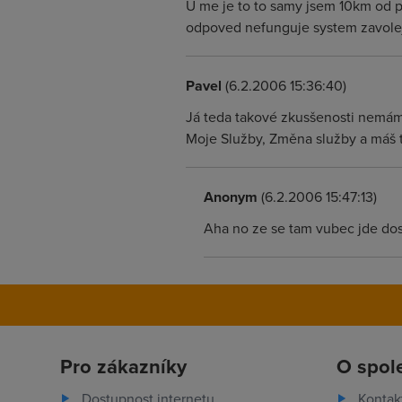
U me je to to samy jsem 10km od pr
odpoved nefunguje system zavolejte
Pavel
(6.2.2006 15:36:40)
Já teda takové zkusšenosti nemám. Z
Moje Služby, Změna služby a máš t
Anonym
(6.2.2006 15:47:13)
Aha no ze se tam vubec jde do
Pro zákazníky
O spol
Dostupnost internetu
Kontak