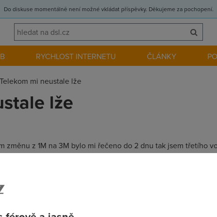
Do diskuse momentálně není možné vkládat příspěvky. Děkujeme za pochopení.
EB
RYCHLOST INTERNETU
ČLÁNKY
P
Telekom mi neustale lže
stale lže
m změnu z 1M na 3M bylo mi řečeno do 2 dnu tak jsem třetího vol
ondělí, tak jsem tam dnes volal a pro změnu mi bylo řečeno že 
a abych si zavolal koncem týdne !!! Tak nevím asi se toho vůb
 férově a jasně