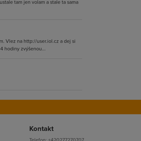
ustale tam jen volam a stale ta sama
Vlez na http://user.iol.cz a dej si
 4 hodiny zvýšenou...
Kontakt
Telefon: +420277270707