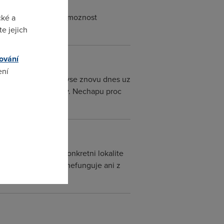
c nepozastavuju, mam moznost
cké a
e jejich
ování
ení
ka neni zadana tak vse znovu dnes uz
sem ze stredni moravy. Nechapu proc
zou !!!!!!!!!!!!!!!!
omto
vnou rict ze to v konkretni lokalite
 konto ale to vubec nefunguje ani z
uckeho kraje