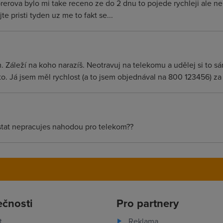
erova bylo mi take receno ze do 2 dnu to pojede rychleji ale ne
 pristi tyden uz me to fakt se...
áleží na koho narazíš. Neotravuj na telekomu a udělej si to sám. 
o. Já jsem měl rychlost (a to jsem objednával na 800 123456) za
stat nepracujes nahodou pro telekom??
ečnosti
Pro partnery
t
Reklama