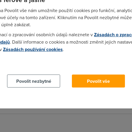
a. ja o to uz zadam taky dlouho a taky nic ale uz se nad tim mo
na Povolit vše nám umožníte použití cookies pro funkční, analyti
za 3mesice az se ke mne dokopou tak telecom vykopnu.
vé účely na tomto zařízení. Kliknutím na Povolit nezbytné můžet
 úplně zakázat.
mací o zpracování osobních údajů naleznete v
Zásadách o zprac
údajů
. Další informace o cookies a možnosti změnit jejich nastav
e do dvou dnu to poslaúe a nakonec mi reknou ze moje objednav
 v
Zásadách používání cookies
.
 tydne nebude tak mi za 5 dnu konci rocni smlouva a jdu jinam. J
dyz jim to nefunguje a proc slibujou a nic se nedeje!!!!!!!!!!!!!! Jen l
 cookies chcete dozvědět více, další podrobnosti najdete na t
Povolit nezbytné
Povolit vše
o druheho dne to pujde kdyz uz predem vedi ze to nepujde maji ro
ic a ne porad zitra nebo pristi tyden. Odkazali me taky na moje
rosku telekonaky nechapu proc tak milne informuji. Jsem z olomo