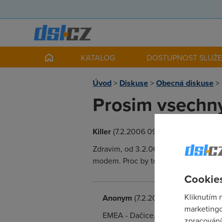
KATALOG
DOSTUPNOST SLUŽ
Úvod
>
Diskuse
>
Obecná diskuse
>
Prosim vsechny
Killer
(7.2.2006 09:05:57)
Zdravim, od 3.2.06, kdy mi navysili r
modem. Proc by to delal? Jiz jsem vz
Cookies
Kliknutím 
Anonym
(7.2.2006 14:34:26)
marketingo
EMEA - Dačice, výpadek od 6.2 18:0
zpracování