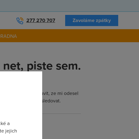
277 270 707
Zavoláme zpátky
ORADNA
net, piste sem.
ci se mi snazi namluvit, ze mi odesel
 je neprehledne to sledovat.
cké a
e jejich