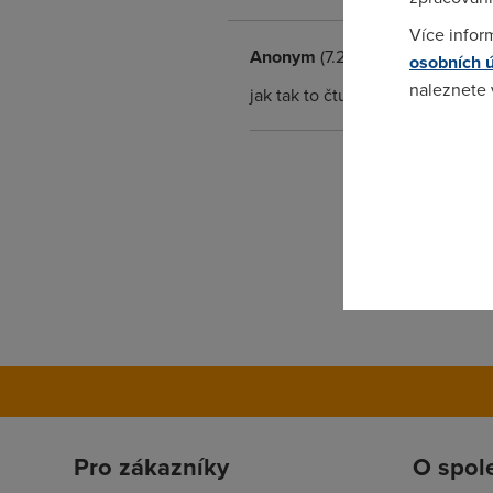
Více infor
Anonym
(7.2.2006 14:59:11)
osobních 
naleznete
jak tak to čtu tak jsem dcela rá
Pokud se o
odkazu.
Pro zákazníky
O spol