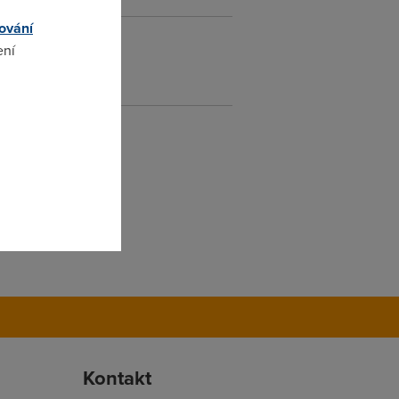
ování
ení
omto
Kontakt