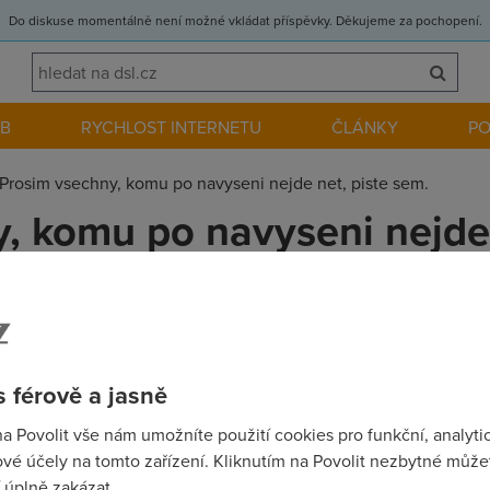
Do diskuse momentálně není možné vkládat příspěvky. Děkujeme za pochopení.
EB
RYCHLOST INTERNETU
ČLÁNKY
P
Prosim vsechny, komu po navyseni nejde net, piste sem.
, komu po navyseni nejde 
ychlost mi nejede internet. Vsichni delaji mrtveho brouka a techni
nesl par dotazu do ostatnich vlaken a zda se, ze nejsem sam. Ale
 férově a jasně
na Povolit vše nám umožníte použití cookies pro funkční, analyti
vé účely na tomto zařízení. Kliknutím na Povolit nezbytné můžet
0 do 7.2. 11:30 po náběhu je zvýšená rychlost....
 úplně zakázat.