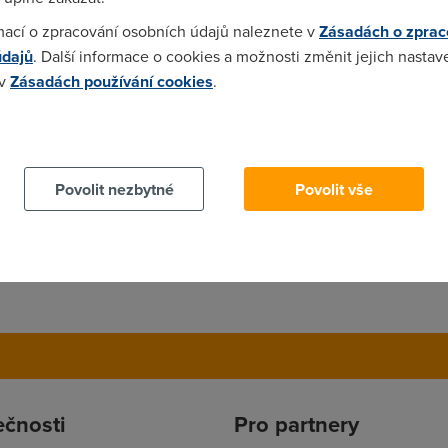
mací o zpracování osobních údajů naleznete v
Zásadách o zprac
údajů
. Další informace o cookies a možnosti změnit jejich nastav
 v
Zásadách používání cookies
.
d že mě to ještě nezvedli?
 cookies chcete dozvědět více, další podrobnosti najdete na t
Povolit nezbytné
Povolit vše
ečnosti
Pro partnery