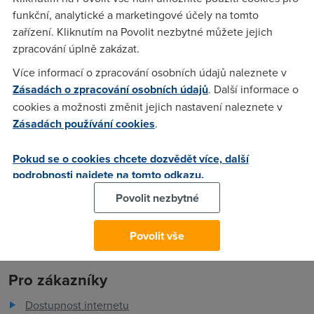
napsat do "login" a co do "alias" aby byl název schránky
funkční, analytické a marketingové účely na tomto
abc@gts.cz
zařízení. Kliknutím na Povolit nezbytné můžete jejich
zpracování úplně zakázat.
Více informací o zpracování osobních údajů naleznete v
Miroslav Šilhavý
(21.1.2004 20:15:47)
Zásadách o zpracování osobních údajů
. Další informace o
Login může být cokoliv, alias je to "abc", pravděpodobně.
cookies a možnosti změnit jejich nastavení naleznete v
Zásadách používání cookies
.
Foxlík
(22.1.2004 20:03:48)
Pokud se o cookies chcete dozvědět více, další
Co se raději zeptat u GTS ? ;)
podrobnosti najdete na tomto odkazu.
Povolit nezbytné
Povolit vše
Pro zákazníky
Dostupnost internetu