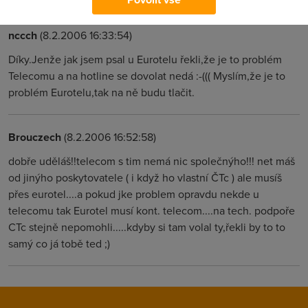
nccch
(8.2.2006 16:33:54)
Díky.Jenže jak jsem psal u Eurotelu řekli,že je to problém
Telecomu a na hotline se dovolat nedá :-((( Myslím,že je to
problém Eurotelu,tak na ně budu tlačit.
Brouczech
(8.2.2006 16:52:58)
dobře uděláš!!telecom s tim nemá nic společnýho!!! net máš
od jinýho poskytovatele ( i když ho vlastní ČTc ) ale musíš
přes eurotel....a pokud jke problem opravdu nekde u
telecomu tak Eurotel musí kont. telecom....na tech. podpoře
CTc stejně nepomohli.....kdyby si tam volal ty,řekli by to to
samý co já tobě ted ;)