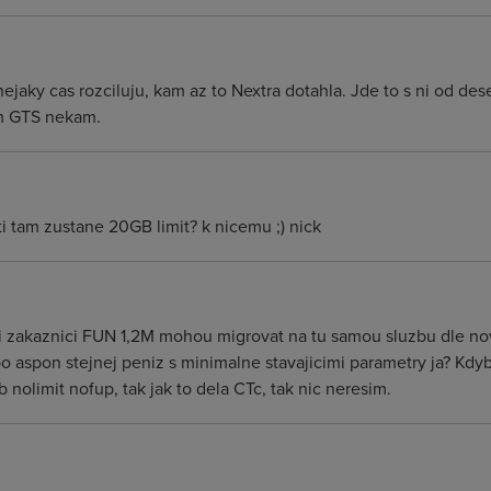
aky cas rozciluju, kam az to Nextra dotahla. Jde to s ni od deset
im GTS nekam.
i tam zustane 20GB limit? k nicemu ;) nick
ci zakaznici FUN 1,2M mohou migrovat na tu samou sluzbu dle nov
aspon stejnej peniz s minimalne stavajicimi parametry ja? Kdyby
 nolimit nofup, tak jak to dela CTc, tak nic neresim.