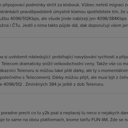
e připojovací podmínky strčit za klobouk. Vůbec neřeší migraci z
a stránkách pravděpodobně úmyslně klamou spotřebitele tím, že
lužbu 4096/512Kbps, ale všude jinde nabízejí jen 4096/384Kbps .
žná i ČTu. Jestli s nima takto půjde dál, dak doporučuji všem jen
ba si uvědomit následující: probíhající navyšování rychlostí a př
 Telecom dramaticky snížil velkoobchodní ceny. Takže vše co má 
 Zákazníci Telenoru si můžou také přát dárky, ale ty s momentální
olečného s Telecomem). Dárky můžou přijít, ale musí být z čeho d
je 4096/512 . Zmíněných 384 je ještě z dob Telenoru.
 poradne precti co tu y2k psal a neplacej tu neco o nejakych dar
nuje to same na obou platformach, krome tarifu FUN 4M. Zde se n