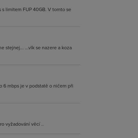
s s limitem FUP 40GB. V tomto se
e stejnej... ...vlk se nazere a koza
bo 6 mbps je v podstatě o ničem při
ro vyžadování věcí ..