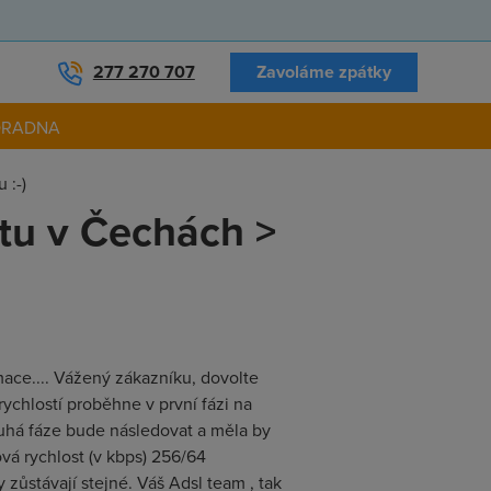
277 270 707
Zavoláme zpátky
ORADNA
 :-)
tu v Čechách >
mace.... Vážený zákazníku, dovolte
ychlostí proběhne v první fázi na
ruhá fáze bude následovat a měla by
vá rychlost (v kbps) 256/64
ůstávají stejné. Váš Adsl team , tak