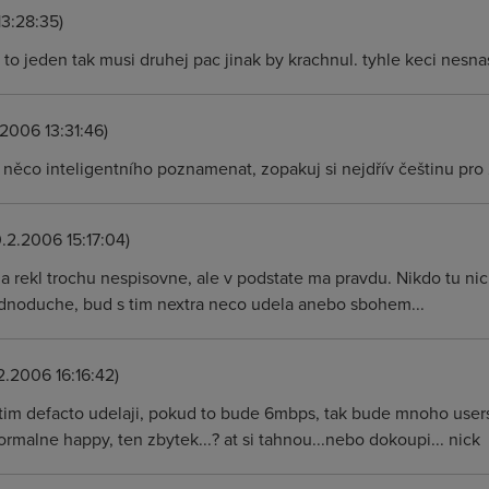
13:28:35)
 to jeden tak musi druhej pac jinak by krachnul. tyhle keci nesnas
.2006 13:31:46)
něco inteligentního poznamenat, zopakuj si nejdřív češtinu pro 2
.2.2006 15:17:04)
 rekl trochu nespisovne, ale v podstate ma pravdu. Nikdo tu nic
dnoduche, bud s tim nextra neco udela anebo sbohem...
2.2006 16:16:42)
 tim defacto udelaji, pokud to bude 6mbps, tak bude mnoho users s
rmalne happy, ten zbytek...? at si tahnou...nebo dokoupi... nick