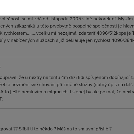
4096/384kbps s agregací 1:40 s FUP po 40GB a stále se zhoršují
plívá, že oproti nabídce ČRa nabízí síť TN pouze "SHIT" , který 
polečnosti se mi zdá od listopadu 2005 silně nekorektní. Myslím 
jených zákazníků u této prvobytně pospolné společnosti je hlav
 rychlostem........vcelku mi nezajímá, zda tarif 4096/512kbps je 
díly v nabízených službách a již deklaruje jen rychlost 4096/384k
)
pravil, že u nextry na tarifu 4m drží lidi spíš jenom dobíhající 1
žeb a nezmění své chování při změně služby (nutný úpis na dalšíc
 to ještě nemluvím o migracích. I slepej by ale poznal, že next
P.
vat ?? Slíbil ti to někdo ? Máš na to smluvní příslib ?