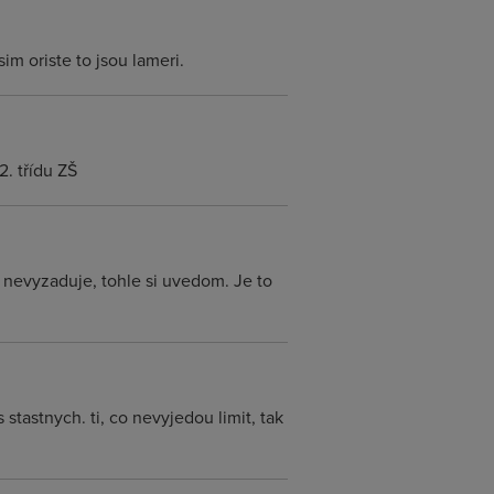
im oriste to jsou lameri.
. třídu ZŠ
 nevyzaduje, tohle si uvedom. Je to
tastnych. ti, co nevyjedou limit, tak