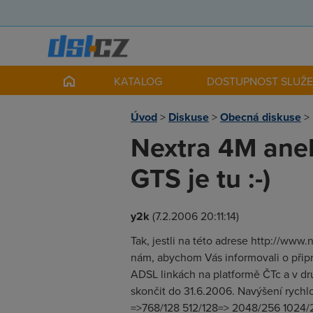
KATALOG
DOSTUPNOST SLUŽ
Úvod
>
Diskuse
>
Obecná diskuse
>
Nextra 4M aneb
GTS je tu :-)
y2k
(7.2.2006 20:11:14)
Tak, jestli na této adrese http://ww
nám, abychom Vás informovali o připr
ADSL linkách na platformě ČTc a v dr
skončit do 31.6.2006. Navýšení rychl
=>768/128 512/128=> 2048/256 1024/2