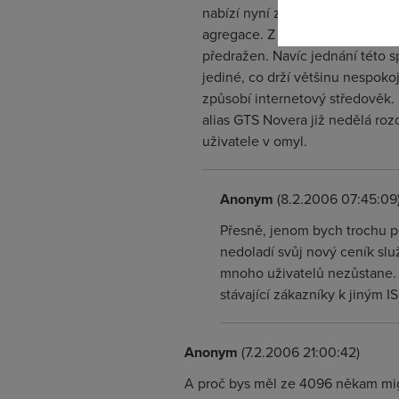
nabízí nyní za 1140,- bez DPH 
agregace. Z toho jednoznačně vy
předražen. Navíc jednání této s
jediné, co drží většinu nespoko
způsobí internetový středověk. K
alias GTS Novera již nedělá roz
uživatele v omyl.
Anonym
(8.2.2006 07:45:09
Přesně, jenom bych trochu pou
nedoladí svůj nový ceník slu
mnoho uživatelů nezůstane. A
stávající zákazníky k jiným IS
Anonym
(7.2.2006 21:00:42)
A proč bys měl ze 4096 někam migro