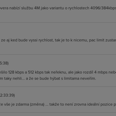
overa nabízí službu 4M jako variantu o rychlostech 4096/384kbp
ze aj ked bude vyssi rychlost, tak je to k nicemu, pac limit zustan
5:38)
ešilo 128 kbps a 512 kbps tak neřeknu, ale jako rozdíl 4 mbps ne
ím taky nehli... a že se bude hýbat s limitama neveřím.
2:33:39)
vše je zdarma (změna) ... takže to není zrovna ideální pozice p