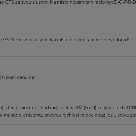
 GTS za svou slusnot. Na misto nekam tam melo byt D-O-P-R-D-E-
 GTS za svou slusnot. Na misto nekam, tam melo byt doprd*le. T
ti sníží cenu ne??
p) s tim nepocitej... bud rad, ze ti na 4M (snad) zustane tech 40
e m) bude k nicemu, takovou rychlost vubec neuzijes... sotva za