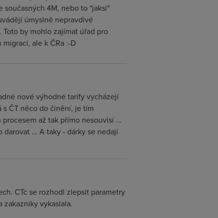
e současných 4M, nebo to "jaksi"
 uvádějí úmyslně nepravdivé
 Toto by mohlo zajímat úřad pro
 migraci, ale k ČRa :-D
ípadné nové výhodné tarify vycházejí
s ČT něco do činění, je tím
m procesem až tak přímo nesouvisí ...
arovat ... A taky - dárky se nedají
ech. CTc se rozhodl zlepsit parametry
a zakazniky vykaslala.