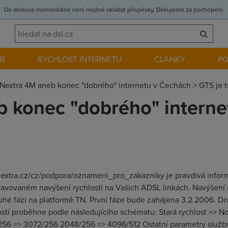
Do diskuse momentálně není možné vkládat příspěvky. Děkujeme za pochopení.
EB
RYCHLOST INTERNETU
ČLÁNKY
P
Nextra 4M aneb konec "dobrého" internetu v Čechách > GTS je tu
 konec "dobrého" interne
w.nextra.cz/cz/podpora/oznameni_pro_zakazniky je pravdivá infor
avovaném navýšení rychlosti na Vašich ADSL linkách. Navýšení r
uhé fázi na platformě TN. První fáze bude zahájena 3.2.2006. D
ostí proběhne podle následujícího schématu: Stará rychlost => No
56 => 3072/256 2048/256 => 4096/512 Ostatní parametry služby z