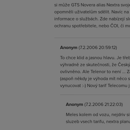
si může GTS Novera alias Nextra svoj
opomněli uživatelům sdělit. Navíc n
informace o službách. Zde nabízejí s
ochranu spotřebitele, nebo ČOI, či mo
Anonym
(7.2.2006 20:59:12)
To chce klid a jasnou hlavu. Je tře
výhradně ze skutečnosti, že Český
ovlivněno. Ale Telenor to není ...
(aspoň někdy je výhoda mít něco sp
vynucovat :-) Nový tarif Telecomu 
Anonym
(7.2.2006 21:22:03)
Meles kolem od vozu, nejdriv si
sluzeb vsech tarifu, nextra pla