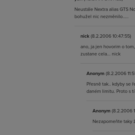
Neustále Nextra alias GTS N
bohužel nic nezměnilo.....
nick
(8.2.2006 10:47:55)
ano, ja jen hovorim o tom, 
zustane cela... nick
Anonym
(8.2.2006 11:5
Přesně tak.. kdyby se ř
daném limitu. Proto s t
Anonym
(8.2.2006 1
Nezapomeňte taky že 