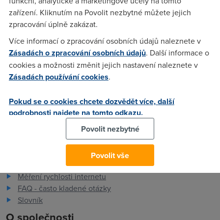
funkční, analytické a marketingové účely na tomto
zařízení. Kliknutím na Povolit nezbytné můžete jejich
Brouczech
(8.2.2006 12:14:50)
zpracování úplně zakázat.
Ano..de zvýšit!!! mám pppoa a jedu na 3 mega..teda
Více informací o zpracování osobních údajů naleznete v
jedu.....mám takovou službu :) Jiank pokud to to nechce
Zásadách o zpracování osobních údajů
. Další informace o
navýšit přes spravu konta, zavolej normálka na TCS - 800
cookies a možnosti změnit jejich nastavení naleznete v
123456 a tam když o to navýšená požádáš..taky ti to udělaj!!
Zásadách používání cookies
.
Pokud se o cookies chcete dozvědět více, další
podrobnosti najdete na tomto odkazu.
Povolit nezbytné
Pro zákazníky
Povolit vše
Dostupnost internetu
Měření rychlosti internetu
FAQ - často kladené otázky
Slovník
O společnosti