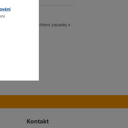
ování
ení
j ti to, tak si o zrychleni zazadej v
omto
Kontakt