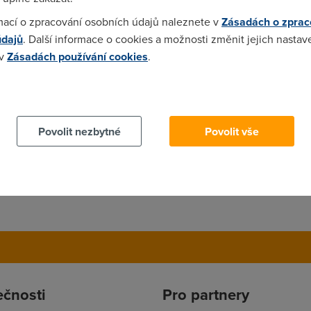
mací o zpracování osobních údajů naleznete v
Zásadách o zprac
údajů
. Další informace o cookies a možnosti změnit jejich nastav
 v
Zásadách používání cookies
.
ervna, tak se nediv. Jestli nechceš čekat, az te vyberou, a zrychle
 cookies chcete dozvědět více, další podrobnosti najdete na t
Povolit nezbytné
Povolit vše
ečnosti
Pro partnery