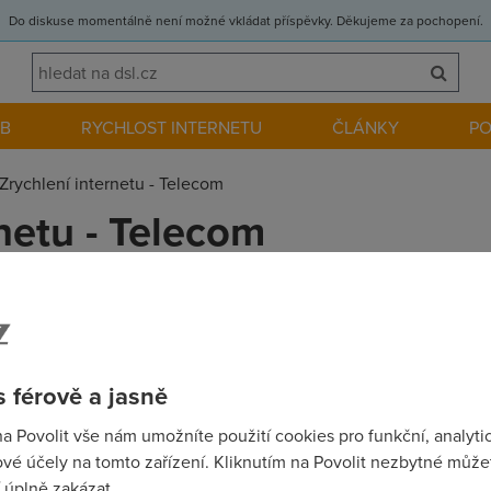
Do diskuse momentálně není možné vkládat příspěvky. Děkujeme za pochopení.
EB
RYCHLOST INTERNETU
ČLÁNKY
P
Zrychlení internetu - Telecom
netu - Telecom
ní internetu u českého telecomu. Od 1.února měla být zvýšena r
li to jde nějak zvýšit přes aplikaci Moje Konto a jestli je to bez
 férově a jasně
na Povolit vše nám umožníte použití cookies pro funkční, analyti
vé účely na tomto zařízení. Kliknutím na Povolit nezbytné můžet
u než sem hodíš další topic?
 úplně zakázat.