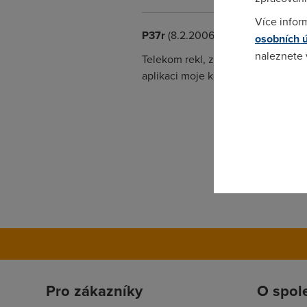
Více infor
P37r
(8.2.2006 15:22:06)
osobních 
naleznete
Telekom rekl, ze to vsem navisi do c
aplikaci moje konto.
Pokud se o
odkazu.
Pro zákazníky
O spol