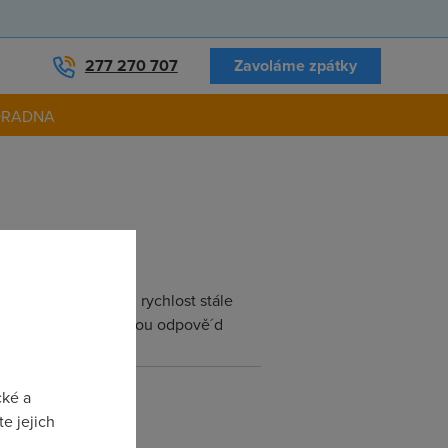
277 270 707
Zavoláme zpátky
ORADNA
ychlost ale já mám rychlost stále
 poplatku. Díky za každou odpově´d
cké a
e jejich